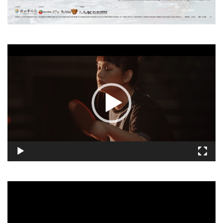
視
訊
播
放
器