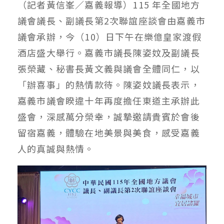
（記者黃信峯／嘉義報導）115 年全國地方
議會議長、副議長第2次聯誼座談會由嘉義市
議會承辦，今（10）日下午在樂億皇家渡假
酒店盛大舉行。嘉義市議長陳姿妏及副議長
張榮藏、秘書長黃文義與議會全體同仁，以
「辦喜事」的熱情款待。陳姿妏議長表示，
嘉義市議會睽違十年再度擔任東道主承辦此
盛會，深感萬分榮幸，誠摯邀請貴賓於會後
留宿嘉義，體驗在地美景與美食，感受嘉義
人的真誠與熱情。