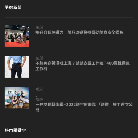
隨選新聞
生活
提升自我保護力 陳乃瑜邀警辦婦幼防身安全課程
生活
不想再穿著濕褲上班？試試衣哥工作服T400彈性透氣
工作褲
地方
,
旅遊
一見雙雕藝術季~2022鹽宇宙來臨 「鹽雕」施工首次公
開
熱門關鍵字