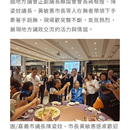
國地方議會正副議長聯誼會會長蔣根煌、陳
姿妏議長、黃敏惠市長等人在舞者帶領下手
牽著手跳舞，現場歡笑聲不斷，氣氛熱烈，
展現地方議政交流的活力與情誼。
圖/嘉義市議長陳姿妏、市長黃敏惠逐桌歡迎