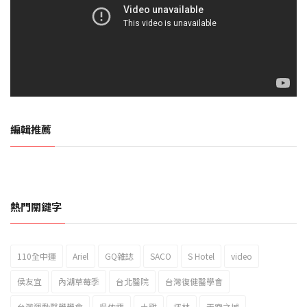
編輯推薦
熱門關鍵字
110全中運
Ariel
GQ雜誌
SACO
S Hotel
video
2023新北市北海岸國際風箏節「風在石起」霸氣回歸
侯友宜
內湖草莓季
台北醫院
台灣復健醫學會
台灣運動醫學學會
吳依霖
土雞
坪林
天空之城