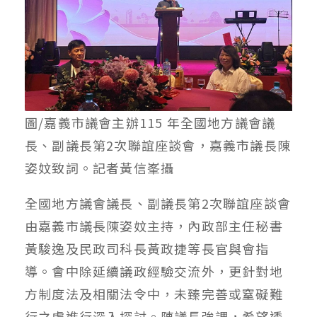
圖/嘉義市議會主辦115 年全國地方議會議
長、副議長第2次聯誼座談會，嘉義市議長陳
姿妏致詞。記者黃信峯攝
全國地方議會議長、副議長第2次聯誼座談會
由嘉義市議長陳姿妏主持，內政部主任秘書
黃駿逸及民政司科長黃政捷等長官與會指
導。會中除延續議政經驗交流外，更針對地
方制度法及相關法令中，未臻完善或窒礙難
行之處進行深入探討。陳議長強調，希望透