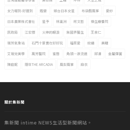
女力報到-好運到
婚變
嫁台日本女星
布袋戲風箏
愛紗
日本農業株式會社
星予
林瀛洲
柯文哲
樂生療養院
民政局
江宏傑
火神的眼淚
無國界醫生
王泉仁
瑞芳氣象站
石門十景實在好好玩
福原愛
紋繡
美睫
艾瑞兒美學
萬芳醫院
蜜唇
角頭－浪流連
邱澤
金屬彈簧
陳庭妮
隱世THE ARCADIA
風梨風箏
麻衣
關於集新聞
集新聞 intime NEWS生活型新聞網站。