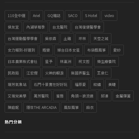
110全中運
Ariel
GQ雜誌
SACO
S Hotel
video
侯友宜
內湖草莓季
台北醫院
台灣復健醫學會
台灣運動醫學學會
吳依霖
土雞
坪林
天空之城
女力報到-好運到
婚變
嫁台日本女星
布袋戲風箏
愛紗
日本農業株式會社
星予
林瀛洲
柯文哲
樂生療養院
民政局
江宏傑
火神的眼淚
無國界醫生
王泉仁
瑞芳氣象站
石門十景實在好好玩
福原愛
紋繡
美睫
艾瑞兒美學
萬芳醫院
蜜唇
角頭－浪流連
邱澤
金屬彈簧
陳庭妮
隱世THE ARCADIA
風梨風箏
麻衣
熱門分類