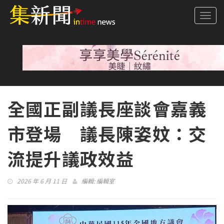
Togg
navi
全國正副議長座談會嘉義
市登場 議長陳姿妏：交
流提升議政效益
2026 年 6 月 11 日
編輯:
編輯室