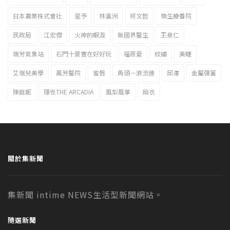
日本農業株式會社
星予
林瀛洲
柯文哲
樂生療養院
民政局
江宏傑
火神的眼淚
無國界醫生
王泉仁
瑞芳氣象站
石門十景實在好好玩
福原愛
紋繡
美睫
艾瑞兒美學
萬芳醫院
蜜唇
角頭－浪流連
邱澤
金屬彈簧
陳庭妮
隱世THE ARCADIA
風梨風箏
麻衣
關於集新聞
集新聞 intime NEWS生活型新聞網站。
隨選新聞