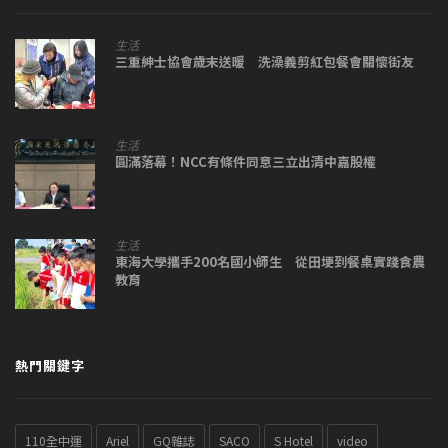
生活
三重紳士協會歲末送暖 洗澡義剪紅包餐會關懷街友
生活
圓滿落幕！NCC有條件同意三立出清中嘉股權
生活
東海大學攜手200名國小師生 從田埂到餐桌實踐食農
教育
熱門關鍵字
110全中運
Ariel
GQ雜誌
SACO
S Hotel
video