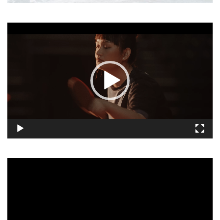
視
訊
播
放
器