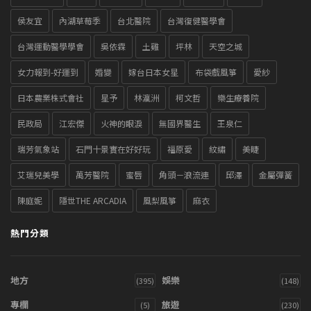
侯友宜
內湖草莓季
台北醫院
台灣復健醫學會
台灣運動醫學學會
吳依霖
土雞
坪林
天空之城
女力報到-好運到
婚變
嫁台日本女星
布袋戲風箏
愛紗
日本農業株式會社
星予
林瀛洲
柯文哲
樂生療養院
民政局
江宏傑
火神的眼淚
無國界醫生
王泉仁
瑞芳氣象站
石門十景實在好好玩
福原愛
紋繡
美睫
艾瑞兒美學
萬芳醫院
蜜唇
角頭－浪流連
邱澤
金屬彈簧
陳庭妮
隱世THE ARCADIA
風梨風箏
麻衣
熱門分類
地方
娛樂
(395)
(148)
專欄
旅遊
(5)
(230)