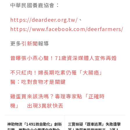
中華民國養鹿協會：
https://deardeer.org.tw/
、
https://www.facebook.com/deerfarmers/
更多
引新聞
報導
曾曝張小燕心聲！71歲資深媒體人宣佈再婚
不只紅肉！婦長期吃素仍罹「大腸癌」
醫：吃對食物才是關鍵
雞蛋買來該洗嗎？毒理專家點「正確時
機」 出現3異狀快丟
神助物流「1491微自動化」創新
三寶妹疑「跟車逃票」失敗遭擊
引擎 推動中小企業邁向自動化
落！後腦重摔當場躺平 2萬人