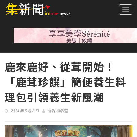
Togg
navi
鹿來鹿好、從茸開始！
「鹿茸珍饌」簡便養生料
理包引領養生新風潮
2024 年 5 月 8 日
編輯:
編輯室