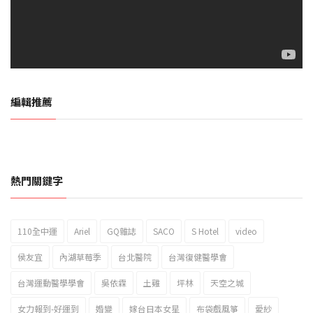
編輯推薦
熱門關鍵字
110全中運
Ariel
GQ雜誌
SACO
S Hotel
video
2023新北市北海岸國際風箏節「風在石起」霸氣回歸
侯友宜
內湖草莓季
台北醫院
台灣復健醫學會
台灣運動醫學學會
吳依霖
土雞
坪林
天空之城
女力報到-好運到
婚變
嫁台日本女星
布袋戲風箏
愛紗