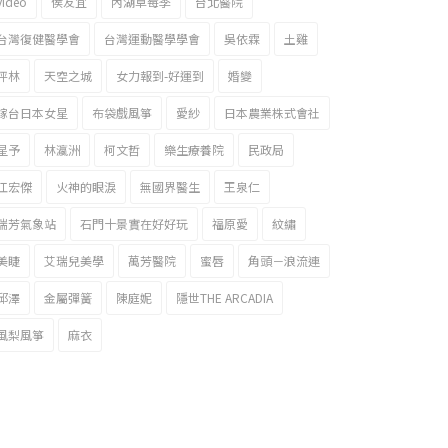
video
侯友宜
內湖草莓季
台北醫院
台灣復健醫學會
台灣運動醫學學會
吳依霖
土雞
坪林
天空之城
女力報到-好運到
婚變
嫁台日本女星
布袋戲風箏
愛紗
日本農業株式會社
星予
林瀛洲
柯文哲
樂生療養院
民政局
江宏傑
火神的眼淚
無國界醫生
王泉仁
瑞芳氣象站
石門十景實在好好玩
福原愛
紋繡
美睫
艾瑞兒美學
萬芳醫院
蜜唇
角頭－浪流連
邱澤
金屬彈簧
陳庭妮
隱世THE ARCADIA
風梨風箏
麻衣