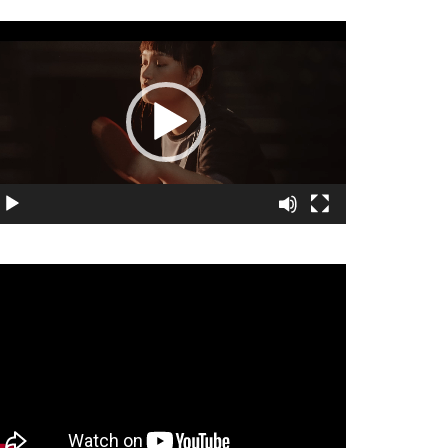
視
訊
播
放
器