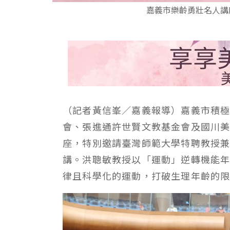
嘉義市樂齡勇壯名人講
（記者黃信峯／嘉義報導）嘉義市積
會、張進通許世賢文教基金會及國川
座，特別邀請臺灣師範大學特聘教授兼
講。洪聰敏教授以「運動」逆轉機能
律且科學化的運動，打破生理年齡的