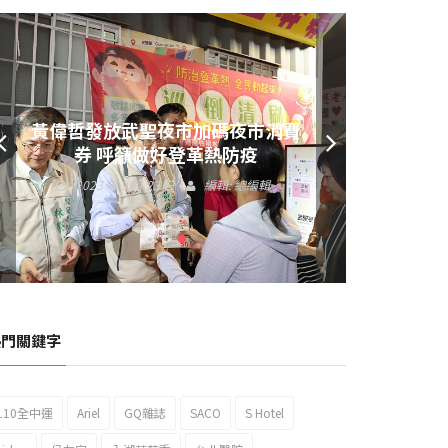
黃偉哲發放武聖夜市加碼夜市消費
券 呼籲做好登革熱防疫
2023 年 9 月 23 日
編輯:
總編輯
熱門關鍵字
110全中運
Ariel
GQ雜誌
SACO
S Hotel