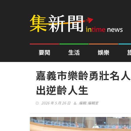
要聞
生活
娛樂
嘉義市樂齡勇壯名人
出逆齡人生
2026 年 5 月 26 日
編輯:
編輯室