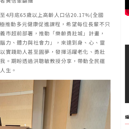
記者黃信峯翻攝
月底65歲以上高齡人口佔20.17%(全國
局積極推動多元健康促進課程，希望每位長輩不只
嘉義市超前部署，推動「樂齡勇壯城」計畫，
「腦力、體力與社會力」，來達到身、心、靈
可以實踐助人甚至圓夢，發揮活躍老化、勇壯
自我。期盼透過洪聰敏教授分享，帶動全民運
三人生。