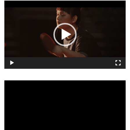
視
訊
播
放
器