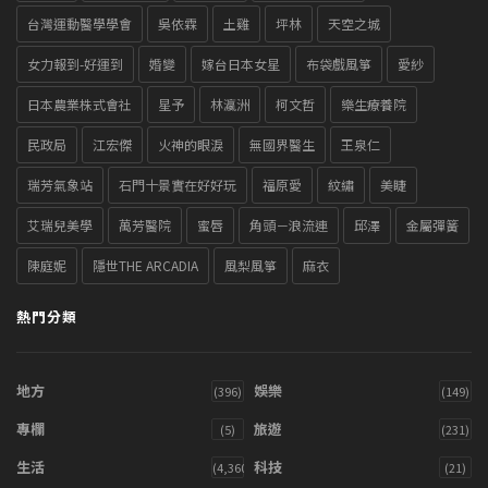
台灣運動醫學學會
吳依霖
土雞
坪林
天空之城
女力報到-好運到
婚變
嫁台日本女星
布袋戲風箏
愛紗
日本農業株式會社
星予
林瀛洲
柯文哲
樂生療養院
民政局
江宏傑
火神的眼淚
無國界醫生
王泉仁
瑞芳氣象站
石門十景實在好好玩
福原愛
紋繡
美睫
艾瑞兒美學
萬芳醫院
蜜唇
角頭－浪流連
邱澤
金屬彈簧
陳庭妮
隱世THE ARCADIA
風梨風箏
麻衣
熱門分類
地方
娛樂
(396)
(149)
專欄
旅遊
(5)
(231)
生活
科技
(4,360)
(21)