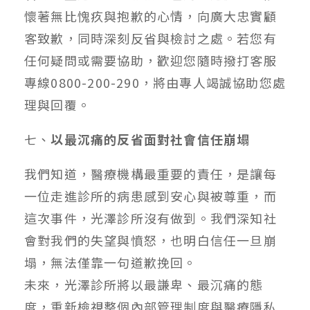
懷著無比愧疚與抱歉的心情，向廣大忠實顧
客致歉，同時深刻反省與檢討之處。若您有
任何疑問或需要協助，歡迎您隨時撥打客服
專線0800-200-290，將由專人竭誠協助您處
理與回覆。
七、
以最沉痛的反省面對社會信任崩塌
我們知道，醫療機構最重要的責任，是讓每
一位走進診所的病患感到安心與被尊重，而
這次事件，光澤診所沒有做到。我們深知社
會對我們的失望與憤怒，也明白信任一旦崩
塌，無法僅靠一句道歉挽回。
未來，光澤診所將以最謙卑、最沉痛的態
度，重新檢視整個內部管理制度與醫療隱私