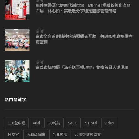
船井生醫深化健康代謝市場 Burner極纖錠強化產品
布局 林心如、高敏敏分享穩定體態管理策略
生活
嘉市全台首創精神疾病照顧者互助 共融咖啡廳提供療
癒空間
生活
嘉義市購物節「滿千送百領現金」兌換首日人潮湧現
熱門關鍵字
110全中運
Ariel
GQ雜誌
SACO
S Hotel
video
侯友宜
內湖草莓季
台北醫院
台灣復健醫學會