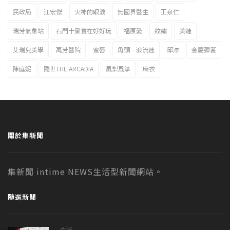
民政局
江宏傑
火神的眼淚
無國界醫生
王泉仁
瑞芳氣象站
石門十景實在好好玩
福原愛
紋繡
美睫
艾瑞兒美學
萬芳醫院
蜜唇
角頭－浪流連
邱澤
金屬彈簧
陳庭妮
隱世THE ARCADIA
風梨風箏
麻衣
關於集新聞
集新聞 intime NEWS生活型新聞網站。
隨選新聞
生活