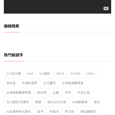
編輯推薦
熱門關鍵字
110全中運
Ariel
GQ雜誌
SACO
S Hotel
video
2023新北市北海岸國際風箏節「風在石起」霸氣回歸
侯友宜
內湖草莓季
台北醫院
台灣復健醫學會
台灣運動醫學學會
吳依霖
土雞
坪林
天空之城
女力報到-好運到
婚變
嫁台日本女星
布袋戲風箏
愛紗
日本農業株式會社
星予
林瀛洲
柯文哲
樂生療養院