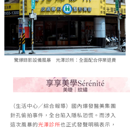
驚爆錄影設備風暴 光澤診所：全面配合停業退費
（生活中心／綜合報導）國內爆發醫美集團
針孔偷拍事件，全台陷入隱私恐慌。而涉入
這次風暴的
光澤診所
也正式發聲明稿表示，