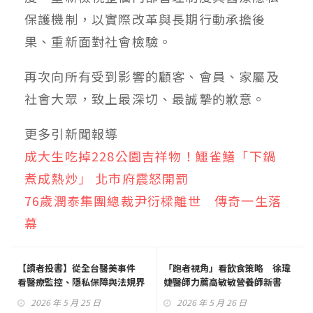
保護機制，以實際改革與長期行動承擔後
果、重新面對社會檢驗。
再次向所有受到影響的顧客、會員、家屬及
社會大眾，致上最深切、最誠摯的歉意。
更多引新聞報導
成大生吃掉228公園吉祥物！鱷雀鱔「下鍋
煮成熱炒」 北市府震怒開罰
76歲潤泰集團總裁尹衍樑離世 傳奇一生落
幕
【讀者投書】從全台醫美事件
「跑者視角」看飲食策略 徐瑋
看醫療監控、隱私保障與法規界
婕醫師力薦高敏敏營養師新書
線的再思考
2026 年 5 月 25 日
2026 年 5 月 26 日