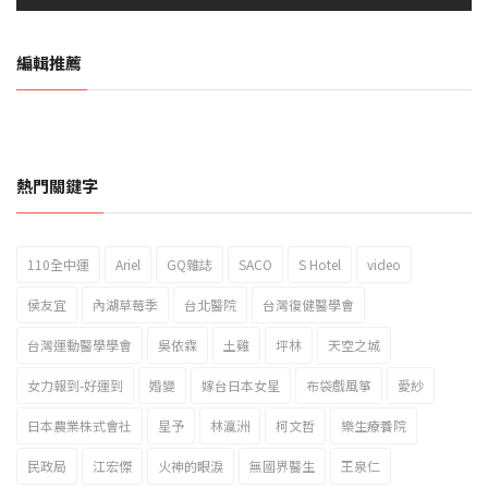
編輯推薦
熱門關鍵字
110全中運
Ariel
GQ雜誌
SACO
S Hotel
video
2023新北市北海岸國際風箏節「風在石起」霸氣回歸
侯友宜
內湖草莓季
台北醫院
台灣復健醫學會
台灣運動醫學學會
吳依霖
土雞
坪林
天空之城
女力報到-好運到
婚變
嫁台日本女星
布袋戲風箏
愛紗
日本農業株式會社
星予
林瀛洲
柯文哲
樂生療養院
民政局
江宏傑
火神的眼淚
無國界醫生
王泉仁