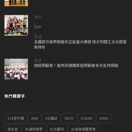
地方
,
娛樂
,
生活
主播劉方慈甲辰龍年正能量大爆發 除夕到開工天天歡喜
來拜年
生活
相挺照顧者！嘉市府建構家庭照顧者多元支持網絡
熱門關鍵字
110全中運
Ariel
GQ雜誌
SACO
S Hotel
video
侯友宜
內湖草莓季
台北醫院
台灣復健醫學會