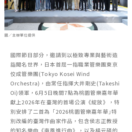
圖／主辦單位提供
國際節目部分，邀請到以極致專業與藝術造
詣聞名世界，日本首屈一指職業管樂團東京
佼成管樂團(Tokyo Kosei Wind
Orchestra)，由常任指揮大井剛史(Takeshi
Oi)領軍，6月5日晚間7點為桃園管樂嘉年華
獻上2026年在臺灣的首場公演《綻放》，特
別安排了二首為「2026桃園管樂嘉年華｣特
別改編的臺灣作曲家作品，包含侯志正教授
的知名樂曲《南風進行曲》，以及楊元碩的