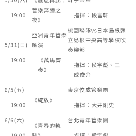
《驫風再起：
管樂奔騰之
19:00
指揮：段富軒
夜》
桃園聯隊vs日本島根縣
亞洲青年管樂
立島根中央高等學校吹
5/31(日)
匯演
奏樂部
19:00
《萬馬齊
指揮：侯宇彪、三
奏》
成俊介
6/5(五)
東京佼成管樂團
《綻放》
19:00
指揮：大井剛史
6/6(六)
台北青年管樂團
《青春的軌
19:00
跡》
指揮：侯宇彪