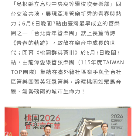
「島根縣立島根中央高等學校吹奏樂部」同
台交流共演，展現亞洲管樂新秀的青春與熱
力；6月6日晚間7點由臺灣最早成立的管樂
團之一「台北青年管樂團」獻上長篇情詩
《青春的軌跡》，致敬在樂音中成長的世
代；閉幕《桃園群英薈Ⅲ》於6月7日晚間7
點，由龍潭愛樂管弦樂團（115年度TAIWAN
TOP團隊）集結在臺外籍社區樂手與全台社
區管樂團菁英狂驫管樂，詮釋桃園如眾馬奔
騰、氣勢磅礴的城市生命力！