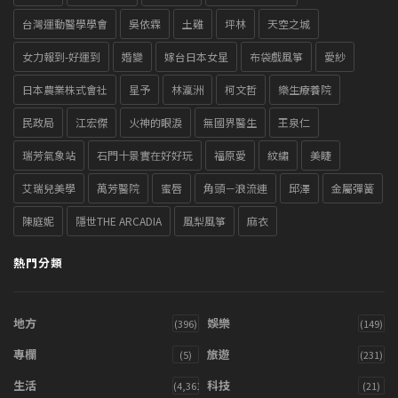
台灣運動醫學學會
吳依霖
土雞
坪林
天空之城
女力報到-好運到
婚變
嫁台日本女星
布袋戲風箏
愛紗
日本農業株式會社
星予
林瀛洲
柯文哲
樂生療養院
民政局
江宏傑
火神的眼淚
無國界醫生
王泉仁
瑞芳氣象站
石門十景實在好好玩
福原愛
紋繡
美睫
艾瑞兒美學
萬芳醫院
蜜唇
角頭－浪流連
邱澤
金屬彈簧
陳庭妮
隱世THE ARCADIA
風梨風箏
麻衣
熱門分類
地方
娛樂
(396)
(149)
專欄
旅遊
(5)
(231)
生活
科技
(4,361)
(21)