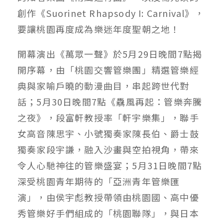
創作《Suorinet Rhapsody I: Carnival》，
要讓桃園再度成為樂迷年度聖朝之地！
開幕演出《萬眾一聲》於5月29日晚間7點揭
開序幕，由「桃園交響管樂團」精選管樂經
典與家喻戶曉的動漫曲目，串起跨世代對
話；5月30日晚間7點《驫風再起：管樂奔騰
之夜》，段富軒教授率「軒宇樂集」，聯手
女高音陳思宇、小號獨奏家陳長伯、爵士鼓
獨奏家段宇謙，融入沙畫與空拍視角，帶來
令人心馳神往的管樂盛宴；5月31日晚間7點
深受桃園青年期待的「亞洲青年管樂匯
演」，由侯宇彪教授帶領由桃園國、高中優
秀管樂好手們組成的「桃園聯隊」，與日本