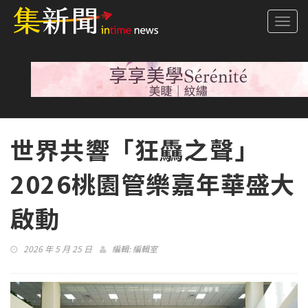
Togg
navi
世界共響「狂驫之聲」
2026桃園管樂嘉年華盛大
啟動
2026 年 5 月 25 日
編輯:
編輯室