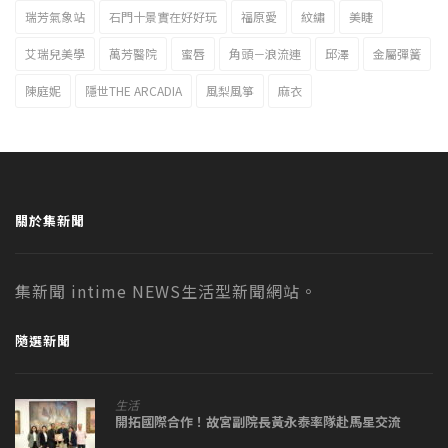
瑞芳氣象站
石門十景實在好好玩
福原愛
紋繡
美睫
艾瑞兒美學
萬芳醫院
蜜唇
角頭－浪流連
邱澤
金屬彈簧
陳庭妮
隱世THE ARCADIA
風梨風箏
麻衣
關於集新聞
集新聞 intime NEWS生活型新聞網站。
隨選新聞
生活
開拓國際合作！故宮副院長黃永泰率隊赴馬星交流