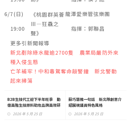
6/7(日)
龍潭愛樂管弦樂團
《桃園群英薈
Ⅲ—狂驫之
19:00
指揮：郭聯昌
聲》
更多引新聞報導
新北剷除綠水龍逾2700隻 農業局嚴防外來
種入侵生態
亡羊補牢！中和毒駕奪命敲警鐘 新北警動
起來掃蕩
B2B生技代工迎下半年旺季 勤
蘇巧慧推一句話 新北隊創意介
億高階生技原料助攻品牌高效研
紹展現議員特色風格
發
2026 年 5 月 25 日
2026 年 5 月 25 日