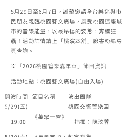
5月29日至6月7日，誠摯邀請全台樂迷與市
民朋友親臨桃園藝文廣場，感受桃園這座城
市的音樂能量，以最昂揚的姿態，奔騰狂
驫！活動詳情請上「桃演本舖」臉書粉絲專
頁查詢。
※「2026桃園管樂嘉年華」節目資訊
活動地點：桃園藝文廣場(自由入場)
開演時間
節目名稱
演出團隊
5/29(五)
桃園交響管樂團
《萬眾一聲》
19:00
指揮：陳玟蓉
5/30(六)
軒宇樂集