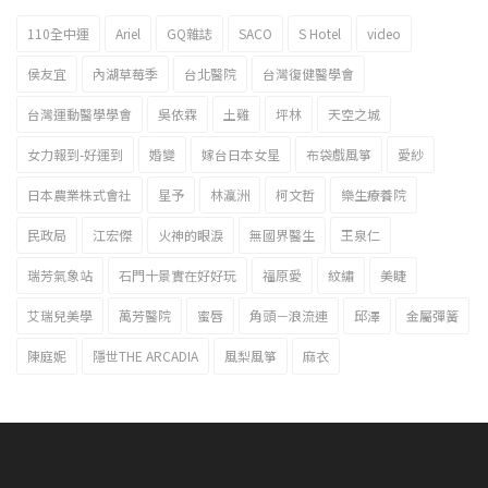
110全中運
Ariel
GQ雜誌
SACO
S Hotel
video
2023新北市北海岸國際風箏節「風在石起」霸氣回歸
侯友宜
內湖草莓季
台北醫院
台灣復健醫學會
台灣運動醫學學會
吳依霖
土雞
坪林
天空之城
女力報到-好運到
婚變
嫁台日本女星
布袋戲風箏
愛紗
日本農業株式會社
星予
林瀛洲
柯文哲
樂生療養院
民政局
江宏傑
火神的眼淚
無國界醫生
王泉仁
瑞芳氣象站
石門十景實在好好玩
福原愛
紋繡
美睫
艾瑞兒美學
萬芳醫院
蜜唇
角頭－浪流連
邱澤
金屬彈簧
陳庭妮
隱世THE ARCADIA
風梨風箏
麻衣