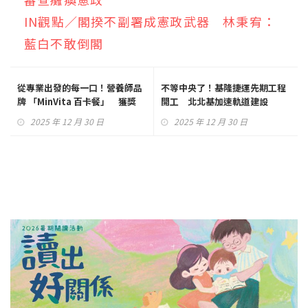
IN觀點／閣揆不副署成憲政武器 林秉宥：
藍白不敢倒閣
從專業出發的每一口！營養師品
不等中央了！基隆捷運先期工程
牌 「MinVita 百卡餐」 獲獎
開工 北北基加速軌道建設
SNQ標章
2025 年 12 月 30 日
2025 年 12 月 30 日