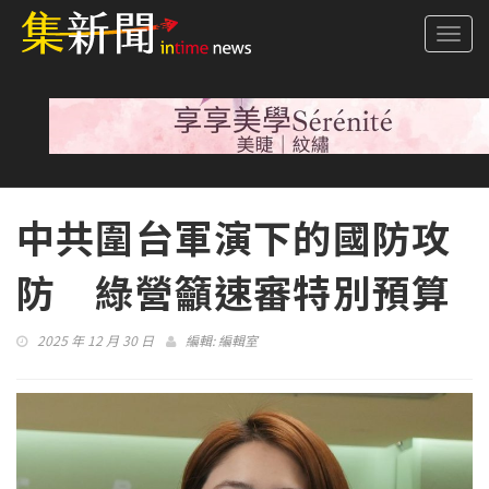
Togg
navi
中共圍台軍演下的國防攻
防 綠營籲速審特別預算
2025 年 12 月 30 日
編輯:
編輯室