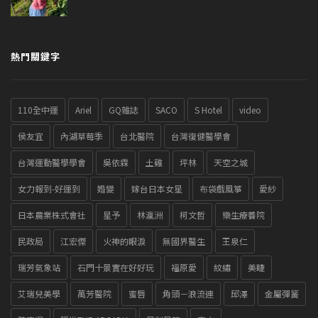
熱門關鍵字
110全中運
Ariel
GQ雜誌
SACO
S Hotel
video
侯友宜
內湖草莓季
台北醫院
台灣復健醫學會
台灣運動醫學學會
吳依霖
土雞
坪林
天空之城
女力報到-好運到
婚變
嫁台日本女星
布袋戲風箏
愛紗
日本農業株式會社
星予
林瀛洲
柯文哲
樂生療養院
民政局
江宏傑
火神的眼淚
無國界醫生
王泉仁
瑞芳氣象站
石門十景實在好好玩
福原愛
紋繡
美睫
艾瑞兒美學
萬芳醫院
蜜唇
角頭－浪流連
邱澤
金屬彈簧