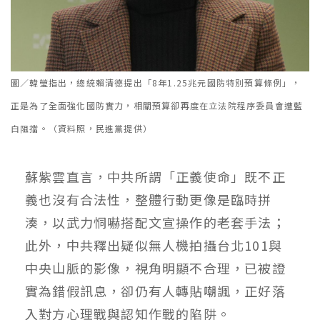
圖／韓瑩指出，總統賴清德提出「8年1.25兆元國防特別預算條例」，
正是為了全面強化國防實力，相關預算卻再度在立法院程序委員會遭藍
白阻擋。（資料照，民進黨提供）
蘇紫雲直言，中共所謂「正義使命」既不正
義也沒有合法性，整體行動更像是臨時拼
湊，以武力恫嚇搭配文宣操作的老套手法；
此外，中共釋出疑似無人機拍攝台北101與
中央山脈的影像，視角明顯不合理，已被證
實為錯假訊息，卻仍有人轉貼嘲諷，正好落
入對方心理戰與認知作戰的陷阱。