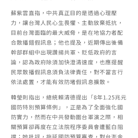
蘇紫雲直指，中共真正目的是透過心理壓
力，讓台灣人民心生畏懼、主動放棄抵抗，
目前台灣面臨的最大威脅，是在地協力者配
合散播錯假訊息；他也提及，近期傳出後備
幹部群組中出現讚揚共軍、貶低政府的言
論，認為政府除須加快澄清速度，也應提醒
民眾散播假訊息須負法律責任，對不當言行
依法處置，才能有效防堵假訊息擴散。
韓瑩則指出，總統賴清德提出「8年1.25兆元
國防特別預算條例」，正是為了全面強化國
防實力，然而在中共發動圍台軍演之際，相
關預算卻再度在立法院程序委員會遭藍白阻
擋；她批評，拖延國防預算審查，對台澎金