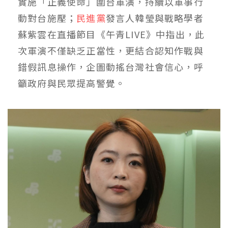
實施「正義使命」圍台軍演，持續以軍事行
動對台施壓；
民進黨
發言人韓瑩與戰略學者
蘇紫雲在直播節目《午青LIVE》中指出，此
次軍演不僅缺乏正當性，更結合認知作戰與
錯假訊息操作，企圖動搖台灣社會信心，呼
籲政府與民眾提高警覺。