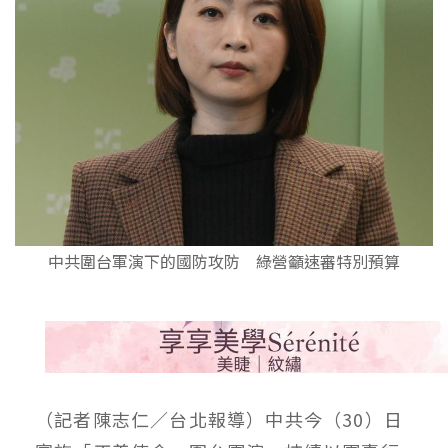
中共圍台軍演下的國防攻防 綠營籲速審特別預算
（記者陳志仁／台北報導）中共今（30）日