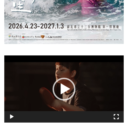
視
訊
播
放
器