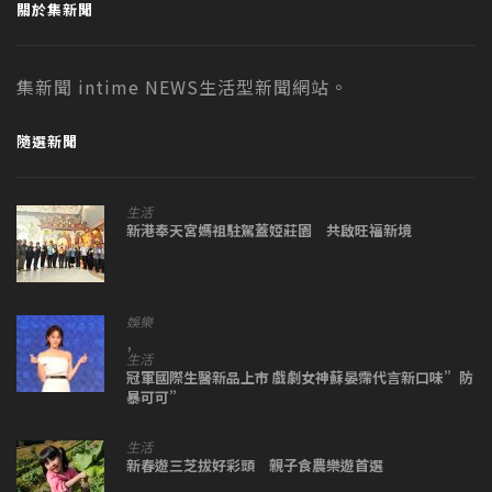
關於集新聞
集新聞 intime NEWS生活型新聞網站。
隨選新聞
生活
新港奉天宮媽祖駐駕蓋婭莊園 共啟旺福新境
娛樂
,
生活
冠軍國際生醫新品上市 戲劇女神蘇晏霈代言新口味”防
暴可可”
生活
新春遊三芝拔好彩頭 親子食農樂遊首選