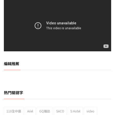
編輯推薦
熱門關鍵字
110全中運
Ariel
GQ雜誌
SACO
S Hotel
video
2023新北市北海岸國際風箏節「風在石起」霸氣回歸