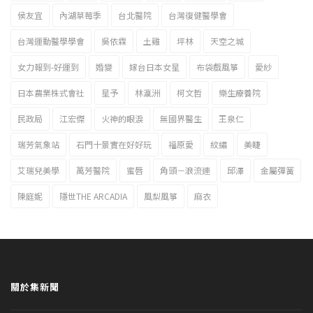
侯友宜
內湖草莓季
台北醫院
台灣復健醫學會
台灣運動醫學學會
吳依霖
土雞
坪林
天空之城
女力報到-好運到
婚變
嫁台日本女星
布袋戲風箏
愛紗
日本農業株式會社
星予
林瀛洲
柯文哲
樂生療養院
民政局
江宏傑
火神的眼淚
無國界醫生
王泉仁
瑞芳氣象站
石門十景實在好好玩
福原愛
紋繡
美睫
艾瑞兒美學
萬芳醫院
蜜唇
角頭－浪流連
邱澤
金屬彈簧
陳庭妮
隱世THE ARCADIA
風梨風箏
麻衣
關於集新聞