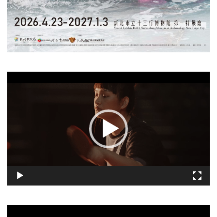
視
訊
播
放
器