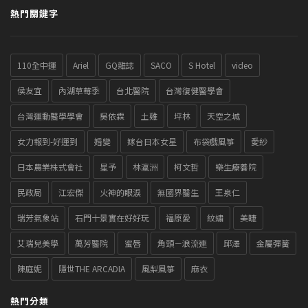
熱門關鍵字
110全中運
Ariel
GQ雜誌
SACO
S Hotel
video
侯友宜
內湖草莓季
台北醫院
台灣復健醫學會
台灣運動醫學學會
吳依霖
土雞
坪林
天空之城
女力報到-好運到
婚變
嫁台日本女星
布袋戲風箏
愛紗
日本農業株式會社
星予
林瀛洲
柯文哲
樂生療養院
民政局
江宏傑
火神的眼淚
無國界醫生
王泉仁
瑞芳氣象站
石門十景實在好好玩
福原愛
紋繡
美睫
艾瑞兒美學
萬芳醫院
蜜唇
角頭－浪流連
邱澤
金屬彈簧
陳庭妮
隱世THE ARCADIA
風梨風箏
麻衣
熱門分類