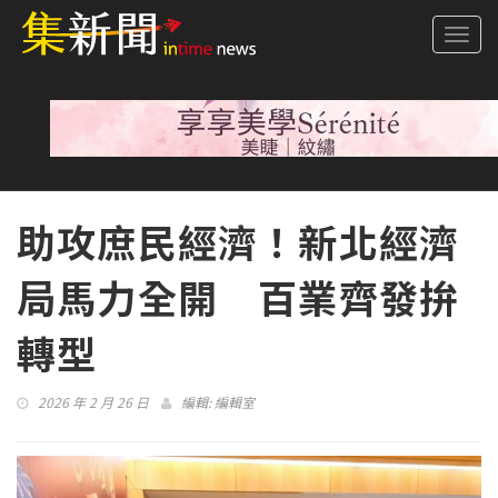
Togg
navi
助攻庶民經濟！新北經濟
局馬力全開 百業齊發拚
轉型
2026 年 2 月 26 日
編輯:
編輯室