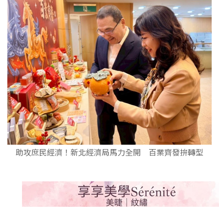
助攻庶民經濟！新北經濟局馬力全開 百業齊發拚轉型