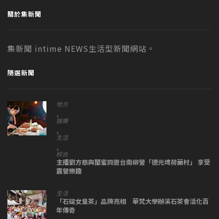
關於集新聞
集新聞 intime NEWS生活型新聞網站。
隨選新聞
地方
,
娛樂
,
生活
,
綜合
主播劉方慈與閨蜜同遊台南柳營「德元埤荷蘭村」 享受
露營樂趣
生活
「石碇女皇茶」品牌亮相 華梵大學辦溪石茶會活化百
年傳奇