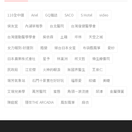
110全中運
Ariel
GQ雜誌
SACO
S Hotel
video
2023新北市北海岸國際風箏節「風在石起」霸氣回歸
侯友宜
內湖草莓季
台北醫院
台灣復健醫學會
台灣運動醫學學會
吳依霖
土雞
坪林
天空之城
女力報到-好運到
婚變
嫁台日本女星
布袋戲風箏
愛紗
日本農業株式會社
星予
林瀛洲
柯文哲
樂生療養院
民政局
江宏傑
火神的眼淚
無國界醫生
王泉仁
瑞芳氣象站
石門十景實在好好玩
福原愛
紋繡
美睫
艾瑞兒美學
萬芳醫院
蜜唇
角頭－浪流連
邱澤
金屬彈簧
陳庭妮
隱世THE ARCADIA
風梨風箏
麻衣