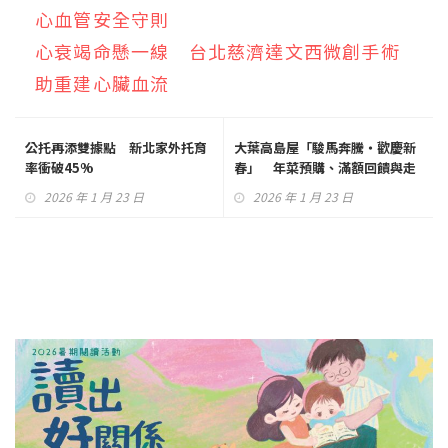
心血管安全守則
心衰竭命懸一線 台北慈濟達文西微創手術
助重建心臟血流
公托再添雙據點 新北家外托育
大葉高島屋「駿馬奔騰・歡慶新
率衝破45%
春」 年菜預購、滿額回饋與走
春活動熱鬧登場
2026 年 1 月 23 日
2026 年 1 月 23 日