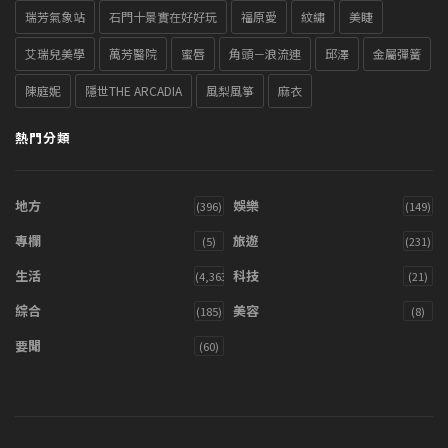
瑞芳氣象站
石門十景實在好好玩
福原愛
紋繡
美睫
艾瑞兒美學
萬芳醫院
蜜唇
角頭－浪流連
邱澤
金屬彈簧
陳庭妮
隱世THE ARCADIA
風梨風箏
麻衣
熱門分類
地方
娛樂
(396)
(149)
專欄
旅遊
(5)
(231)
生活
科技
(4,363)
(21)
綜合
美容
(185)
(8)
要聞
(60)