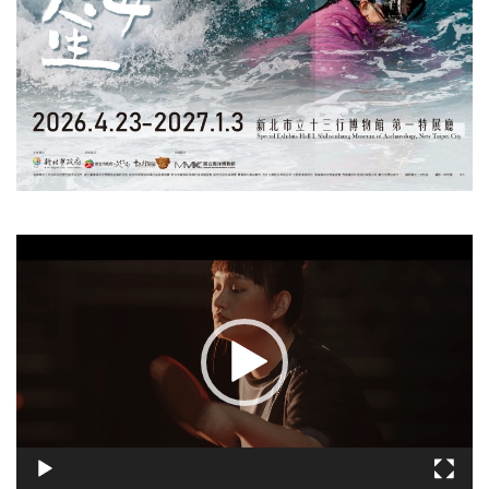
視
訊
播
放
器