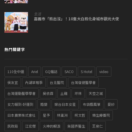
生活
嘉義市「熊出沒」！10隻大白熊化身城市觀光大使
熱門關鍵字
110全中運
Ariel
GQ雜誌
SACO
S Hotel
video
侯友宜
內湖草莓季
台北醫院
台灣復健醫學會
台灣運動醫學學會
吳依霖
土雞
坪林
天空之城
女力報到-好運到
婚變
嫁台日本女星
布袋戲風箏
愛紗
日本農業株式會社
星予
林瀛洲
柯文哲
樂生療養院
民政局
江宏傑
火神的眼淚
無國界醫生
王泉仁