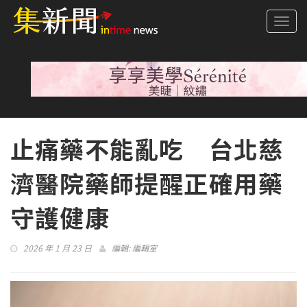
Togg
navi
止痛藥不能亂吃 台北慈
濟醫院藥師提醒正確用藥
守護健康
2026 年 1 月 23 日
編輯:
編輯室