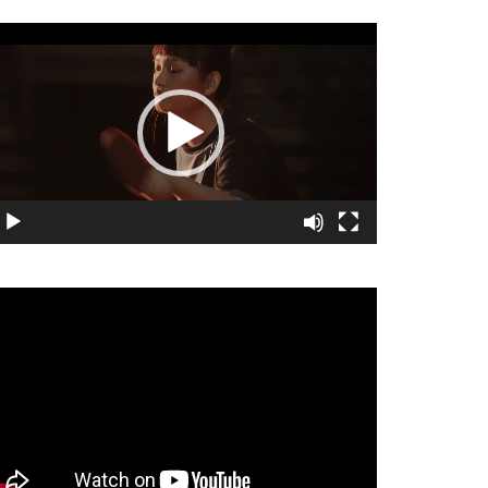
視
訊
播
放
器