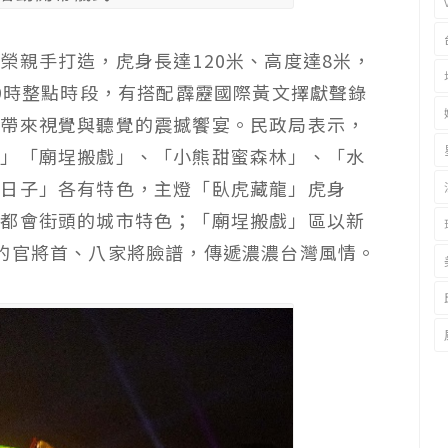
榮親手打造，虎身長達120米、高度達8米，
至9時整點時段，有搭配霹靂國際黃文擇獻聲錄
眾帶來視覺與聽覺的震撼饗宴。民政局表示，
場」「廟埕搬戲」、「小熊甜蜜森林」、「水
好日子」各有特色，主燈「臥虎藏龍」虎身
及都會街頭的城市特色；「廟埕搬戲」區以新
的官將首、八家將臉譜，傳遞濃濃台灣風情。