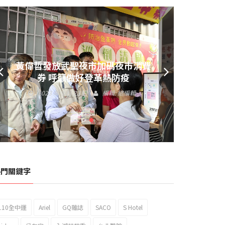
黃偉哲發放武聖夜市加碼夜市消費
券 呼籲做好登革熱防疫
2023 年 9 月 23 日
編輯:
總編輯
熱門關鍵字
110全中運
Ariel
GQ雜誌
SACO
S Hotel