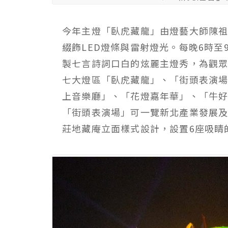
今年主燈「臥虎藏龍」由燈藝大師陳祖
綴飾LED燈條與雷射燈光。每晚6時
製七言詩詞口白的炫麗主燈秀，為觀
七大燈區「臥虎藏龍」、「街頭表演
上音樂廳」、「花燈嘉年華」、「牛
「街頭表演場」可一覽新北產業發展
莊地藏庵立面樣式設計，設置6座吸睛