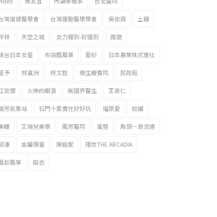
video
侯友宜
內湖草莓季
台北醫院
台灣復健醫學會
台灣運動醫學學會
吳依霖
土雞
坪林
天空之城
女力報到-好運到
婚變
嫁台日本女星
布袋戲風箏
愛紗
日本農業株式會社
星予
林瀛洲
柯文哲
樂生療養院
民政局
江宏傑
火神的眼淚
無國界醫生
王泉仁
瑞芳氣象站
石門十景實在好好玩
福原愛
紋繡
美睫
艾瑞兒美學
萬芳醫院
蜜唇
角頭－浪流連
邱澤
金屬彈簧
陳庭妮
隱世THE ARCADIA
風梨風箏
麻衣