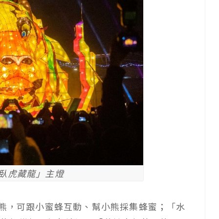
「臥虎藏龍」主燈
迪熊，可跟小蜜蜂互動、幫小熊採集蜂蜜；「水