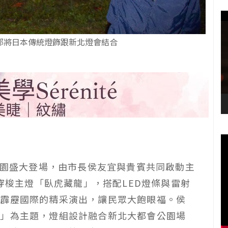
都將日本傳統燈飾跟新北燈會結合
會公園盛大登場，由市長侯友宜與貴賓共同啟動主
可穿梭主燈「臥虎藏龍」，搭配LED燈條與雷射
、霹靂國際的精采演出，讓民眾大飽眼福。侯
場」為主題，燈組設計融合新北大都會公園場