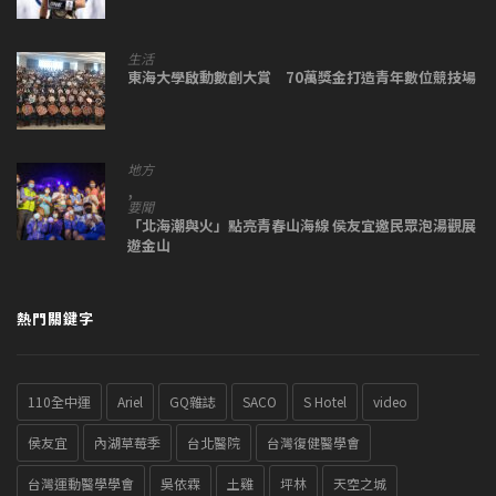
生活
東海大學啟動數創大賞 70萬獎金打造青年數位競技場
地方
,
要聞
「北海潮與火」點亮青春山海線 侯友宜邀民眾泡湯觀展
遊金山
熱門關鍵字
110全中運
Ariel
GQ雜誌
SACO
S Hotel
video
侯友宜
內湖草莓季
台北醫院
台灣復健醫學會
台灣運動醫學學會
吳依霖
土雞
坪林
天空之城