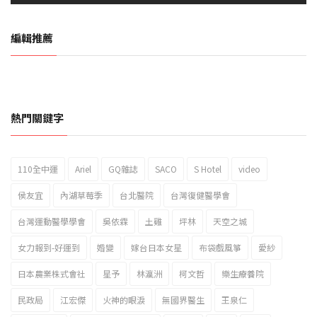
編輯推薦
熱門關鍵字
110全中運
Ariel
GQ雜誌
SACO
S Hotel
video
2023新北市北海岸國際風箏節「風在石起」霸氣回歸
侯友宜
內湖草莓季
台北醫院
台灣復健醫學會
台灣運動醫學學會
吳依霖
土雞
坪林
天空之城
女力報到-好運到
婚變
嫁台日本女星
布袋戲風箏
愛紗
日本農業株式會社
星予
林瀛洲
柯文哲
樂生療養院
民政局
江宏傑
火神的眼淚
無國界醫生
王泉仁