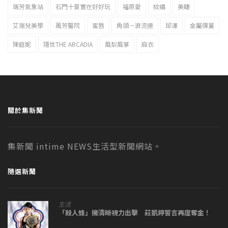
瑞芳氣象站
石門十景實在好好玩
福原愛
紋繡
美睫
艾瑞兒美學
萬芳醫院
蜜唇
角頭－浪流連
邱澤
金屬彈簧
陳庭妮
隱世THE ARCADIA
風梨風箏
麻衣
關於集新聞
集新聞 intime NEWS生活型新聞網站。
隨選新聞
生活
「殺人蜂」擁清晰視力出擊 莊凱婷誓言再度奪金！