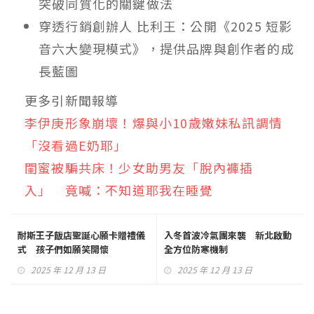
突破同質化的關鍵做法
穿透行銷創辦人 比利王：公開《2025 短影
音六大變現模式》，提供品牌與創作者的成
長藍圖
更多引新聞報導
李伊庚形象崩壞！爆與小10歲嫩妹私訊調情
「沒看過E奶耶」
閨蜜被騙共床！少女助男友「脫內褲插
入」 竟喊：不知道耶我在睡覺
耐斯王子飯店聖誕心願卡贈禮儀
入冬首波冷氣團來襲 新北啟動
式 孩子們如願笑開懷
全方位防寒機制
2025 年 12 月 13 日
2025 年 12 月 13 日