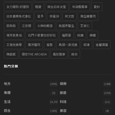
女力報到-好運到
婚變
嫁台日本女星
布袋戲風箏
愛紗
日本農業株式會社
星予
林瀛洲
柯文哲
樂生療養院
民政局
江宏傑
火神的眼淚
無國界醫生
王泉仁
瑞芳氣象站
石門十景實在好好玩
福原愛
紋繡
美睫
艾瑞兒美學
萬芳醫院
蜜唇
角頭－浪流連
邱澤
金屬彈簧
陳庭妮
隱世THE ARCADIA
風梨風箏
麻衣
熱門分類
地方
娛樂
(395)
(148)
專欄
旅遊
(5)
(230)
生活
科技
(4,355)
(21)
綜合
美容
(185)
(8)