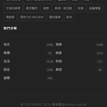
艾瑞兒美學
萬芳醫院
蜜唇
角頭－浪流連
邱澤
金屬彈簧
陳庭妮
隱世THE ARCADIA
風梨風箏
麻衣
熱門分類
地方
娛樂
(396)
(149)
專欄
旅遊
(5)
(231)
生活
科技
(4,363)
(21)
綜合
美容
(185)
(8)
要聞
(60)
© COPYRIGHT 2023 集新聞@intime.com.tw