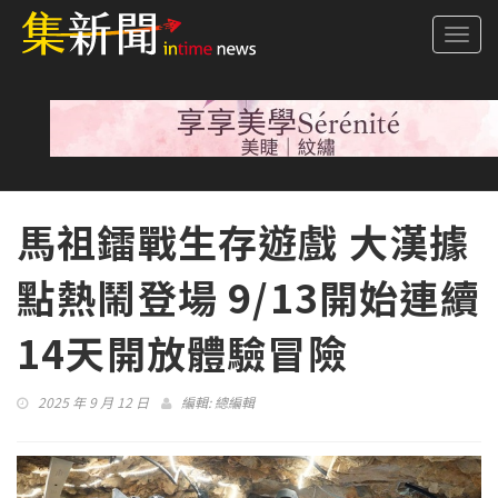
Togg
navi
馬祖鐳戰生存遊戲 大漢據
點熱鬧登場 9/13開始連續
14天開放體驗冒險
2025 年 9 月 12 日
編輯:
總編輯