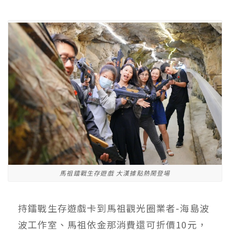
馬祖鐳戰生存遊戲 大漢據點熱鬧登場
持鐳戰生存遊戲卡到馬祖觀光圈業者-海島波
波工作室、馬祖依金那消費還可折價10元，