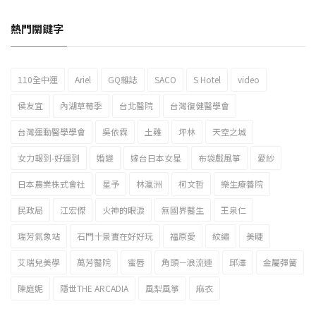
熱門關鍵字
110全中運
Ariel
GQ雜誌
SACO
S Hotel
video
2023新北市北海岸國際風箏節「風在石起」霸氣回歸
侯友宜
內湖草莓季
台北醫院
台灣復健醫學會
台灣運動醫學學會
吳依霖
土雞
坪林
天空之城
女力報到-好運到
婚變
嫁台日本女星
布袋戲風箏
愛紗
日本農業株式會社
星予
林瀛洲
柯文哲
樂生療養院
民政局
江宏傑
火神的眼淚
無國界醫生
王泉仁
瑞芳氣象站
石門十景實在好好玩
福原愛
紋繡
美睫
艾瑞兒美學
萬芳醫院
蜜唇
角頭－浪流連
邱澤
金屬彈簧
陳庭妮
隱世THE ARCADIA
風梨風箏
麻衣