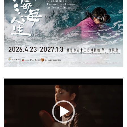
視
訊
播
放
器