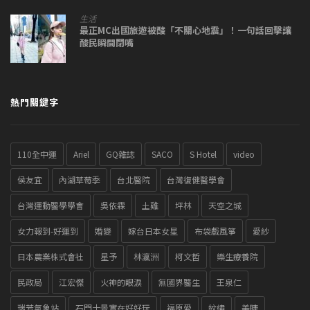
生活
最正MC出國旅遊被酸「不關心地震」！一句話回擊讓
酸民瞬間閉嘴
熱門關鍵字
110全中運
Ariel
GQ雜誌
SACO
S Hotel
video
侯友宜
內湖草莓季
台北醫院
台灣復健醫學會
台灣運動醫學學會
吳依霖
土雞
坪林
天空之城
女力報到-好運到
婚變
嫁台日本女星
布袋戲風箏
愛紗
日本農業株式會社
星予
林瀛洲
柯文哲
樂生療養院
民政局
江宏傑
火神的眼淚
無國界醫生
王泉仁
瑞芳氣象站
石門十景實在好好玩
福原愛
紋繡
美睫