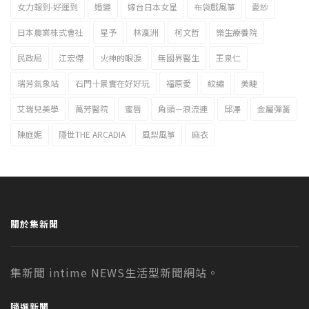
女力報到-好運到
婚變
嫁台日本女星
布袋戲風箏
愛紗
日本農業株式會社
星予
林瀛洲
柯文哲
樂生療養院
民政局
江宏傑
火神的眼淚
無國界醫生
王泉仁
瑞芳氣象站
石門十景實在好好玩
福原愛
紋繡
美睫
艾瑞兒美學
萬芳醫院
蜜唇
角頭－浪流連
邱澤
金屬彈簧
陳庭妮
隱世THE ARCADIA
風梨風箏
麻衣
關於集新聞
集新聞 intime NEWS生活型新聞網站。
隨選新聞