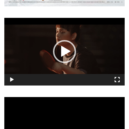
視
訊
播
放
器