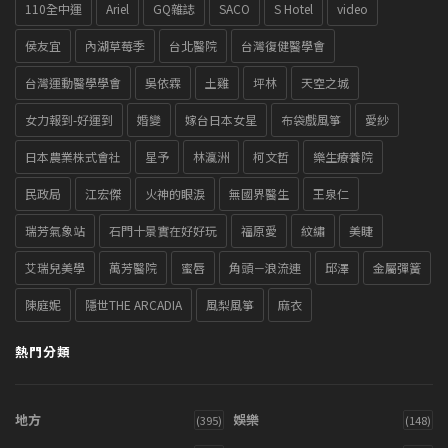
110全中運
Ariel
GQ雜誌
SACO
S Hotel
video
侯友宜
內湖草莓季
台北醫院
台灣復健醫學會
台灣運動醫學學會
吳依霖
土雞
坪林
天空之城
女力報到-好運到
婚變
嫁台日本女星
布袋戲風箏
愛紗
日本農業株式會社
星予
林瀛洲
柯文哲
樂生療養院
民政局
江宏傑
火神的眼淚
無國界醫生
王泉仁
瑞芳氣象站
石門十景實在好好玩
福原愛
紋繡
美睫
艾瑞兒美學
萬芳醫院
蜜唇
角頭－浪流連
邱澤
金屬彈簧
陳庭妮
隱世THE ARCADIA
風梨風箏
麻衣
熱門分類
地方
娛樂
(395)
(148)