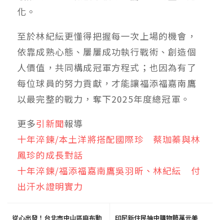
化。
至於林紀紜更懂得把握每一次上場的機會，
依靠成熟心態、屢屢成功執行戰術、創造個
人價值，共同構成冠軍方程式；也因為有了
每位球員的努力貢獻，才能讓福添福嘉南鷹
以最完整的戰力，奪下2025年度總冠軍。
更多
引新聞
報導
十年淬鍊/本土洋將搭配國際珍 蔡珈蓁與林
鳳珍的成長對話
十年淬鍊/福添福嘉南鷹吳羽昕、林紀紜 付
出汗水證明實力
從心出發！台北市中山區麻布動
印尼新住民抽中購物節萬元美