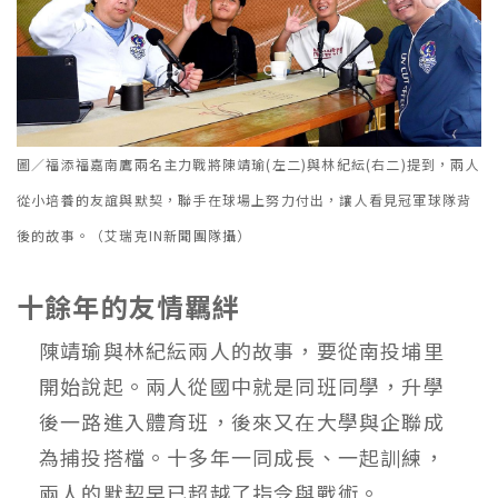
圖／福添福嘉南鷹兩名主力戰將陳靖瑜(左二)與林紀紜(右二)提到，兩人
從小培養的友誼與默契，聯手在球場上努力付出，讓人看見冠軍球隊背
後的故事。（艾瑞克IN新聞團隊攝）
十餘年的友情羈絆
陳靖瑜與林紀紜兩人的故事，要從南投埔里
開始說起。兩人從國中就是同班同學，升學
後一路進入體育班，後來又在大學與企聯成
為捕投搭檔。十多年一同成長、一起訓練，
兩人的默契早已超越了指令與戰術。