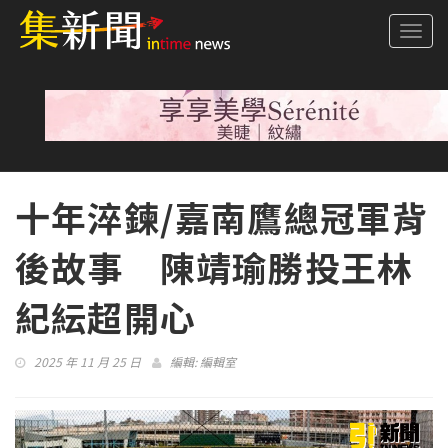
Togg
navi
十年淬鍊/嘉南鷹總冠軍背
後故事 陳靖瑜勝投王林
紀紜超開心
2025 年 11 月 25 日
編輯:
編輯室