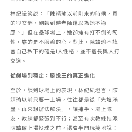
林紀紜笑說：「陳靖瑜以前剛來的時候，真
的很安靜，剛報到時老師還以為她不適
應。」但在壘球場上，她卻擁有打不倒的韌
性，靠的是不服輸的心。對此，陳靖瑜不諱
言自己私下的確是I人性格，並不擅長與人打
交道。
從劇場到穩定：勝投王的真正進化
至於，談到球場上的表現，林紀紜坦言，陳
靖瑜以前只要一上場，往往都是從「先堆滿
壘、再來想辦法解決」，讓捕手、場上隊
友、教練都緊張到不行；甚至有次教練指派
陳靖瑜上場投球之前，還會半開玩笑地說：