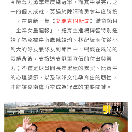
團隊戰力勇奪年度總冠軍，而其中最亮眼之
一的個人成就，莫過於陳靖瑜勇奪年度勝投
王。在最新一集《
艾瑞克IN新聞
》體育節目
「企業女壘週報」，體育主播楊博智特別邀
請了福添福嘉南鷹陳靖瑜、林紀紜兩位從小
到大的好友兼隊友到節目中，暢談在風光的
戰績背後，支撐這支冠軍隊伍的付出與努
力；不僅是球員間長年累積的默契、比賽中
的心理調節，以及球隊文化孕育出的韌性，
才能讓嘉南鷹再次成為冠軍的重要關鍵。