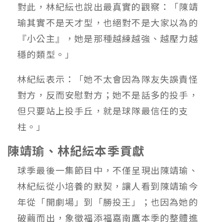
對此，林紀紜也說出最真實的觀察：「陳靖
瑜其實不是天才型，也絕對不是大家以為的
『小公主』，她是那種越練越強、越壓力越
穩的類型。」
林紀紜表示：「她不太會因為隊友失誤責怪
對方，反而安慰對方；她不是話多的投手，
但只要站上投手丘，就是球隊最信任的支
柱。」
陳靖瑜、林紀紜本季貢獻
球季最後一集節目中，不僅呈現出陳靖瑜、
林紀紜從小培養的默契，讓人看到陳靖瑜今
年從「開劇場」到「勝投王」；也因為她的
破繭而出，象徵福添福嘉南鷹本季的整體進