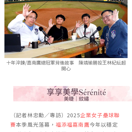
十年淬鍊/嘉南鷹總冠軍背後故事 陳靖瑜勝投王林紀紜超
開心
（記者林忠勳／專訪）2025
企業女子壘球聯
賽
本季風光落幕，
福添福嘉南鷹
今年以穩定