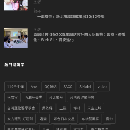
生活
,
綜合
「一職有你」新北市職訓成果展10/12登場
生活
嘉聯科技引領2025年網站設計四大新趨勢：數據、遊戲
化、WebGL、資安進化
熱門關鍵字
110全中運
Ariel
GQ雜誌
SACO
S Hotel
video
侯友宜
內湖草莓季
台北醫院
台灣復健醫學會
台灣運動醫學學會
吳依霖
土雞
坪林
天空之城
女力報到-好運到
婚變
嫁台日本女星
布袋戲風箏
愛紗
日本農業株式會社
星予
林瀛洲
柯文哲
樂生療養院