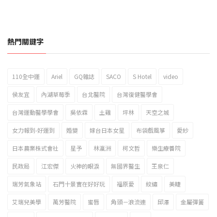
熱門關鍵字
110全中運
Ariel
GQ雜誌
SACO
S Hotel
video
2023新北市北海岸國際風箏節「風在石起」霸氣回歸
侯友宜
內湖草莓季
台北醫院
台灣復健醫學會
台灣運動醫學學會
吳依霖
土雞
坪林
天空之城
女力報到-好運到
婚變
嫁台日本女星
布袋戲風箏
愛紗
日本農業株式會社
星予
林瀛洲
柯文哲
樂生療養院
民政局
江宏傑
火神的眼淚
無國界醫生
王泉仁
瑞芳氣象站
石門十景實在好好玩
福原愛
紋繡
美睫
艾瑞兒美學
萬芳醫院
蜜唇
角頭－浪流連
邱澤
金屬彈簧