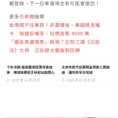
載登錄，下一位幸運得主有可能會是您！
更多
引新聞
報導
金價撐不住暴跌！非農爆強、美國降息喊
卡 瑞銀反喊多：目標直衝 4500 美
「邊投票邊開票」再現？立院三讀《公投
法》大修 公投綁大選強勢回歸
十年淬鍊/嘉南鷹總冠軍背後故
太保市民代促振興金預算三讀通
事 陳靖瑜勝投王林紀紜超開心
過 讓市民早日領錢
2025 年 11 月 25 日
2025 年 11 月 25 日