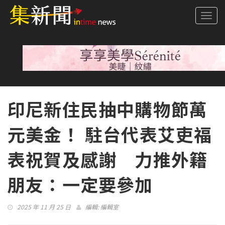
Togg
navi
印尼新住民抽中購物節萬
元美金！ 駐台代表艾吏福
表祝賀及感謝 力推外籍
朋友：一定要參加
2025 年 11 月 25 日
編輯:
編輯室