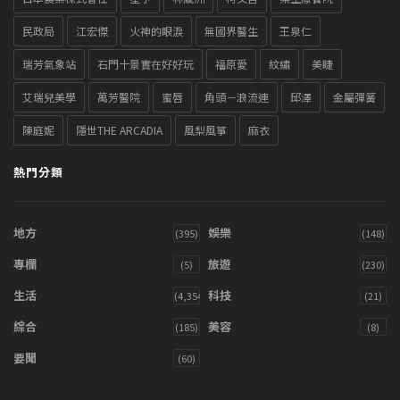
民政局
江宏傑
火神的眼淚
無國界醫生
王泉仁
瑞芳氣象站
石門十景實在好好玩
福原愛
紋繡
美睫
艾瑞兒美學
萬芳醫院
蜜唇
角頭－浪流連
邱澤
金屬彈簧
陳庭妮
隱世THE ARCADIA
風梨風箏
麻衣
熱門分類
地方
娛樂
(395)
(148)
專欄
旅遊
(5)
(230)
生活
科技
(4,354)
(21)
綜合
美容
(185)
(8)
要聞
(60)