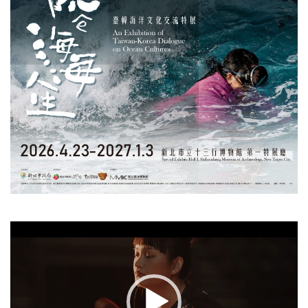
視
訊
播
放
器