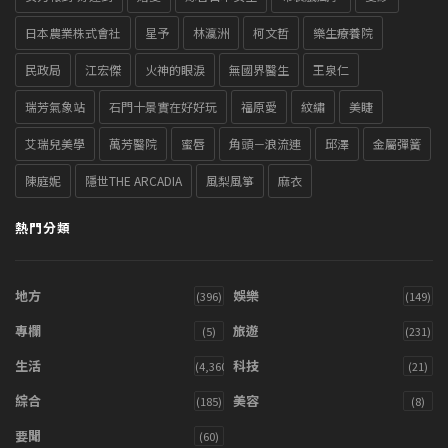
日本農業株式會社
星予
林瀛洲
柯文哲
樂生療養院
民政局
江宏傑
火神的眼淚
無國界醫生
王泉仁
瑞芳氣象站
石門十景實在好好玩
福原愛
紋繡
美睫
艾瑞兒美學
萬芳醫院
蜜唇
角頭－浪流連
邱澤
金屬彈簧
陳庭妮
隱世THE ARCADIA
風梨風箏
麻衣
熱門分類
地方
娛樂
(396)
(149)
專欄
旅遊
(5)
(231)
生活
科技
(4,360)
(21)
綜合
美容
(185)
(8)
要聞
(60)