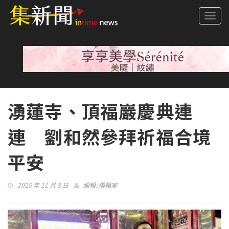
Togg
navi
湧蓮寺、頂福巖慶典連
連 劉和然參拜祈福合境
平安
2025 年 11 月 8 日
編輯:
編輯室