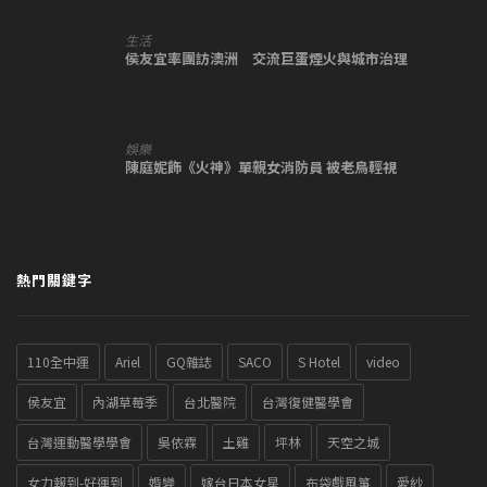
生活
侯友宜率團訪澳洲 交流巨蛋煙火與城市治理
娛樂
陳庭妮飾《火神》單親女消防員 被老鳥輕視
熱門關鍵字
110全中運
Ariel
GQ雜誌
SACO
S Hotel
video
侯友宜
內湖草莓季
台北醫院
台灣復健醫學會
台灣運動醫學學會
吳依霖
土雞
坪林
天空之城
女力報到-好運到
婚變
嫁台日本女星
布袋戲風箏
愛紗