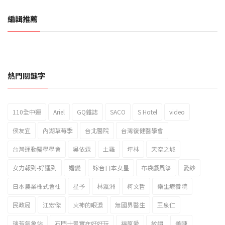
編輯推薦
熱門關鍵字
110全中運
Ariel
GQ雜誌
SACO
S Hotel
video
2023新北市北海岸國際風箏節「風在石起」霸氣回歸
侯友宜
內湖草莓季
台北醫院
台灣復健醫學會
台灣運動醫學學會
吳依霖
土雞
坪林
天空之城
女力報到-好運到
婚變
嫁台日本女星
布袋戲風箏
愛紗
日本農業株式會社
星予
林瀛洲
柯文哲
樂生療養院
民政局
江宏傑
火神的眼淚
無國界醫生
王泉仁
瑞芳氣象站
石門十景實在好好玩
福原愛
紋繡
美睫