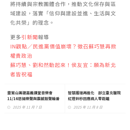
將持續與宗教團體合作，推動文化保存與區
域建設，落實「信仰與建設並進、生活與文
化共榮」的理念。
更多
引新聞
報導
IN觀點／民進黨價值崩壞？徵召蘇巧慧再掀
權貴政治
蘇巧慧、劉和然動起來！侯友宜：願為新北
者皆祝福
靈鷲山籌建嘉義講堂音樂會
智慧護理再進化 部立臺北醫院
11/16悠揚樂聲與震撼鼓聲輪番
紅燈鈴秒回應病人零距離
登場
2025 年 11 月 7 日
2025 年 11 月 8 日