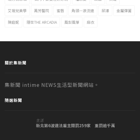
艾瑞兒美學
萬芳醫院
蜜唇
角頭－浪流連
邱澤
金屬彈簧
陳庭妮
隱世THE ARCADIA
風梨風箏
麻衣
關於集新聞
集新聞 intime NEWS生活型新聞網站。
隨選新聞
生活
新北第6波違法雇主開罰259家 重罰逾千萬