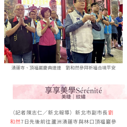
湧蓮寺、頂福巖慶典連連 劉和然參拜祈福合境平安
（記者陳志仁／新北報導）新北市副市長
劉
和然
7日先後前往蘆洲湧蓮寺與林口頂福巖參