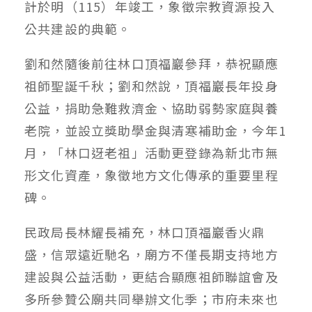
計於明（115）年竣工，象徵宗教資源投入
公共建設的典範。
劉和然隨後前往林口頂福巖參拜，恭祝顯應
祖師聖誕千秋；劉和然說，頂福巖長年投身
公益，捐助急難救濟金、協助弱勢家庭與養
老院，並設立獎助學金與清寒補助金，今年1
月，「林口迓老祖」活動更登錄為新北市無
形文化資產，象徵地方文化傳承的重要里程
碑。
民政局長林耀長補充，林口頂福巖香火鼎
盛，信眾遠近馳名，廟方不僅長期支持地方
建設與公益活動，更結合顯應祖師聯誼會及
多所參贊公廟共同舉辦文化季；市府未來也