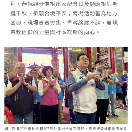
拜，恭祝觀音佛祖出家紀念日及顯應祖師聖
誕千秋，祈願合境平安；兩場活動皆為地方
盛典，現場貴賓雲集、香客絡繹不絕，展現
宗教信仰的力量與社區凝聚的向心。
圖／新北市副市長劉和然7日赴蘆洲湧蓮寺參拜，恭祝觀音佛祖出家紀念