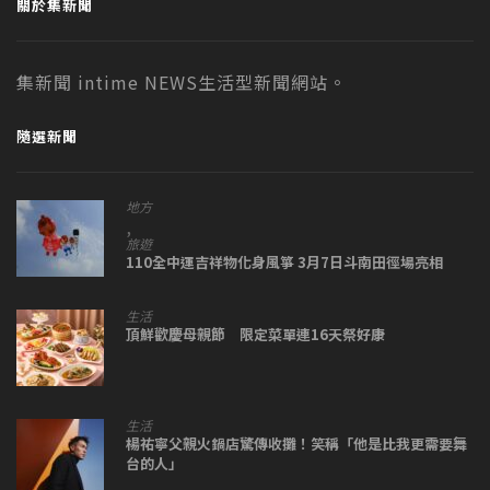
關於集新聞
集新聞 intime NEWS生活型新聞網站。
隨選新聞
地方
,
旅遊
110全中運吉祥物化身風箏 3月7日斗南田徑場亮相
生活
頂鮮歡慶母親節 限定菜單連16天祭好康
生活
楊祐寧父親火鍋店驚傳收攤！笑稱「他是比我更需要舞
台的人」