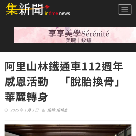
Togg
navi
阿里山林鐵通車112週年
感恩活動 「脫胎換骨」
華麗轉身
2025 年 1 月 3 日
編輯:
編輯室