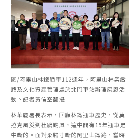
圖/阿里山林鐵通車112週年，阿里山林業鐵
路及文化資產管理處於北門車站辦理感恩活
動。記者黃信峯翻攝
林華慶署長表示，回顧林鐵通車歷史，從莫
拉克風災到杜鵑颱風，這中間有15年通車是
中斷的。面對柔腸寸斷的阿里山鐵路，當時