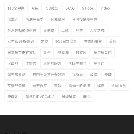
110全中運
Ariel
GQ雜誌
SACO
S Hotel
video
2023新北市北海岸國際風箏節「風在石起」霸氣回歸
侯友宜
內湖草莓季
台北醫院
台灣復健醫學會
台灣運動醫學學會
吳依霖
土雞
坪林
天空之城
女力報到-好運到
婚變
嫁台日本女星
布袋戲風箏
愛紗
日本農業株式會社
星予
林瀛洲
柯文哲
樂生療養院
民政局
江宏傑
火神的眼淚
無國界醫生
王泉仁
瑞芳氣象站
石門十景實在好好玩
福原愛
紋繡
美睫
艾瑞兒美學
萬芳醫院
蜜唇
角頭－浪流連
邱澤
金屬彈簧
陳庭妮
隱世THE ARCADIA
風梨風箏
麻衣