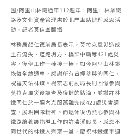
圖/阿里山林鐵通車112週年，阿里山林業鐵
路及文化資產管理處於北門車站辦理感恩活
動。記者黃信峯翻攝
林務局顏仁德前局長表示，莫拉克風災造成
土石流失、道路坍方、橋梁中斷等421處災
害，復健工作一棒接一棒，如今阿里山林鐵
恢復全線通車，感謝所有曾經參與的同仁，
祝福天佑林鐵。楊宏志前副局長則回憶參與
莫拉克風災後調查及復健的點滴，並讚許林
鐵同仁於一週內克服萬難完成421處災害調
查，展現團隊精神。而退休後仍熱心參與林
鐵路線養護指導工作的許清溪股長，感恩不
同世代的林鐵人齊聚一堂，慶祝林鐵通車週