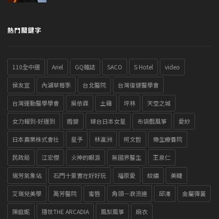
熱門關鍵字
110全中運
Ariel
GQ雜誌
SACO
S Hotel
video
侯友宜
內湖草莓季
台北醫院
台灣復健醫學會
台灣運動醫學學會
吳依霖
土雞
坪林
天空之城
女力報到-好運到
婚變
嫁台日本女星
布袋戲風箏
愛紗
日本農業株式會社
星予
林瀛洲
柯文哲
樂生療養院
民政局
江宏傑
火神的眼淚
無國界醫生
王泉仁
瑞芳氣象站
石門十景實在好好玩
福原愛
紋繡
美睫
艾瑞兒美學
萬芳醫院
蜜唇
角頭－浪流連
邱澤
金屬彈簧
陳庭妮
隱世THE ARCADIA
風梨風箏
麻衣