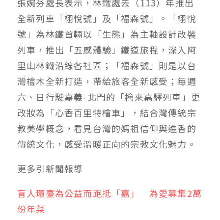
張婉芬處長表示，林鐵處去（113）年推出
全新列車「栩悅號」及「福森號」。「栩悅
號」為林鐵首輛以「生態」為主軸設計改裝
列車，推出「五感體驗」鐵道旅程，深入阿
里山林鐵沿線各社區；「福森號」則是以台
灣檜木全新打造，帶給旅客全新感受；每週
六、日行駛嘉義-北門的「檜來嘉驛列車」更
改妝為「心香百里特檜車」，結合灣傳統宗
教美學概念，看見台灣的媽祖信仰與進香的
傳統文化，感受溫暖正向的宗教文化魅力。
更多
引新聞
報導
盲人環臺為公益而跑抵「嘉」 為愛募集2萬
份年菜