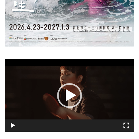
視
訊
播
放
器