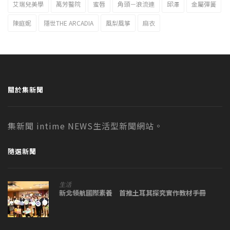
艾瑞兒美學
萬芳醫院
蜜唇
角頭－浪流連
邱澤
金屬彈簧
陳庭妮
隱世THE ARCADIA
風梨風箏
麻衣
關於集新聞
集新聞 intime NEWS生活型新聞網站。
隨選新聞
生活
新北領航國際素養 首推土耳其探究實作教材手冊