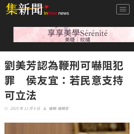
Togg
navi
劉美芳認為鞭刑可嚇阻犯
罪 侯友宜：若民意支持
可立法
2025 年 11 月 6 日
編輯:
編輯室