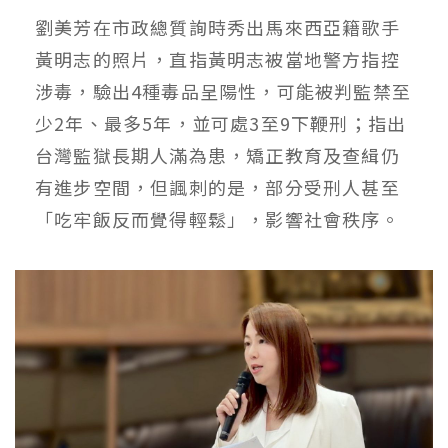
劉美芳在市政總質詢時秀出馬來西亞籍歌手
黃明志的照片，直指黃明志被當地警方指控
涉毒，驗出4種毒品呈陽性，可能被判監禁至
少2年、最多5年，並可處3至9下鞭刑；指出
台灣監獄長期人滿為患，矯正教育及查緝仍
有進步空間，但諷刺的是，部分受刑人甚至
「吃牢飯反而覺得輕鬆」，影響社會秩序。