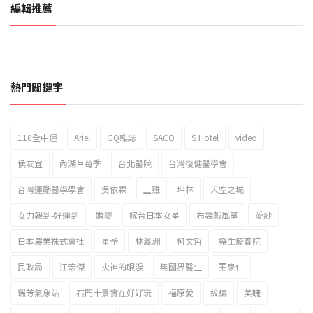
編輯推薦
熱門關鍵字
110全中運
Ariel
GQ雜誌
SACO
S Hotel
video
2023新北市北海岸國際風箏節「風在石起」霸氣回歸
侯友宜
內湖草莓季
台北醫院
台灣復健醫學會
台灣運動醫學學會
吳依霖
土雞
坪林
天空之城
女力報到-好運到
婚變
嫁台日本女星
布袋戲風箏
愛紗
日本農業株式會社
星予
林瀛洲
柯文哲
樂生療養院
民政局
江宏傑
火神的眼淚
無國界醫生
王泉仁
瑞芳氣象站
石門十景實在好好玩
福原愛
紋繡
美睫