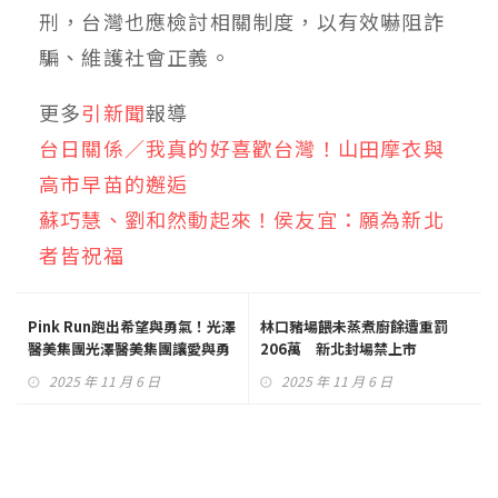
刑，台灣也應檢討相關制度，以有效嚇阻詐
騙、維護社會正義。
更多
引新聞
報導
台日關係／我真的好喜歡台灣！山田摩衣與
高市早苗的邂逅
蘇巧慧、劉和然動起來！侯友宜：願為新北
者皆祝福
Pink Run跑出希望與勇氣！光澤
林口豬場餵未蒸煮廚餘遭重罰
醫美集團光澤醫美集團讓愛與勇
206萬 新北封場禁上市
氣同行
2025 年 11 月 6 日
2025 年 11 月 6 日