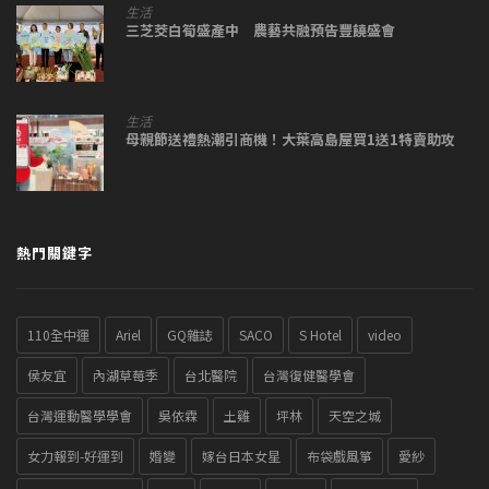
生活
三芝茭白筍盛產中 農藝共融預告豐饒盛會
生活
母親節送禮熱潮引商機！大葉高島屋買1送1特賣助攻
熱門關鍵字
110全中運
Ariel
GQ雜誌
SACO
S Hotel
video
侯友宜
內湖草莓季
台北醫院
台灣復健醫學會
台灣運動醫學學會
吳依霖
土雞
坪林
天空之城
女力報到-好運到
婚變
嫁台日本女星
布袋戲風箏
愛紗