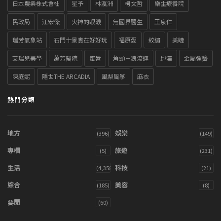
日本農業株式會社
星予
林瀛洲
柯文哲
樂生療養院
民政局
江宏傑
火神的眼淚
無國界醫生
王泉仁
瑞芳氣象站
石門十景實在好好玩
福原愛
紋繡
美睫
艾瑞兒美學
萬芳醫院
蜜唇
角頭－浪流連
邱澤
金屬彈簧
陳庭妮
隱世THE ARCADIA
風梨風箏
麻衣
熱門分類
地方
娛樂
(396)
(149)
專欄
旅遊
(5)
(231)
生活
科技
(4,358)
(21)
綜合
美容
(185)
(8)
要聞
(60)