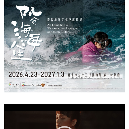
視
訊
播
放