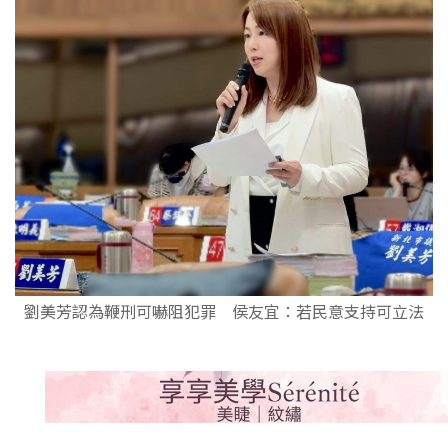
劉美芳認為鞭刑可嚇阻犯罪 侯友宜：若民意支持可立法