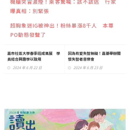
機艙突冒濃煙！乘客驚喊：該不該逃 行家
曝真相：別緊張
超胸象迷IG被神出！粉絲暴漲8千人 本尊
PO動態發聲了
嘉市社區大學春季班成果展 學
因為有愛失智無礙！嘉基舉辦關
員結合興趣學以致用
懷失智者音樂會
2024 年 6 月 22 日
2024 年 6 月 23 日