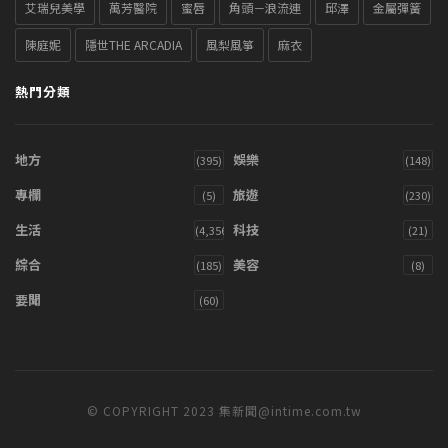
艾瑞兒美學
萬芳醫院
蜜唇
角頭－浪流連
邱澤
金屬彈簧
陳庭妮
隱世THE ARCADIA
風梨風箏
麻衣
熱門分類
地方
娛樂
(395)
(148)
專欄
旅遊
(5)
(230)
生活
科技
(4,356)
(21)
綜合
美容
(185)
(8)
要聞
(60)
© COPYRIGHT 2023 集新聞@intime.com.tw