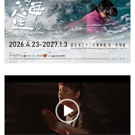
視
訊
播
放
器