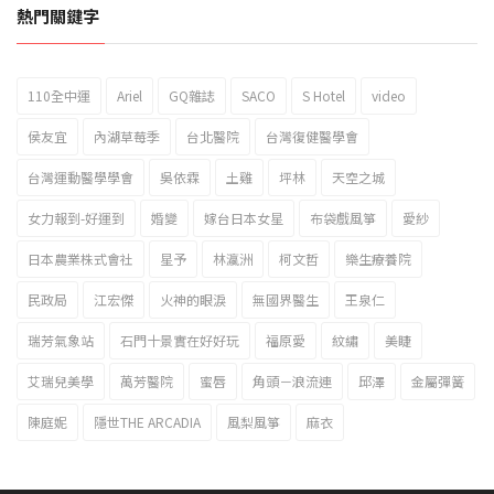
熱門關鍵字
110全中運
Ariel
GQ雜誌
SACO
S Hotel
video
2023新北市北海岸國際風箏節「風在石起」霸氣回歸
侯友宜
內湖草莓季
台北醫院
台灣復健醫學會
台灣運動醫學學會
吳依霖
土雞
坪林
天空之城
女力報到-好運到
婚變
嫁台日本女星
布袋戲風箏
愛紗
日本農業株式會社
星予
林瀛洲
柯文哲
樂生療養院
民政局
江宏傑
火神的眼淚
無國界醫生
王泉仁
瑞芳氣象站
石門十景實在好好玩
福原愛
紋繡
美睫
艾瑞兒美學
萬芳醫院
蜜唇
角頭－浪流連
邱澤
金屬彈簧
陳庭妮
隱世THE ARCADIA
風梨風箏
麻衣