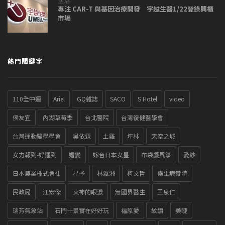
生活
專注 CAR-T 與基因治療開發 宇越生醫1/22登錄興櫃
市場
熱門關鍵字
110全中運
Ariel
GQ雜誌
SACO
S Hotel
video
侯友宜
內湖草莓季
台北醫院
台灣復健醫學會
台灣運動醫學學會
吳依霖
土雞
坪林
天空之城
女力報到-好運到
婚變
嫁台日本女星
布袋戲風箏
愛紗
日本農業株式會社
星予
林瀛洲
柯文哲
樂生療養院
民政局
江宏傑
火神的眼淚
無國界醫生
王泉仁
瑞芳氣象站
石門十景實在好好玩
福原愛
紋繡
美睫