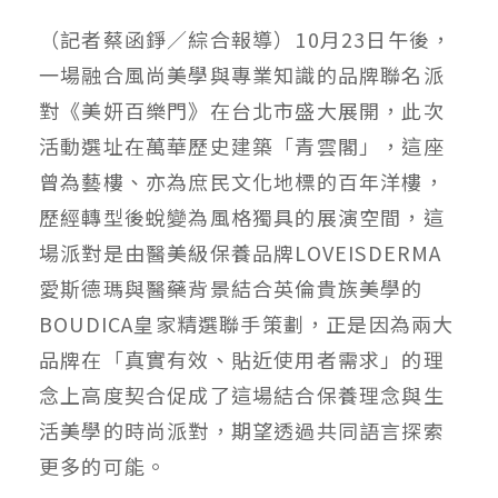
（記者蔡函錚／綜合報導）10月23日午後，
一場融合風尚美學與專業知識的品牌聯名派
對《美妍百樂門》在台北市盛大展開，此次
活動選址在萬華歷史建築「青雲閣」，這座
曾為藝樓、亦為庶民文化地標的百年洋樓，
歷經轉型後蛻變為風格獨具的展演空間，這
場派對是由醫美級保養品牌LOVEISDERMA
愛斯德瑪與醫藥背景結合英倫貴族美學的
BOUDICA皇家精選聯手策劃，正是因為兩大
品牌在「真實有效、貼近使用者需求」的理
念上高度契合促成了這場結合保養理念與生
活美學的時尚派對，期望透過共同語言探索
更多的可能。