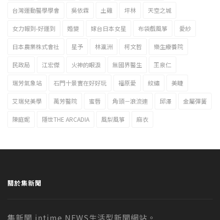
台灣運動醫學學會
吳依霖
土雞
坪林
天空之城
女力報到-好運到
婚變
嫁台日本女星
布袋戲風箏
愛紗
日本農業株式會社
星予
林瀛洲
柯文哲
樂生療養院
民政局
江宏傑
火神的眼淚
無國界醫生
王泉仁
瑞芳氣象站
石門十景實在好好玩
福原愛
紋繡
美睫
艾瑞兒美學
萬芳醫院
蜜唇
角頭－浪流連
邱澤
金屬彈簧
陳庭妮
隱世THE ARCADIA
風梨風箏
麻衣
關於集新聞
集新聞 intime NEWS生活型新聞網站。