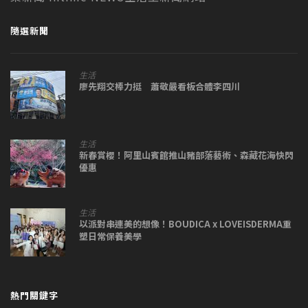
隨選新聞
生活
廖先翔交棒力挺 蕭敬嚴看板合體李四川
生活
新春賞櫻！阿里山賓館推山豬部落藝術、森藏花海快閃
優惠
生活
以派對串連美的想像！BOUDICA x LOVEISDERMA重
塑日常保養美學
熱門關鍵字