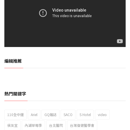
編輯推薦
熱門關鍵字
110全中運
Ariel
GQ雜誌
SACO
S Hotel
video
2023新北市北海岸國際風箏節「風在石起」霸氣回歸
侯友宜
內湖草莓季
台北醫院
台灣復健醫學會