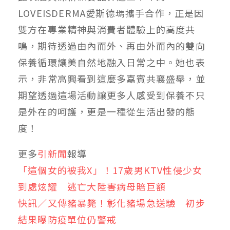
LOVEISDERMA愛斯德瑪攜手合作，正是因
雙方在專業精神與消費者體驗上的高度共
鳴，期待透過由內而外、再由外而內的雙向
保養循環讓美自然地融入日常之中。她也表
示，非常高興看到這麼多嘉賓共襄盛舉，並
期望透過這場活動讓更多人感受到保養不只
是外在的呵護，更是一種從生活出發的態
度！
更多
引新聞
報導
「這個女的被我X」！17歲男KTV性侵少女
到處炫耀 逃亡大陸害病母賠巨額
快訊／又傳豬暴斃！彰化豬場急送驗 初步
結果曝防疫單位仍警戒