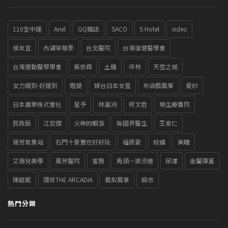
110全中運
Ariel
GQ雜誌
SACO
S Hotel
video
侯友宜
內湖草莓季
台北醫院
台灣復健醫學會
台灣運動醫學學會
吳依霖
土雞
坪林
天空之城
女力報到-好運到
婚變
嫁台日本女星
布袋戲風箏
愛紗
日本農業株式會社
星予
林瀛洲
柯文哲
樂生療養院
民政局
江宏傑
火神的眼淚
無國界醫生
王泉仁
瑞芳氣象站
石門十景實在好好玩
福原愛
紋繡
美睫
艾瑞兒美學
萬芳醫院
蜜唇
角頭－浪流連
邱澤
金屬彈簧
陳庭妮
隱世THE ARCADIA
風梨風箏
麻衣
熱門分類