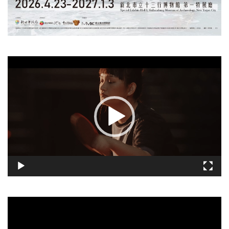
視
訊
播
放
器