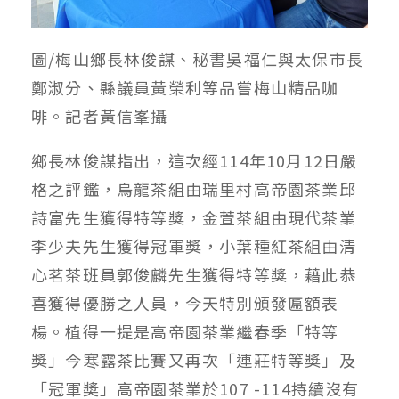
圖/梅山鄉長林俊謀、秘書吳福仁與太保市長
鄭淑分、縣議員黃榮利等品嘗梅山精品咖
啡。記者黃信峯攝
鄉長林俊謀指出，這次經114年10月12日嚴
格之評鑑，烏龍茶組由瑞里村高帝園茶業邱
詩富先生獲得特等獎，金萱茶組由現代茶業
李少夫先生獲得冠軍獎，小葉種紅茶組由清
心茗茶班員郭俊麟先生獲得特等獎，藉此恭
喜獲得優勝之人員，今天特別頒發匾額表
楊。植得一提是高帝園茶業繼春季「特等
獎」今寒露茶比賽又再次「連莊特等獎」及
「冠軍奬」高帝園茶業於107 -114持續沒有