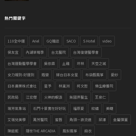
熱門關鍵字
110全中運
Ariel
GQ雜誌
SACO
S Hotel
video
侯友宜
內湖草莓季
台北醫院
台灣復健醫學會
台灣運動醫學學會
吳依霖
土雞
坪林
天空之城
女力報到-好運到
婚變
嫁台日本女星
布袋戲風箏
愛紗
日本農業株式會社
星予
林瀛洲
柯文哲
樂生療養院
民政局
江宏傑
火神的眼淚
無國界醫生
王泉仁
瑞芳氣象站
石門十景實在好好玩
福原愛
紋繡
美睫
艾瑞兒美學
萬芳醫院
蜜唇
角頭－浪流連
邱澤
金屬彈簧
陳庭妮
隱世THE ARCADIA
風梨風箏
麻衣