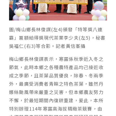
圖/梅山鄉長林俊謀(左4)頒發「特等獎八連
霸」匾額給得獎現代茶業李少夫(左5)，秘書
吳福仁(右3)等合影。記者黃信峯攝
梅山鄉長林俊謀表示，寒露係秋季近入冬之
節氣，此時本鄉之各種農特產品均己接近收
成之季節，且茶葉品質優良，除春、冬兩季
外，最廣受消費者青睞之特色茶葉，雖然丹
娜絲颱風帶來嚴重之災害，但本鄉農友努力
不懈，於最短期間內復耕重建，爰此，本所
特別辦理114年寒露高海拔精緻茶競賽，由