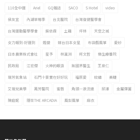
110全中運
Ariel
GQ雜誌
SACO
S Hotel
video
2023新北市北海岸國際風箏節「風在石起」霸氣回歸
侯友宜
內湖草莓季
台北醫院
台灣復健醫學會
台灣運動醫學學會
吳依霖
土雞
坪林
天空之城
女力報到-好運到
婚變
嫁台日本女星
布袋戲風箏
愛紗
日本農業株式會社
星予
林瀛洲
柯文哲
樂生療養院
民政局
江宏傑
火神的眼淚
無國界醫生
王泉仁
瑞芳氣象站
石門十景實在好好玩
福原愛
紋繡
美睫
艾瑞兒美學
萬芳醫院
蜜唇
角頭－浪流連
邱澤
金屬彈簧
陳庭妮
隱世THE ARCADIA
風梨風箏
麻衣