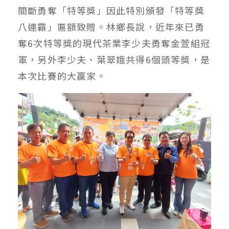
間斷勇奪「特等獎」因此特別頒發「特等獎
八連霸」匾額致贈。林鄉長說，近年來已勇
奪6次特等獎的現代茶業李少夫勇奪金萱組冠
軍，另外李少夫、葉翠娥共得6個頭等獎，是
本次比賽的大贏家。