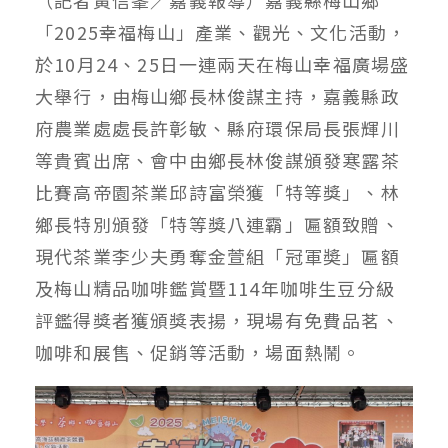
「2025幸福梅山」產業、觀光、文化活動，
於10月24、25日一連兩天在梅山幸福廣場盛
大舉行，由梅山鄉長林俊謀主持，嘉義縣政
府農業處處長許彰敏、縣府環保局長張輝川
等貴賓出席、會中由鄉長林俊謀頒發寒露茶
比賽高帝園茶業邱詩富榮獲「特等獎」、林
鄉長特別頒發「特等獎八連霸」匾額致贈、
現代茶業李少夫勇奪金萱組「冠軍奬」匾額
及梅山精品咖啡鑑賞暨114年咖啡生豆分級
評鑑得獎者獲頒獎表揚，現場有免費品茗、
咖啡和展售、促銷等活動，場面熱鬧。