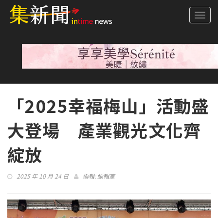
Togg
navi
「2025幸福梅山」活動盛
大登場 產業觀光文化齊
綻放
2025 年 10 月 24 日
編輯:
編輯室