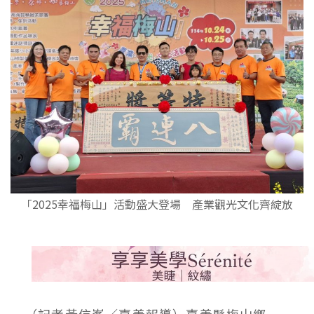
「2025幸福梅山」活動盛大登場 產業觀光文化齊綻放
（記者黃信峯／嘉義報導）嘉義縣梅山鄉