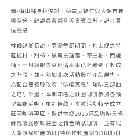
圖/梅山鄉長林俊謀、秘書吳福仁與太保市長
鄭淑分、縣議員黃榮利等貴賓合影。記者黃
信峯攝
林俊謀鄉長說，寒露季節期間，梅山鄉之特
產椪柑、甜柿、黑霸王蓮霧、帝王柚、西施
柚、十月龍眼等高經濟水果已陸續到了收成
之階段，並可參加此次活動農特產品展售。
為配合嘉義縣政府〝啡嚐嘉義〞咖啡三部曲
之培訓計畫，本鄉知名之莊園咖啡參加各類
型競賽活動，履創佳績，本次活動特予成立
莊園咖啡專區，提供本鄉2025精品咖啡分級
評鑑優勝咖啡莊園之特色精品咖啡，並有瑞
太龍嶺咖啡產銷班(特用作物產銷第18班)班