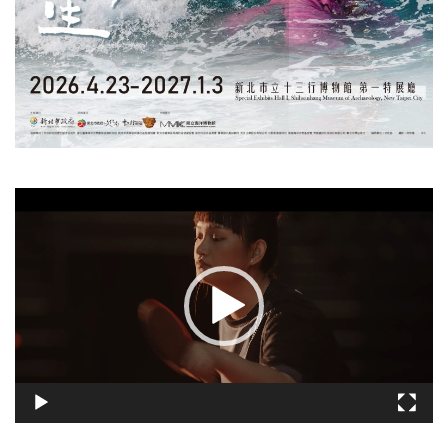
視
訊
播
放
器