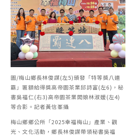
圖/梅山鄉長林俊謀(左5)頒發「特等獎八連
霸」匾額給得獎高帝園茶業邱詩富(左6)，秘
書吳福仁(右3)高帝園茶業闆娘林淑媛(左4)
等合影。記者黃信峯攝
梅山鄉鄉公所「2025幸福梅山」產業、觀
光、文化活動，鄉長林俊謀帶領秘書吳福