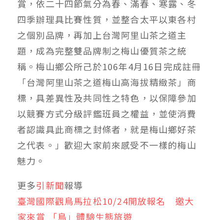
賞，依二十四節氣分為春、滿春、寒露、冬
四季辦理具比賽性質，並整合太平以東各村
之個別品牌，再加上台灣阿里山茶之道主
題，成為完整雙品牌制之梅山優質茶之統
稱。梅山鄉公所己於106年4月16日完成註冊
「台灣阿里山茶之道梅山高海拔精緻茶」商
標，具差異性及共同性之特色，以保障參加
以競賽方式分級評鑑班員之權益，並使消費
者認識具此商標之封條者，就是梅山鄉好茶
之代表。」歡迎大家前來感受不一樣的梅山
魅力。
更多
引新聞
報導
臺灣國際觀鳥馬拉松10/24開放報名 邀大
家來賞 「鳥」體驗生態旅遊