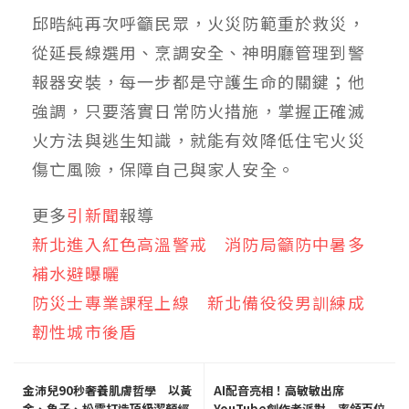
邱晧純再次呼籲民眾，火災防範重於救災，
從延長線選用、烹調安全、神明廳管理到警
報器安裝，每一步都是守護生命的關鍵；他
強調，只要落實日常防火措施，掌握正確滅
火方法與逃生知識，就能有效降低住宅火災
傷亡風險，保障自己與家人安全。
更多
引新聞
報導
新北進入紅色高溫警戒 消防局籲防中暑多
補水避曝曬
防災士專業課程上線 新北備役役男訓練成
韌性城市後盾
金沛兒90秒奢養肌膚哲學 以黃
AI配音亮相！高敏敏出席
金、魚子、松露打造頂級潔顏經
YouTube創作者派對 率領百位