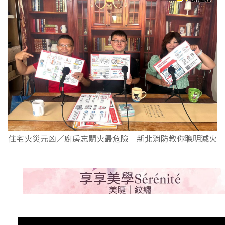
住宅火災元凶／廚房忘關火最危險 新北消防教你聰明滅火