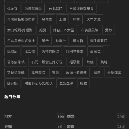
侯友宜
內湖草莓季
台北醫院
台灣復健醫學會
台灣運動醫學學會
吳依霖
土雞
坪林
天空之城
女力報到-好運到
婚變
嫁台日本女星
布袋戲風箏
愛紗
日本農業株式會社
星予
林瀛洲
柯文哲
樂生療養院
民政局
江宏傑
火神的眼淚
無國界醫生
王泉仁
瑞芳氣象站
石門十景實在好好玩
福原愛
紋繡
美睫
艾瑞兒美學
萬芳醫院
蜜唇
角頭－浪流連
邱澤
金屬彈簧
陳庭妮
隱世THE ARCADIA
風梨風箏
麻衣
熱門分類
地方
娛樂
(396)
(149)
專欄
旅遊
(5)
(231)