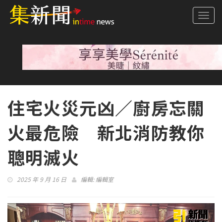
Togg
navi
住宅火災元凶／廚房忘關
火最危險 新北消防教你
聰明滅火
2025 年 9 月 16 日
編輯:
編輯室