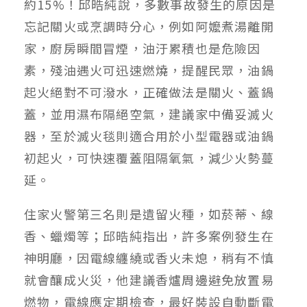
約15%！邱晧純說，多數事故發生的原因是
忘記關火或烹調時分心，例如阿嬤煮湯離開
家，廚房瞬間冒煙，油汙累積也是危險因
素，殘油遇火可迅速燃燒，提醒民眾，油鍋
起火絕對不可潑水，正確做法是關火、蓋鍋
蓋，並用濕布隔絕空氣，建議家中備妥滅火
器，至於滅火毯則適合用於小型電器或油鍋
初起火，可快速覆蓋阻隔氧氣，減少火勢蔓
延。
住家火警第三名則是遺留火種，如菸蒂、線
香、蠟燭等；邱晧純指出，許多案例發生在
神明廳，因電線纏繞或香火未熄，稍有不慎
就會釀成火災，他建議香爐周邊避免放置易
燃物，電線應定期檢查，最好裝設自動斷電