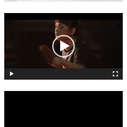
視
訊
播
放
器