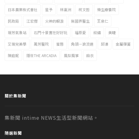
日本農業株式會社
星予
林瀛洲
柯文哲
樂生療養院
民政局
江宏傑
火神的眼淚
無國界醫生
王泉仁
瑞芳氣象站
石門十景實在好好玩
福原愛
紋繡
美睫
艾瑞兒美學
萬芳醫院
蜜唇
角頭－浪流連
邱澤
金屬彈簧
陳庭妮
隱世THE ARCADIA
風梨風箏
麻衣
關於集新聞
集新聞 intime NEWS生活型新聞網站。
隨選新聞