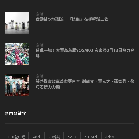
生活
啟動補水新潮流 「這瓶」在手輕鬆上飲
生活
僅此一場！大葉高島屋YOSAKOI夜來祭2月13日熱力登
場
生活
張啓楷實踐嘉義市藍白合 謝龍介、葉元之、羅智強、徐
巧芯接力力挺
熱門關鍵字
110全中運
Ariel
GQ雜誌
SACO
S Hotel
video