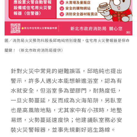
圖／消防局火災預防科股長邱晧純特別提醒，住宅用火災警報器是保命
關鍵！（新北市政府消防局提供）
針對火災中常見的避難誤區，邱晧純也提出
警示，許多人遇火本能想躲進浴室，認為有
水就安全，但浴室多為塑膠門，耐熱度低，
一旦火勢蔓延，反而成為火海陷阱，另臥室
也是高風險地點，尤其家中有小孩時，地墊
易燃，火勢蔓延速度快；他建議臥室務必安
裝火災警報器，並事先規劃好逃生路線。