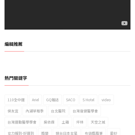
編輯推薦
熱門關鍵字
110全中運
Ariel
GQ雜誌
SACO
S Hotel
video
2023新北市北海岸國際風箏節「風在石起」霸氣回歸
侯友宜
內湖草莓季
台北醫院
台灣復健醫學會
台灣運動醫學學會
吳依霖
土雞
坪林
天空之城
女力報到-好運到
婚變
嫁台日本女星
布袋戲風箏
愛紗