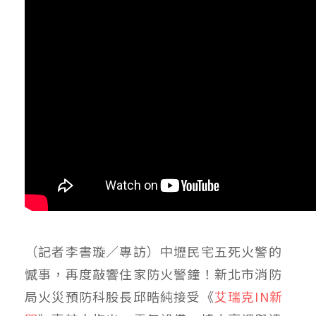
（記者李書璇／專訪）中壢民宅五死火警的
憾事，再度敲響住家防火警鐘！新北市消防
局火災預防科股長邱晧純接受《
艾瑞克IN新