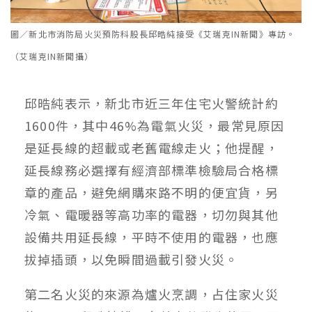
圖／新北市消防局火災預防科股長邱晧純接受《艾瑞克IN新聞》專訪。
（艾瑞克IN新聞攝）
邱晧純表示，新北市近三年住宅火警統計約
1600件，其中46%為電氣火災，最常見原因
是延長線的超載或老舊電線走火；他提醒，
延長線務必選擇有經濟部標準檢驗局合格標
章的產品，避免網購來路不明的便宜貨，另
冷氣、電暖器等高功率的電器，切勿與其他
設備共用延長線，平時不使用的電器，也應
拔掉插頭，以免瞬間過載引發火災。
第二名火災的來源為爐火烹調，占住家火災