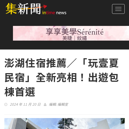
Togg
navi
澎湖住宿推薦／「玩壹夏
民宿」全新亮相！出遊包
棟首選
2024 年 11 月 20 日
編輯:
編輯室