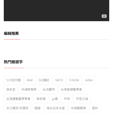
編輯推薦
熱門關鍵字
110全中運
Ariel
GQ雜誌
SACO
S Hotel
video
2023新北市北海岸國際風箏節「風在石起」霸氣回歸
侯友宜
內湖草莓季
台北醫院
台灣復健醫學會
台灣運動醫學學會
吳依霖
土雞
坪林
天空之城
女力報到-好運到
婚變
嫁台日本女星
布袋戲風箏
愛紗