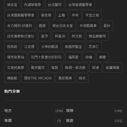
侯友宜
內湖草莓季
台北醫院
台灣復健醫學會
台灣運動醫學學會
吳依霖
土雞
坪林
天空之城
女力報到-好運到
婚變
嫁台日本女星
布袋戲風箏
愛紗
日本農業株式會社
星予
林瀛洲
柯文哲
樂生療養院
民政局
江宏傑
火神的眼淚
無國界醫生
王泉仁
瑞芳氣象站
石門十景實在好好玩
福原愛
紋繡
美睫
艾瑞兒美學
萬芳醫院
蜜唇
角頭－浪流連
邱澤
金屬彈簧
陳庭妮
隱世THE ARCADIA
風梨風箏
麻衣
熱門分類
地方
娛樂
(396)
(149)
專欄
旅遊
(5)
(231)