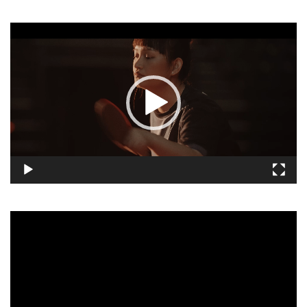
視
訊
播
放
器