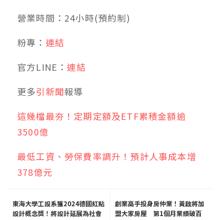
營業時間：24小時(預約制)
粉專：
連結
官方LINE：
連結
更多
引新聞
報導
這幾檔最夯！定期定額及ETF累積金額逾
3500億
最低工資、勞保費率調升！預計人事成本增
378億元
東海大學工設系獲2024德國紅點
創業高手投身房仲業！黃啟將加
設計概念獎！將設計延展為社會
盟大家房屋 第1個月業績破百