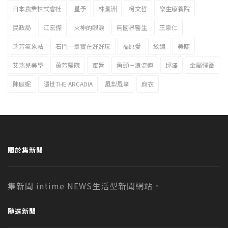
日本農業株式會社
星予
林瀛洲
柯文哲
樂生療養院
民政局
江宏傑
火神的眼淚
無國界醫生
王泉仁
瑞芳氣象站
石門十景實在好好玩
福原愛
紋繡
美睫
艾瑞兒美學
萬芳醫院
蜜唇
角頭－浪流連
邱澤
金屬彈簧
陳庭妮
隱世THE ARCADIA
風梨風箏
麻衣
關於集新聞
集新聞 intime NEWS生活型新聞網站。
隨選新聞