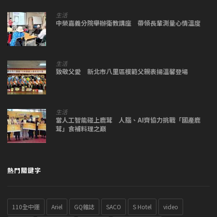
生活
中榮嘉義分院舉辦衛教講座 帶領長輩測量心情溫度
生活
致敬父愛 新北市八里區模範父親表揚溫馨登場
生活
當人工智能碰上鹿茸 人腦、AI齊協力挑戰「國產鹿
茸」食補料理之巔
熱門關鍵字
110全中運
Ariel
GQ雜誌
SACO
S Hotel
video