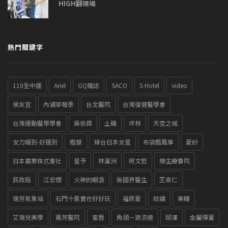
HIGH翻現場
熱門關鍵字
110全中運
Ariel
GQ雜誌
SACO
S Hotel
video
侯友宜
內湖草莓季
台北醫院
台灣復健醫學會
台灣運動醫學學會
吳依霖
土雞
坪林
天空之城
女力報到-好運到
婚變
嫁台日本女星
布袋戲風箏
愛紗
日本農業株式會社
星予
林瀛洲
柯文哲
樂生療養院
民政局
江宏傑
火神的眼淚
無國界醫生
王泉仁
瑞芳氣象站
石門十景實在好好玩
福原愛
紋繡
美睫
艾瑞兒美學
萬芳醫院
蜜唇
角頭－浪流連
邱澤
金屬彈簧