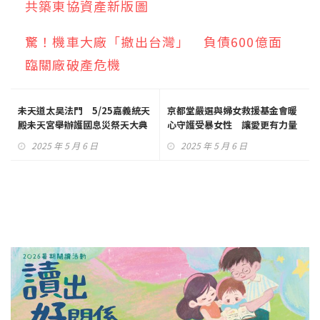
共築東協資產新版圖
驚！機車大廠「撤出台灣」 負債600億面
臨關廠破產危機
未天道太昊法門 5/25嘉義統天
京都堂嚴選與婦女救援基金會暖
殿未天宮舉辦護國息災祭天大典
心守護受暴女性 讓愛更有力量
2025 年 5 月 6 日
2025 年 5 月 6 日