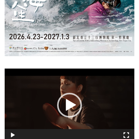
視
訊
播
放
器