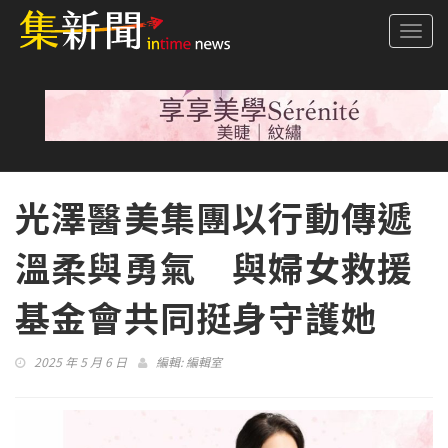
Togg
navi
光澤醫美集團以行動傳遞
溫柔與勇氣 與婦女救援
基金會共同挺身守護她
2025 年 5 月 6 日
編輯:
編輯室