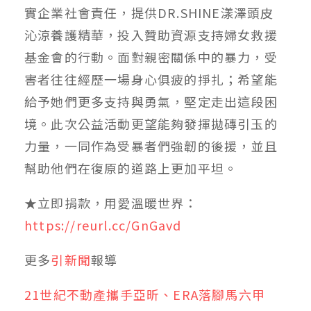
實企業社會責任，提供DR.SHINE漾澤頭皮
沁涼養護精華，投入贊助資源支持婦女救援
基金會的行動。面對親密關係中的暴力，受
害者往往經歷一場身心俱疲的掙扎；希望能
給予她們更多支持與勇氣，堅定走出這段困
境。此次公益活動更望能夠發揮拋磚引玉的
力量，一同作為受暴者們強韌的後援，並且
幫助他們在復原的道路上更加平坦。
★立即捐款，用愛溫暖世界：
https://reurl.cc/GnGavd
更多
引新聞
報導
21世紀不動產攜手亞昕、ERA落腳馬六甲