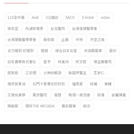
110全中運
Ariel
GQ雜誌
SACO
S Hotel
video
2023新北市北海岸國際風箏節「風在石起」霸氣回歸
侯友宜
內湖草莓季
台北醫院
台灣復健醫學會
台灣運動醫學學會
吳依霖
土雞
坪林
天空之城
女力報到-好運到
婚變
嫁台日本女星
布袋戲風箏
愛紗
日本農業株式會社
星予
林瀛洲
柯文哲
樂生療養院
民政局
江宏傑
火神的眼淚
無國界醫生
王泉仁
瑞芳氣象站
石門十景實在好好玩
福原愛
紋繡
美睫
艾瑞兒美學
萬芳醫院
蜜唇
角頭－浪流連
邱澤
金屬彈簧
陳庭妮
隱世THE ARCADIA
風梨風箏
麻衣