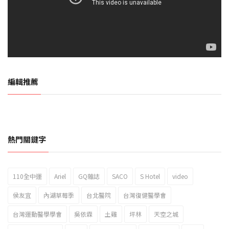
編輯推薦
熱門關鍵字
110全中運
Ariel
GQ雜誌
SACO
S Hotel
video
2023新北市北海岸國際風箏節「風在石起」霸氣回歸
侯友宜
內湖草莓季
台北醫院
台灣復健醫學會
台灣運動醫學學會
吳依霖
土雞
坪林
天空之城