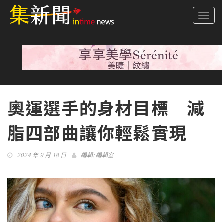
Togg
navi
奧運選手的身材目標 減
脂四部曲讓你輕鬆實現
2024 年 9 月 18 日
編輯:
編輯室