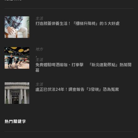
生活
打造膝蓋保養生活！「樓梯升降椅」的５大好處
地方
,
生活
免費體驗啤酒瑜珈、打拳擊 「新北運動聚點」熱鬧開
幕
生活
盧正已伏法24年！調查報告「3發現」恐為冤案
熱門關鍵字