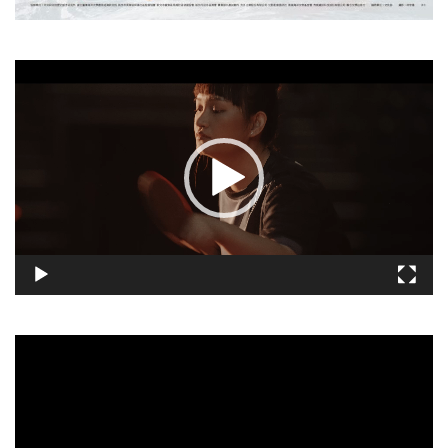
視
訊
播
放
器