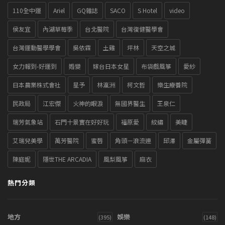
110全中運
Ariel
GQ雜誌
SACO
S Hotel
video
侯友宜
內湖草莓季
台北醫院
台灣復健醫學會
台灣運動醫學學會
吳依霖
土雞
坪林
天空之城
女力報到-好運到
婚變
嫁台日本女星
布袋戲風箏
愛紗
日本農業株式會社
星予
林瀛洲
柯文哲
樂生療養院
民政局
江宏傑
火神的眼淚
無國界醫生
王泉仁
瑞芳氣象站
石門十景實在好好玩
福原愛
紋繡
美睫
艾瑞兒美學
萬芳醫院
蜜唇
角頭－浪流連
邱澤
金屬彈簧
陳庭妮
隱世THE ARCADIA
風梨風箏
麻衣
熱門分類
地方
娛樂
(395)
(148)