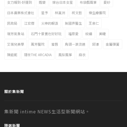
女力報到-好運到
婚變
嫁台日本女星
布袋戲風箏
愛紗
日本農業株式會社
星予
林瀛洲
柯文哲
樂生療養院
民政局
江宏傑
火神的眼淚
無國界醫生
王泉仁
瑞芳氣象站
石門十景實在好好玩
福原愛
紋繡
美睫
艾瑞兒美學
萬芳醫院
蜜唇
角頭－浪流連
邱澤
金屬彈簧
陳庭妮
隱世THE ARCADIA
風梨風箏
麻衣
關於集新聞
集新聞 intime NEWS生活型新聞網站。
隨選新聞