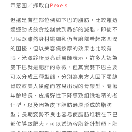
示意圖／擷取自
Pexels
但還是有些部位例如下巴的脂肪，比較難透
過運動或飲食控制做到局部的減脂，即使不
少民眾雖然身材纖細卻仍有臉部看起來圓潤
的困擾，但以美容儀按摩的效果也比較有
限。光澤診所吳亮廷醫師表示，許多人認為
雙下巴就是肥胖的象徵，但其實雙下巴主要
可以分成三種型態，分別為東方人因下顎線
骨較歐美人後縮而容易出現的骨架型、隨著
年齡增長、皮膚彈性下降導致組織堆積的老
化型，以及因為皮下脂肪過厚形成的脂肪
型；長期姿勢不良也容易使脂肪堆積在下巴
部位導致肥大，可以透過容脂針針對頦下脂