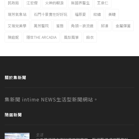
民政局
江宏傑
火神的眼淚
無國界醫生
王泉仁
瑞芳氣象站
石門十景實在好好玩
福原愛
紋繡
美睫
艾瑞兒美學
萬芳醫院
蜜唇
角頭－浪流連
邱澤
金屬彈簧
陳庭妮
隱世THE ARCADIA
風梨風箏
麻衣
關於集新聞
集新聞 intime NEWS生活型新聞網站。
隨選新聞
生活