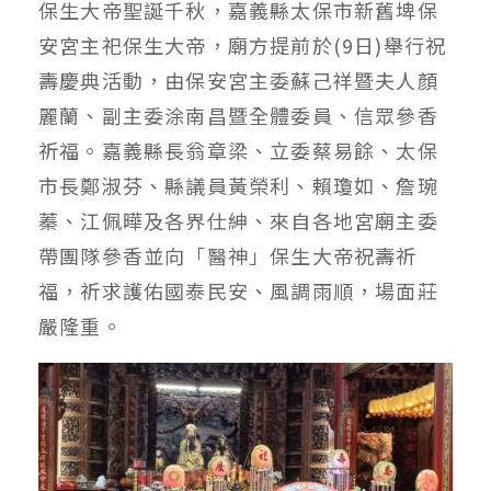
保生大帝聖誕千秋，嘉義縣太保市新舊埤保
安宮主祀保生大帝，廟方提前於(9日)舉行祝
壽慶典活動，由保安宮主委蘇己祥暨夫人顏
麗蘭、副主委涂南昌暨全體委員、信眾參香
祈福。嘉義縣長翁章梁、立委蔡易餘、太保
市長鄭淑芬、縣議員黃榮利、賴瓊如、詹琬
蓁、江佩曄及各界仕紳、來自各地宮廟主委
帶團隊參香並向「醫神」保生大帝祝壽祈
福，祈求護佑國泰民安、風調雨順，場面莊
嚴隆重。