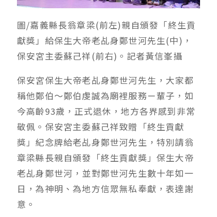
圖/嘉義縣長翁章梁(前左)親自頒發「終生貢
獻獎」給保生大帝老乩身鄭世河先生(中)，
保安宮主委蘇己祥(前右)。記者黃信峯攝
保安宮保生大帝老乩身鄭世河先生，大家都
稱他鄭伯～鄭伯虔誠為廟裡服務ㄧ輩子，如
今高齡93歲，正式退休，地方各界感到非常
敬佩。保安宮主委蘇己祥致贈「終生貢獻
獎」紀念牌給老乩身鄭世河先生，特別請翁
章梁縣長親自頒發「終生貢獻獎」保生大帝
老乩身鄭世河，並對鄭世河先生數十年如一
日，為神明、為地方信眾無私奉獻，表達謝
意。