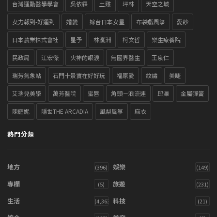
台灣運動醫學學會
吳依霖
土雞
坪林
天空之城
女力報到-好運到
婚變
嫁台日本女星
布袋戲風箏
愛紗
日本農業株式會社
星予
林瀛洲
柯文哲
樂生療養院
民政局
江宏傑
火神的眼淚
無國界醫生
王泉仁
瑞芳氣象站
石門十景實在好好玩
福原愛
紋繡
美睫
艾瑞兒美學
萬芳醫院
蜜唇
角頭－浪流連
邱澤
金屬彈簧
陳庭妮
隱世THE ARCADIA
風梨風箏
麻衣
熱門分類
地方
娛樂
(396)
(149)
專欄
旅遊
(5)
(231)
生活
科技
(4,363)
(21)