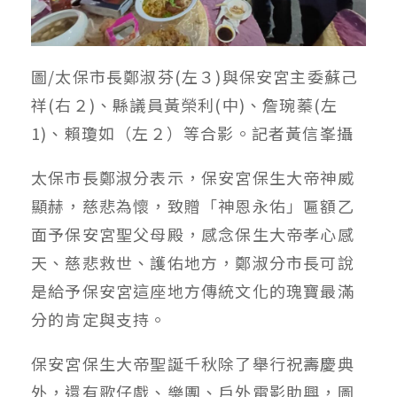
圖/太保市長鄭淑芬(左３)與保安宮主委蘇己
祥(右２)、縣議員黃榮利(中)、詹琬蓁(左
1)、賴瓊如（左２）等合影。記者黃信峯攝
太保市長鄭淑分表示，保安宮保生大帝神威
顯赫，慈悲為懷，致贈「神恩永佑」匾額乙
面予保安宮聖父母殿，感念保生大帝孝心感
天、慈悲救世、護佑地方，鄭淑分市長可說
是給予保安宮這座地方傳統文化的瑰寶最滿
分的肯定與支持。
保安宮保生大帝聖誕千秋除了舉行祝壽慶典
外，還有歌仔戲、樂團、戶外電影助興，圖