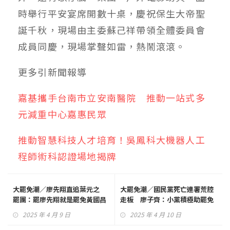
時舉行平安宴席開數十桌，慶祝保生大帝聖
誕千秋，現場由主委蘇己祥帶領全體委員會
成員同慶，現場掌聲如雷，熱鬧滾滾。
更多
引新聞
報導
嘉基攜手台南市立安南醫院 推動一站式多
元減重中心嘉惠民眾
推動智慧科技人才培育！吳鳳科大機器人工
程師術科認證場地揭牌
大罷免潮／廖先翔直追葉元之
大罷免潮／國民黨死亡連署荒腔
罷團：罷廖先翔就是罷免黃國昌
走板 廖子齊：小黨積極助罷免
2025 年 4 月 9 日
2025 年 4 月 10 日