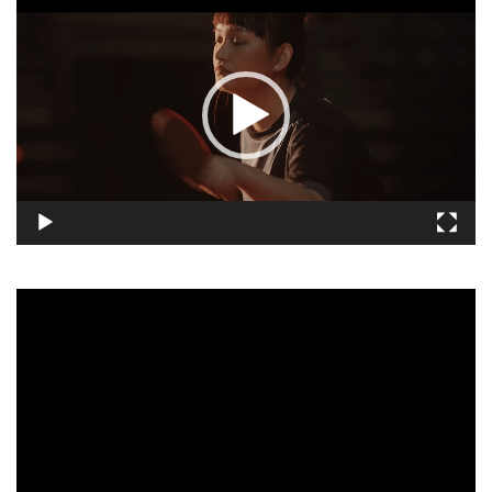
訊
播
放
器