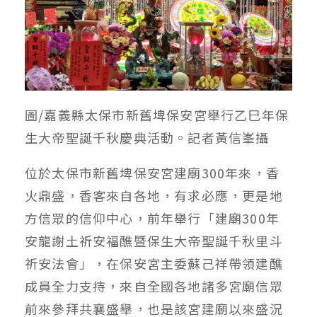
圖/嘉義縣太保市新舊埤保安宮舉行乙巳年保
生大帝聖誕千秋慶典活動。記者黃信峯攝
位於太保市新舊埤保安宮建廟300年來，香
火鼎盛，香客來自各地，有求必應，更是地
方信眾的信仰中心，前年舉行「建廟300年
安龍謝土祈安福醮暨保生大帝聖誕千秋里斗
祈安法會」，在保安宮主委蘇己祥帶領建醮
成員全力支持，來自全國各地諸多宮廟信眾
前來參拜共襄盛舉，也是該宮建廟以來盛況