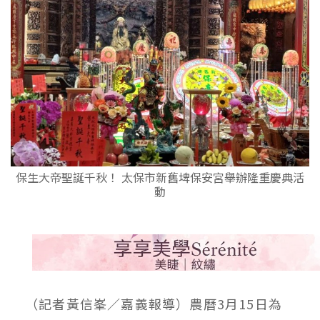
保生大帝聖誕千秋！ 太保市新舊埤保安宮舉辦隆重慶典活
動
（記者黃信峯／嘉義報導）農曆3月15日為