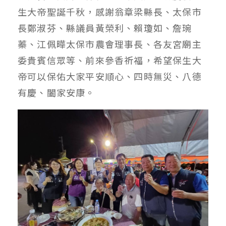
生大帝聖誕千秋，感謝翁章梁縣長、太保市
長鄭淑芬、縣議員黃榮利、賴瓊如、詹琬
蓁、江佩曄太保市農會理事長、各友宮廟主
委貴賓信眾等、前來參香祈福，希望保生大
帝可以保佑大家平安順心、四時無災、八德
有慶、闔家安康。