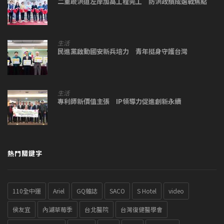
二重疏洪道左岸加高工程完工 防洪政績成選戰焦點
生活
民進黨啟動國安新兵培力 青年挺身守護台灣
生活
專利師新價值主張 IP領導力促進創新永續
熱門關鍵字
110全中運
Ariel
GQ雜誌
SACO
S Hotel
video
侯友宜
內湖草莓季
台北醫院
台灣復健醫學會