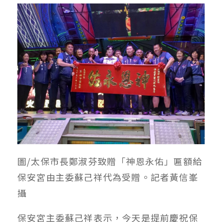
圖/太保市長鄭淑芬致贈「神恩永佑」匾額給
保安宮由主委蘇己祥代為受贈。記者黃信峯
攝
保安宮主委蘇己祥表示，今天是提前慶祝保