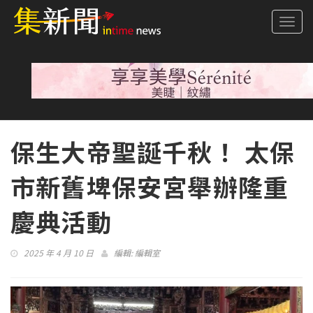
Togg
navi
保生大帝聖誕千秋！ 太保
市新舊埤保安宮舉辦隆重
慶典活動
2025 年 4 月 10 日
編輯:
編輯室