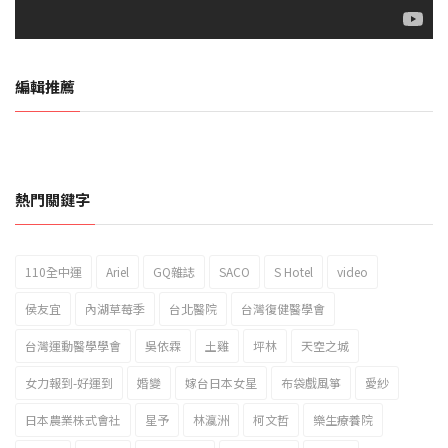
編輯推薦
熱門關鍵字
110全中運
Ariel
GQ雜誌
SACO
S Hotel
video
2023新北市北海岸國際風箏節「風在石起」霸氣回歸
侯友宜
內湖草莓季
台北醫院
台灣復健醫學會
台灣運動醫學學會
吳依霖
土雞
坪林
天空之城
女力報到-好運到
婚變
嫁台日本女星
布袋戲風箏
愛紗
日本農業株式會社
星予
林瀛洲
柯文哲
樂生療養院