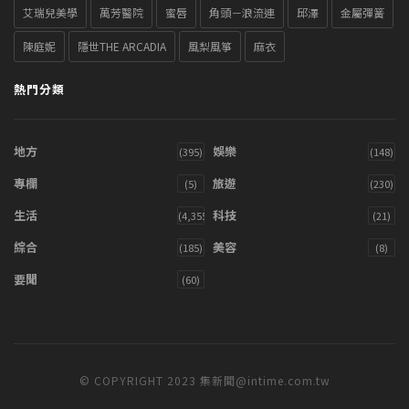
艾瑞兒美學
萬芳醫院
蜜唇
角頭－浪流連
邱澤
金屬彈簧
陳庭妮
隱世THE ARCADIA
風梨風箏
麻衣
熱門分類
地方
娛樂
(395)
(148)
專欄
旅遊
(5)
(230)
生活
科技
(4,355)
(21)
綜合
美容
(185)
(8)
要聞
(60)
© COPYRIGHT 2023 集新聞@intime.com.tw