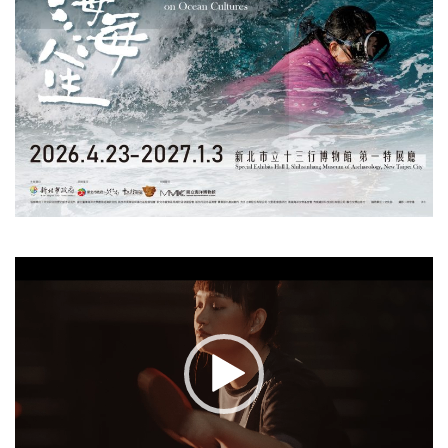
視
訊
播
放
器