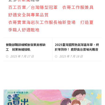
百工百業／台灣隱型冠軍 衣哥工作服兼具
舒適安全與專業品質
衣哥實業海岩灰工作服長袖新登場 打造夏
季職人舒適戰袍
勞動部職訓緩解旅宿業房務缺
2025臺灣國際熱氣球嘉年華，終
工 就業無縫接軌
於等到你！ 鹿野高台首場光雕音
樂會，動力火車壓軸登場～掀起
2025 年 7 月 17 日
2025 年 7 月 18 日
熱潮