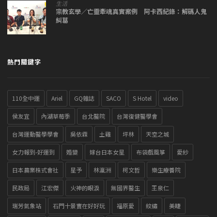
生活
宗教玄學／亡靈牽魂真實案例 阿卡西紀錄：解碼人鬼
糾葛
熱門關鍵字
110全中運
Ariel
GQ雜誌
SACO
S Hotel
video
侯友宜
內湖草莓季
台北醫院
台灣復健醫學會
台灣運動醫學學會
吳依霖
土雞
坪林
天空之城
女力報到-好運到
婚變
嫁台日本女星
布袋戲風箏
愛紗
日本農業株式會社
星予
林瀛洲
柯文哲
樂生療養院
民政局
江宏傑
火神的眼淚
無國界醫生
王泉仁
瑞芳氣象站
石門十景實在好好玩
福原愛
紋繡
美睫