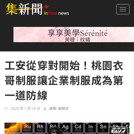
Togg
navi
工安從穿對開始！桃園衣
哥制服讓企業制服成為第
一道防線
2025 年 7 月 18 日
編輯:
編輯室