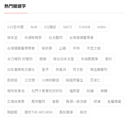
熱門關鍵字
110全中運
Ariel
GQ雜誌
SACO
S Hotel
video
2023新北市北海岸國際風箏節「風在石起」霸氣回歸
侯友宜
內湖草莓季
台北醫院
台灣復健醫學會
台灣運動醫學學會
吳依霖
土雞
坪林
天空之城
女力報到-好運到
婚變
嫁台日本女星
布袋戲風箏
愛紗
日本農業株式會社
星予
林瀛洲
柯文哲
樂生療養院
民政局
江宏傑
火神的眼淚
無國界醫生
王泉仁
瑞芳氣象站
石門十景實在好好玩
福原愛
紋繡
美睫
艾瑞兒美學
萬芳醫院
蜜唇
角頭－浪流連
邱澤
金屬彈簧
陳庭妮
隱世THE ARCADIA
風梨風箏
麻衣