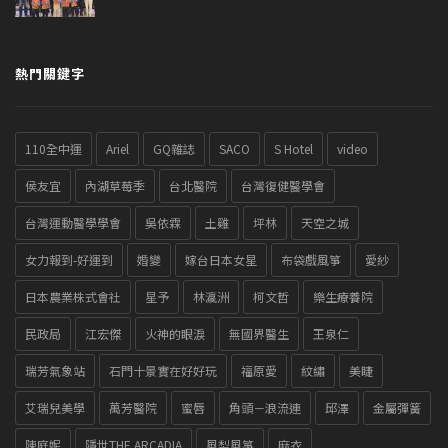
熱門關鍵字
110全中運
Ariel
GQ雜誌
SACO
S Hotel
video
侯友宜
內湖草莓季
台北醫院
台灣復健醫學會
台灣運動醫學學會
吳依霖
土雞
坪林
天空之城
女力報到-好運到
婚變
嫁台日本女星
布袋戲風箏
愛紗
日本農業株式會社
星予
林瀛洲
柯文哲
樂生療養院
民政局
江宏傑
火神的眼淚
無國界醫生
王泉仁
瑞芳氣象站
石門十景實在好好玩
福原愛
紋繡
美睫
艾瑞兒美學
萬芳醫院
蜜唇
角頭－浪流連
邱澤
金屬彈簧
陳庭妮
隱世THE ARCADIA
風梨風箏
麻衣