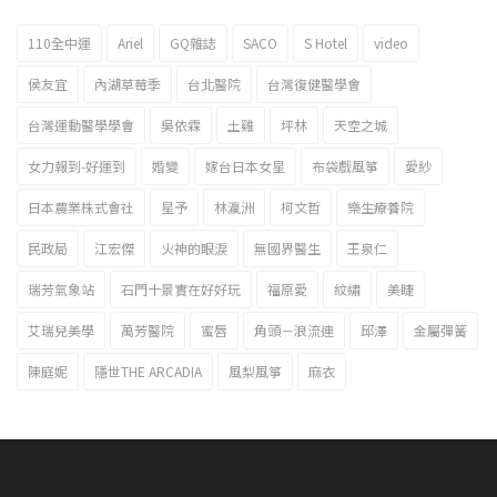
110全中運
Ariel
GQ雜誌
SACO
S Hotel
video
2023新北市北海岸國際風箏節「風在石起」霸氣回歸
侯友宜
內湖草莓季
台北醫院
台灣復健醫學會
台灣運動醫學學會
吳依霖
土雞
坪林
天空之城
女力報到-好運到
婚變
嫁台日本女星
布袋戲風箏
愛紗
日本農業株式會社
星予
林瀛洲
柯文哲
樂生療養院
民政局
江宏傑
火神的眼淚
無國界醫生
王泉仁
瑞芳氣象站
石門十景實在好好玩
福原愛
紋繡
美睫
艾瑞兒美學
萬芳醫院
蜜唇
角頭－浪流連
邱澤
金屬彈簧
陳庭妮
隱世THE ARCADIA
風梨風箏
麻衣