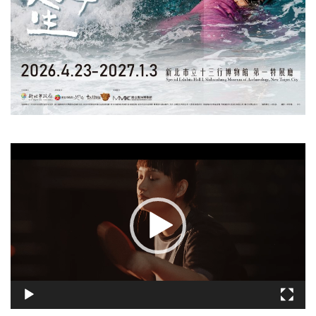
視
訊
播
放
器