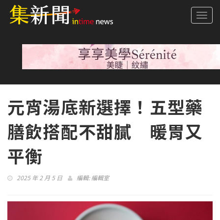
Togg
navi
元宵湯底新選擇！五型藥
膳飲搭配不甜膩 暖胃又
平衡
2025 年 2 月 5 日
編輯:
編輯室