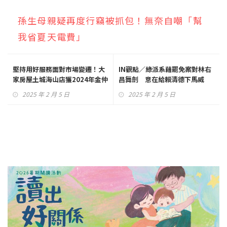
孫生母親疑再度行竊被抓包！無奈自嘲「幫
我省夏天電費」
堅持用好服務面對市場變遷！大
IN觀點／綠派系藉罷免案對林右
家房屋土城海山店獲2024年金仲
昌舞劍 意在給賴清德下馬威
獎
2025 年 2 月 5 日
2025 年 2 月 5 日