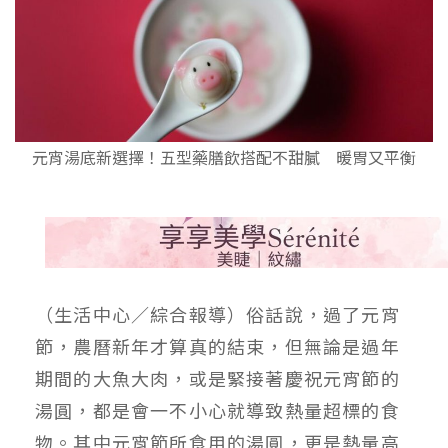
元宵湯底新選擇！五型藥膳飲搭配不甜膩 暖胃又平衡
（生活中心／綜合報導）俗話說，過了元宵
節，農曆新年才算真的結束，但無論是過年
期間的大魚大肉，或是緊接著慶祝元宵節的
湯圓，都是會一不小心就導致熱量超標的食
物。其中元宵節所食用的湯圓，更是熱量高