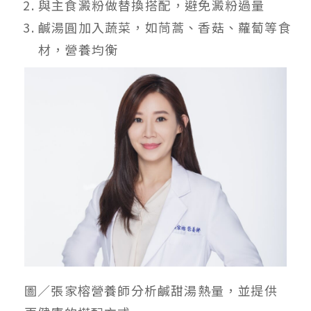
與主食澱粉做替換搭配，避免澱粉過量
鹹湯圓加入蔬菜，如茼蒿、香菇、蘿蔔等食
材，營養均衡
圖／張家榕營養師分析鹹甜湯熱量，並提供