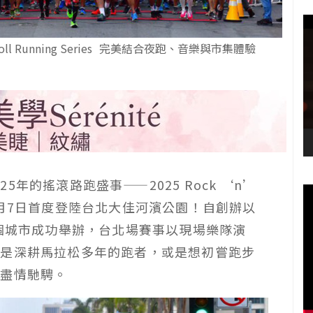
l Running Series 完美結合夜跑、音樂與市集體驗
過
25
年的搖滾路跑盛事
——2025 Rock ‘n’
月
7
日首度登陸台北大佳河濱公園！自創辦以
個城市成功舉辦，台北場賽事以現場樂隊演
論是深耕馬拉松多年的跑者，或是想初嘗跑步
中盡情馳騁。