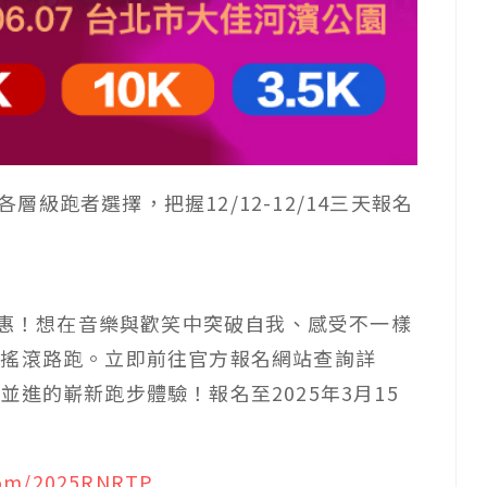
各層級跑者選擇，把握12/12-12/14三天報名
惠！想在音樂與歡笑中突破自我、感受不一樣
的搖滾路跑。立即前往官方報名網站查詢詳
步並進的嶄新跑步體驗！報名至
2025
年
3
月
15
com/2025RNRTP