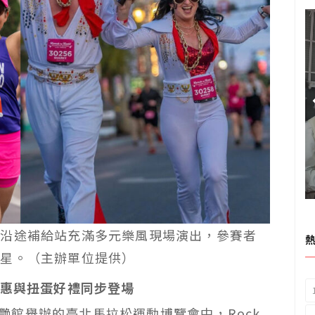
，沿途補給站充滿多元樂風現場演出，參賽者
巨星。（主辦單位提供）
惠與扭蛋好禮同步登場
艷館舉辦的臺北馬拉松運動博覽會中，
Rock