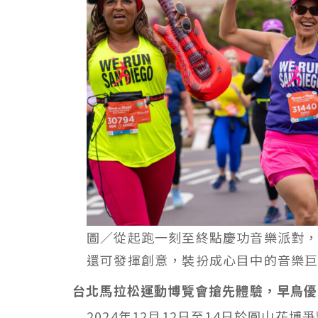
圖／從起跑一刻至終點慶功音樂派對
還可發揮創意，裝扮成心目中的音樂
台北馬拉松運動博覽會搶先體驗，早鳥優
2024
年
12
月
12
日至
14
日於圓山花博爭