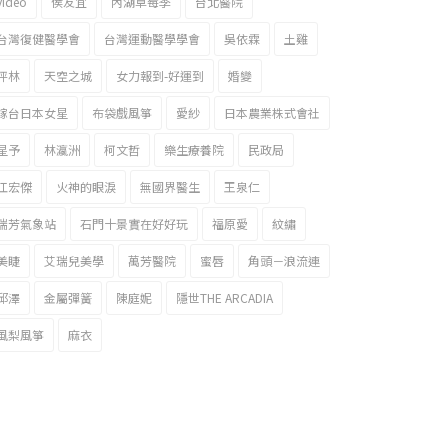
video
侯友宜
內湖草莓季
台北醫院
台灣復健醫學會
台灣運動醫學學會
吳依霖
土雞
坪林
天空之城
女力報到-好運到
婚變
嫁台日本女星
布袋戲風箏
愛紗
日本農業株式會社
星予
林瀛洲
柯文哲
樂生療養院
民政局
江宏傑
火神的眼淚
無國界醫生
王泉仁
瑞芳氣象站
石門十景實在好好玩
福原愛
紋繡
美睫
艾瑞兒美學
萬芳醫院
蜜唇
角頭－浪流連
邱澤
金屬彈簧
陳庭妮
隱世THE ARCADIA
風梨風箏
麻衣