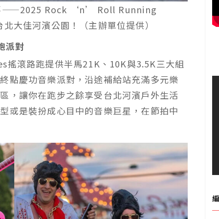
5 Rock ‘n’ Roll Running
度登陸台北大佳河濱公園！（主辦單位提供）
跑派對
es
搖滾路跑提供半馬
21K
、
10K
與
3.5K
三大組
至終點慶功音樂派對，沿途補給站充滿多元樂
餐區，讓你在跑步之餘享受台北河濱戶外生活
造型或是裝扮成心目中的音樂巨星，在節拍中