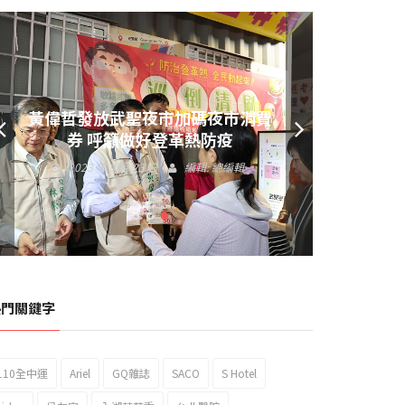
黃偉哲發放武聖夜市加碼夜市消費
券 呼籲做好登革熱防疫
2023 年 9 月 23 日
編輯:
總編輯
熱門關鍵字
110全中運
Ariel
GQ雜誌
SACO
S Hotel