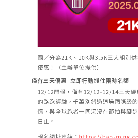
圖／分為21K、10K與3.5K三大組別供
優惠！（主辦單位提供）
僅有三天優惠
立即行動抓住限時名額
12/12
開報，僅有
12/12-12/14
三天優
的路跑經驗，千萬別錯過這場國際級
情，與全球跑者一同沉浸在節拍與腳
日止。
報名網址連結：
https://bao-ming.