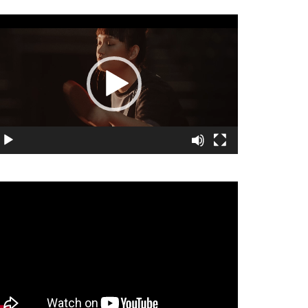
視
訊
播
放
器