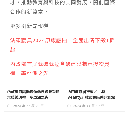
才，推動教育與科技的共同發展，開創國際
合作的新篇章。
更多
引新聞
報導
法頌寢具2024原廠廠拍 全面出清下殺1折
起
內政部首屆低碳低蘊含碳建築標示授證典
禮 率亞洲之先
內政部首屆低碳低蘊含碳建築標
西門町霧眉推薦／「JS
示授證典禮 率亞洲之先
Beauty」韓式免麻藥無創霧
眉 零修復期超自然
2024 年 11 月 29 日
2024 年 11 月 30 日