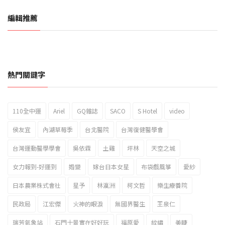
編輯推薦
熱門關鍵字
110全中運
Ariel
GQ雜誌
SACO
S Hotel
video
2023新北市北海岸國際風箏節「風在石起」霸氣回歸
侯友宜
內湖草莓季
台北醫院
台灣復健醫學會
台灣運動醫學學會
吳依霖
土雞
坪林
天空之城
女力報到-好運到
婚變
嫁台日本女星
布袋戲風箏
愛紗
日本農業株式會社
星予
林瀛洲
柯文哲
樂生療養院
民政局
江宏傑
火神的眼淚
無國界醫生
王泉仁
瑞芳氣象站
石門十景實在好好玩
福原愛
紋繡
美睫