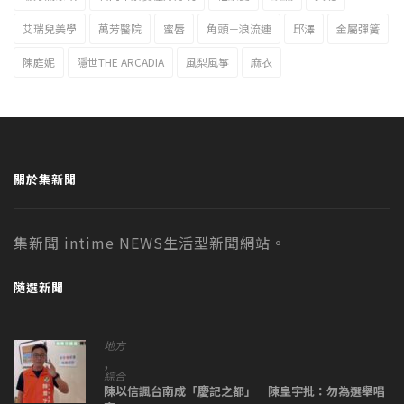
艾瑞兒美學
萬芳醫院
蜜唇
角頭－浪流連
邱澤
金屬彈簧
陳庭妮
隱世THE ARCADIA
風梨風箏
麻衣
關於集新聞
集新聞 intime NEWS生活型新聞網站。
隨選新聞
地方
,
綜合
陳以信諷台南成「慶記之都」 陳皇宇批：勿為選舉唱