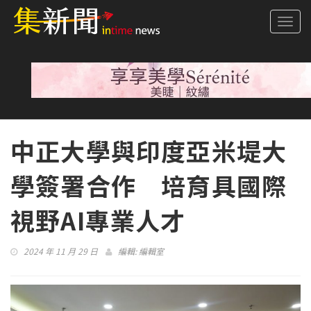
Togg
navi
中正大學與印度亞米堤大
學簽署合作 培育具國際
視野AI專業人才
2024 年 11 月 29 日
編輯:
編輯室