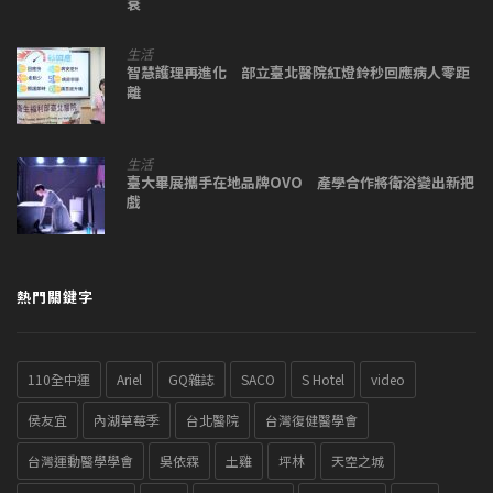
衰
生活
智慧護理再進化 部立臺北醫院紅燈鈴秒回應病人零距
離
生活
臺大畢展攜手在地品牌OVO 產學合作將衛浴變出新把
戲
熱門關鍵字
110全中運
Ariel
GQ雜誌
SACO
S Hotel
video
侯友宜
內湖草莓季
台北醫院
台灣復健醫學會
台灣運動醫學學會
吳依霖
土雞
坪林
天空之城