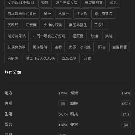
女力報到-好運到
婚變
嫁台日本女星
布袋戲風箏
愛紗
日本農業株式會社
星予
林瀛洲
柯文哲
樂生療養院
民政局
江宏傑
火神的眼淚
無國界醫生
王泉仁
瑞芳氣象站
石門十景實在好好玩
福原愛
紋繡
美睫
艾瑞兒美學
萬芳醫院
蜜唇
角頭－浪流連
邱澤
金屬彈簧
陳庭妮
隱世THE ARCADIA
風梨風箏
麻衣
熱門分類
地方
娛樂
(396)
(149)
專欄
旅遊
(5)
(231)
生活
科技
(4,357)
(21)
綜合
美容
(185)
(8)
要聞
(60)