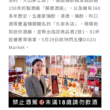
150年的製酒廠「藤居酒造」，以及擁有160
多年歷史，生產麥燒酎、清酒、燒酎、利口
酒等豐富種類聞名的「久家本店」，現場宛
如迷你酒展，並祭出指定商品買2送1、81折
起優惠等吸客，5月29日前快閃五樓DOZO
Market。