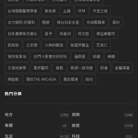
台灣運動醫學學會
吳依霖
土雞
坪林
天空之城
女力報到-好運到
婚變
嫁台日本女星
布袋戲風箏
愛紗
日本農業株式會社
星予
林瀛洲
柯文哲
樂生療養院
民政局
江宏傑
火神的眼淚
無國界醫生
王泉仁
瑞芳氣象站
石門十景實在好好玩
福原愛
紋繡
美睫
艾瑞兒美學
萬芳醫院
蜜唇
角頭－浪流連
邱澤
金屬彈簧
陳庭妮
隱世THE ARCADIA
風梨風箏
麻衣
熱門分類
地方
娛樂
(395)
(148)
專欄
旅遊
(5)
(230)
生活
科技
(4,355)
(21)