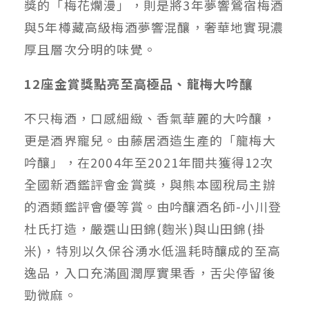
獎的「梅花爛漫」，則是將3年夢響鶯宿梅酒
與5年樽藏高級梅酒夢響混釀，奢華地實現濃
厚且層次分明的味覺。
12座金賞獎點亮至高極品、龍梅大吟釀
不只梅酒，口感細緻、香氣華麗的大吟釀，
更是酒界寵兒。由藤居酒造生產的「龍梅大
吟釀」，在2004年至2021年間共獲得12次
全國新酒鑑評會金賞獎，與熊本國稅局主辦
的酒類鑑評會優等賞。由吟釀酒名師-小川登
杜氏打造，嚴選山田錦(麴米)與山田錦(掛
米)，特別以久保谷湧水低溫耗時釀成的至高
逸品，入口充滿圓潤厚實果香，舌尖停留後
勁微麻。