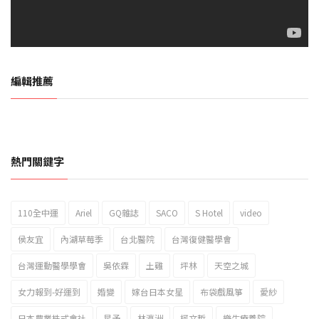
編輯推薦
熱門關鍵字
110全中運
Ariel
GQ雜誌
SACO
S Hotel
video
2023新北市北海岸國際風箏節「風在石起」霸氣回歸
侯友宜
內湖草莓季
台北醫院
台灣復健醫學會
台灣運動醫學學會
吳依霖
土雞
坪林
天空之城
女力報到-好運到
婚變
嫁台日本女星
布袋戲風箏
愛紗
日本農業株式會社
星予
林瀛洲
柯文哲
樂生療養院