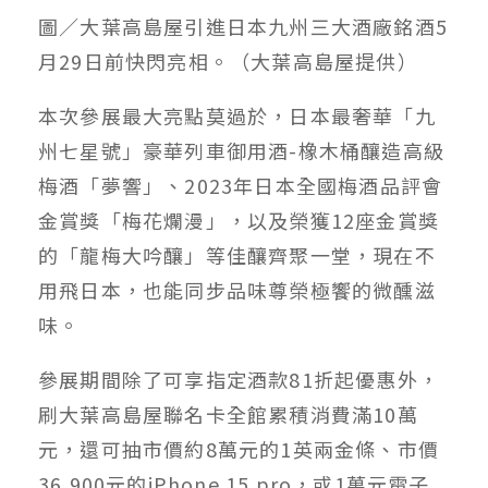
圖／大葉高島屋引進日本九州三大酒廠銘酒5
月29日前快閃亮相。（大葉高島屋提供）
本次參展最大亮點莫過於，日本最奢華「九
州七星號」豪華列車御用酒-橡木桶釀造高級
梅酒「夢響」、2023年日本全國梅酒品評會
金賞獎「梅花爛漫」，以及榮獲12座金賞獎
的「龍梅大吟釀」等佳釀齊聚一堂，現在不
用飛日本，也能同步品味尊榮極饗的微醺滋
味。
參展期間除了可享指定酒款81折起優惠外，
刷大葉高島屋聯名卡全館累積消費滿10萬
元，還可抽市價約8萬元的1英兩金條、市價
36,900元的iPhone 15 pro，或1萬元電子