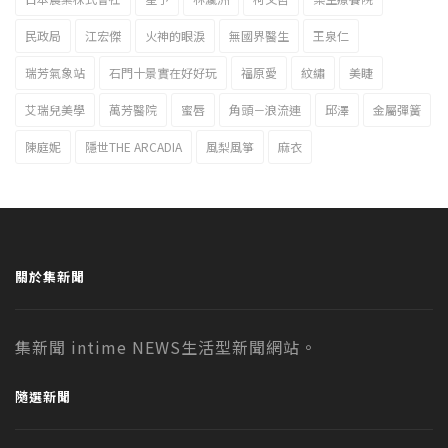
民政局
江宏傑
火神的眼淚
無國界醫生
王泉仁
瑞芳氣象站
石門十景實在好好玩
福原愛
紋繡
美睫
艾瑞兒美學
萬芳醫院
蜜唇
角頭－浪流連
邱澤
金屬彈簧
陳庭妮
隱世THE ARCADIA
風梨風箏
麻衣
關於集新聞
集新聞 intime NEWS生活型新聞網站。
隨選新聞