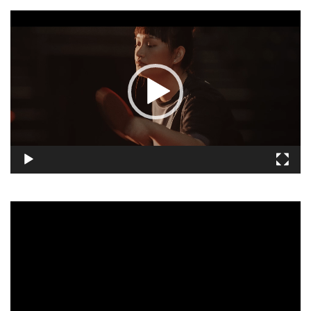
視
訊
播
放
器