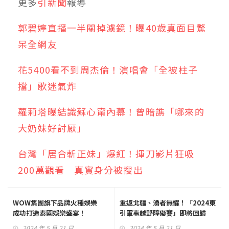
更多
引新聞
報導
郭碧婷直播一半關掉濾鏡！曝40歲真面目驚
呆全網友
花5400看不到周杰倫！演唱會「全被柱子
擋」歌迷氣炸
蘿莉塔曝結識蘇心甯內幕！曾暗譙「哪來的
大奶妹好討厭」
台灣「居合斬正妹」爆紅！揮刀影片狂吸
200萬觀看 真實身分被搜出
WOW集團旗下品牌火種娛樂
重返北疆、湧者無懼！「2024東
成功打造泰國娛樂盛宴！
引軍事越野障礙賽」即將回歸
2024 年 5 月 21 日
2024 年 5 月 21 日