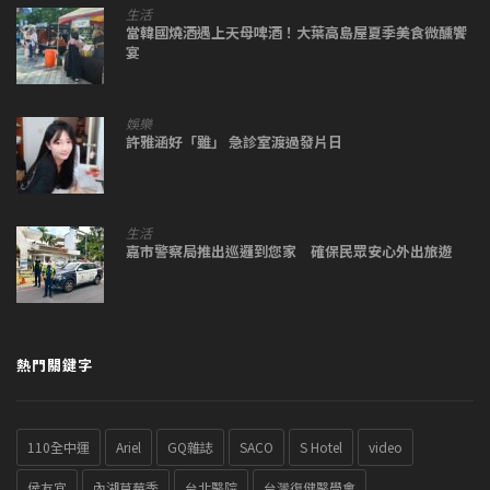
生活
當韓國燒酒遇上天母啤酒！大葉高島屋夏季美食微醺饗
宴
娛樂
許雅涵好「雖」 急診室渡過發片日
生活
嘉市警察局推出巡邏到您家 確保民眾安心外出旅遊
熱門關鍵字
110全中運
Ariel
GQ雜誌
SACO
S Hotel
video
侯友宜
內湖草莓季
台北醫院
台灣復健醫學會