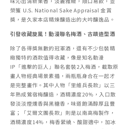
味沁出清新果香，淡麗雅緻，順口易飲，並
榮獲 U.S. National Sake Appraisal 金賞
獎，是久家本店精煉釀造出的大吟釀逸品。
引發收藏旋風！動漫聯名梅酒、古蹟造型酒
除了各得獎無數的冠軍酒，還有不少包裝精
緻獨特的酒款值得收藏，像是知名動漫
IP「進擊的巨人」聯名套裝2入梅酒，截取原
畫人物經典場景素描，兩瓶瓶身合在一起才
是完整畫作。其中人物「里維兵長款」以三
年熟成鶯宿梅釀造，酒精濃度20%，入口散
發淡淡煙燻香與黑糖香，味道飽滿醇厚且豐
富；「艾爾文團長款」則是以南高梅製作，
酒精濃度14%，梅香縈繞、酸甜適中，加冰