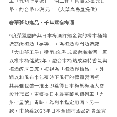
車「九州七星號」一泊二食，售價65萬元日
幣，約台幣13萬元。（大葉高島屋提供）
奢華夢幻逸品、千年鶯宿梅酒
9度榮獲國際與日本梅酒評鑑金賞的橡木桶釀
造高級梅酒「夢響」，為梅酒專門酒造廠
「大山夢工房」選用3年熟成鶯宿梅梅酒，再
以橡木桶儲藏2年，融合木桶熟成獨特香氣與
梅酒醇厚口感，被視為「梅酒界精品」。外
觀以和風布巾包覆時下風行的德國製酒瓶，
其典雅包裝一推出即獲得日本梅祭梅酒大會
設計冠軍，更獲得日本最豪華臥鋪列車「九
州七星號」青睞，為列車指定用酒。另一
款，甫榮獲2023年日本全國梅酒品評會金賞