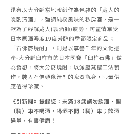
還有以大分縣當地報紙作為包裝的「蔵人的
晚酌清酒」，強調純樸風味的私房酒，是一
款為了紓解蔵人(製酒師)疲勞，可盡情享受
日本原酒濃度19度芳醇的季節限定商品；
「石佛麥燒酎」，則是以享譽千年的文化遺
產-大分縣臼杵市的日本國寶「臼杵石佛」做
為發想，將大分麥燒酎，以減壓蒸餾工法製
作，裝入石佛頭像造型的瓷器瓶身，限量供
應值得珍藏。
《引新聞》提醒您：未滿
18
歲請勿飲酒、開
（騎）車不喝酒，喝酒不開（騎）車；飲酒
過量，有害健康！