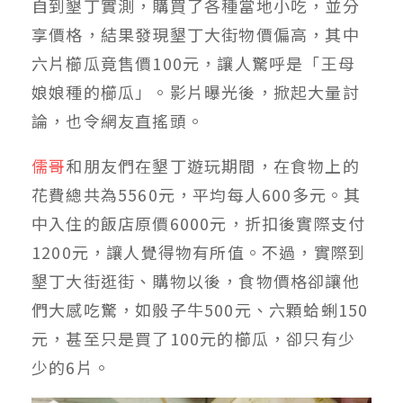
自到墾丁實測，購買了各種當地小吃，並分
享價格，結果發現墾丁大街物價偏高，其中
六片櫛瓜竟售價100元，讓人驚呼是「王母
娘娘種的櫛瓜」。影片曝光後，掀起大量討
論，也令網友直搖頭。
儒哥
和朋友們在墾丁遊玩期間，在食物上的
花費總共為5560元，平均每人600多元。其
中入住的飯店原價6000元，折扣後實際支付
1200元，讓人覺得物有所值。不過，實際到
墾丁大街逛街、購物以後，食物價格卻讓他
們大感吃驚，如骰子牛500元、六顆蛤蜊150
元，甚至只是買了100元的櫛瓜，卻只有少
少的6片。