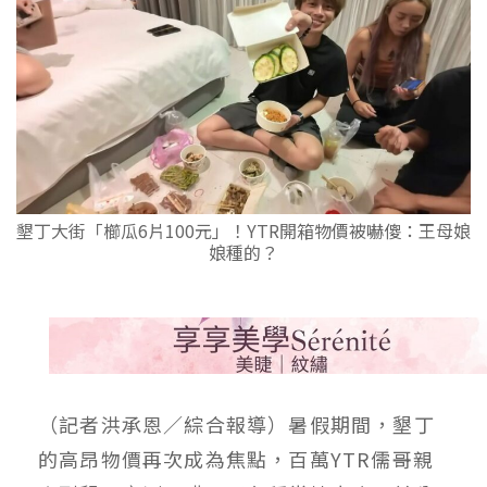
墾丁大街「櫛瓜6片100元」！YTR開箱物價被嚇傻：王母娘
娘種的？
（記者洪承恩／綜合報導）暑假期間，墾丁
的高昂物價再次成為焦點，百萬YTR儒哥親