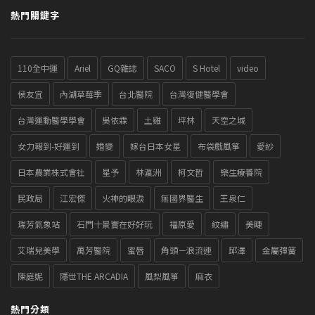
熱門關鍵字
110全中運
Ariel
GQ雜誌
SACO
S Hotel
video
侯友宜
內湖草莓季
台北醫院
台灣復健醫學會
台灣運動醫學學會
吳依霖
土雞
坪林
天空之城
女力報到-好運到
婚變
嫁台日本女星
布袋戲風箏
愛紗
日本農業株式會社
星予
林瀛洲
柯文哲
樂生療養院
民政局
江宏傑
火神的眼淚
無國界醫生
王泉仁
瑞芳氣象站
石門十景實在好好玩
福原愛
紋繡
美睫
艾瑞兒美學
萬芳醫院
蜜唇
角頭－浪流連
邱澤
金屬彈簧
陳庭妮
隱世THE ARCADIA
風梨風箏
麻衣
熱門分類