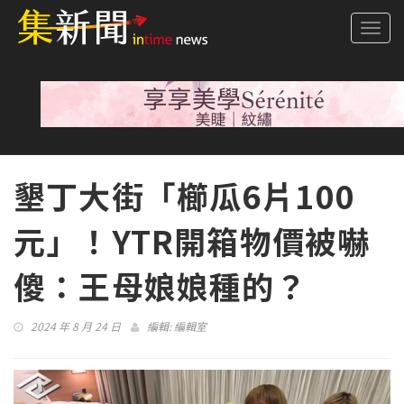
Togg
navi
墾丁大街「櫛瓜6片100
元」！YTR開箱物價被嚇
傻：王母娘娘種的？
2024 年 8 月 24 日
編輯:
編輯室