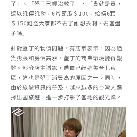
了」、「墾丁已經沒救了」、「貴就是貴，
還以訛傳訛勒，6片節瓜＄100，蛤蠣6顆
＄150難怪大家都不去了誰想去啊，去當盤
子嗎」
針對墾丁的物價問題，有店家表示，因為通
貨膨脹和房價高漲，墾丁的商業環境變得艱
難。部分店主透露，房價已經媲美台北東
區，這也是墾丁消費高的原因之一。同時，
由於旅遊資訊的普及，越來越多的台灣人選
擇出國旅遊，進一步打擊了當地的觀光業。