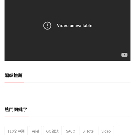
編輯推薦
熱門關鍵字
110全中運
Ariel
GQ雜誌
SACO
S Hotel
video
2023新北市北海岸國際風箏節「風在石起」霸氣回歸