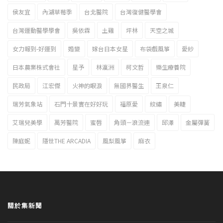
侯友宜
內湖草莓季
台北醫院
台灣復健醫學會
台灣運動醫學學會
吳依霖
土雞
坪林
天空之城
女力報到-好運到
婚變
嫁台日本女星
布袋戲風箏
愛紗
日本農業株式會社
星予
林瀛洲
柯文哲
樂生療養院
民政局
江宏傑
火神的眼淚
無國界醫生
王泉仁
瑞芳氣象站
石門十景實在好好玩
福原愛
紋繡
美睫
艾瑞兒美學
萬芳醫院
蜜唇
角頭－浪流連
邱澤
金屬彈簧
陳庭妮
隱世THE ARCADIA
風梨風箏
麻衣
關於集新聞