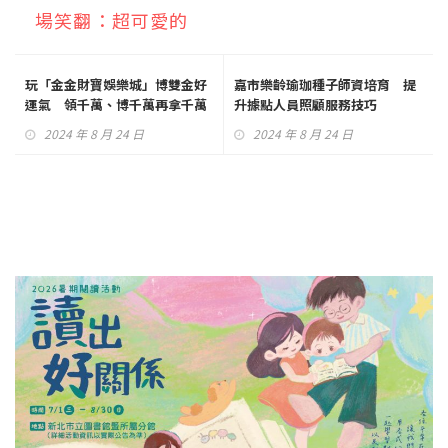
場笑翻：超可愛的
玩「金金財寶娛樂城」博雙金好
嘉市樂齡瑜珈種子師資培育 提
運氣 領千萬、博千萬再拿千萬
升據點人員照顧服務技巧
寶幣！
2024 年 8 月 24 日
2024 年 8 月 24 日