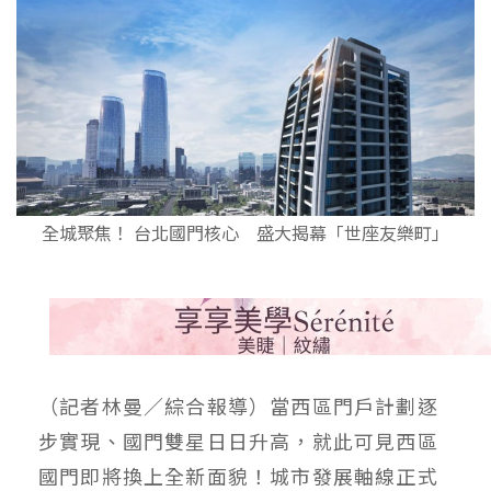
全城聚焦！ 台北國門核心 盛大揭幕「世座友樂町」
（記者林曼／綜合報導）當西區門戶計劃逐
步實現、國門雙星日日升高，就此可見西區
國門即將換上全新面貌！城市發展軸線正式