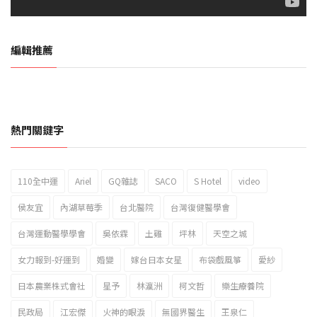
編輯推薦
熱門關鍵字
110全中運
Ariel
GQ雜誌
SACO
S Hotel
video
2023新北市北海岸國際風箏節「風在石起」霸氣回歸
侯友宜
內湖草莓季
台北醫院
台灣復健醫學會
台灣運動醫學學會
吳依霖
土雞
坪林
天空之城
女力報到-好運到
婚變
嫁台日本女星
布袋戲風箏
愛紗
日本農業株式會社
星予
林瀛洲
柯文哲
樂生療養院
民政局
江宏傑
火神的眼淚
無國界醫生
王泉仁