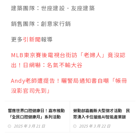
建築團隊：世座建設．友座建築
銷售團隊：創意家行銷
更多
引新聞
報導
MLB東京賽後電視台街訪「老婦人」竟沒認
出！日網嚇：名氣不輸大谷
Andy老師遭提告！曬警局通知書自嘲「帳冊
沒影官司先到」
響應世界口腔健康日！嘉市推動
勞動部嘉義縣大型徵才活動 民
「全民口腔健康月」系列活動
眾湧入卡位搶進AI智能產業鏈
2025 年 3 月 21 日
2025 年 3 月 22 日