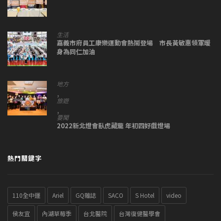
生活
嘉義市府員工康樂運動會熱鬧登場 市長黃敏惠領軍暖
身為同仁加油
地方
,
旅遊
,
要聞
2022新北燈會臥虎藏龍 年初四好戲燈場
熱門關鍵字
110全中運
Ariel
GQ雜誌
SACO
S Hotel
video
侯友宜
內湖草莓季
台北醫院
台灣復健醫學會