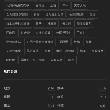
台灣運動醫學學會
吳依霖
土雞
坪林
天空之城
女力報到-好運到
婚變
嫁台日本女星
布袋戲風箏
愛紗
日本農業株式會社
星予
林瀛洲
柯文哲
樂生療養院
民政局
江宏傑
火神的眼淚
無國界醫生
王泉仁
瑞芳氣象站
石門十景實在好好玩
福原愛
紋繡
美睫
艾瑞兒美學
萬芳醫院
蜜唇
角頭－浪流連
邱澤
金屬彈簧
陳庭妮
隱世THE ARCADIA
風梨風箏
麻衣
熱門分類
地方
娛樂
(396)
(149)
專欄
旅遊
(5)
(231)
生活
科技
(4,357)
(21)