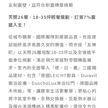
友制震壁，且符合耐震標章規範
天際26層．18-35坪輕奢規劃．訂簽7%震
撼入主！
從城市願景、國際團隊到建築品質，世座建
設始終追求長居久安的價值，而世座「友樂
町」以天際26層搭配18-35坪以及全坡道平
面車位規劃，滿足現代家庭對空間機能需
求。室內則全面導入「德、日、義」三國精
品建材，包含「德國LEICHT廚具、Duravit
衛浴設備、DuschoLux淋浴拉門、德國品牌
木地板」等，讓居家生活更奢華；更貼心的
將冷氣室外機、全熱交換器、瓦斯熱水器以
及陽台洗滌槽納入標準配備中，提供全方位