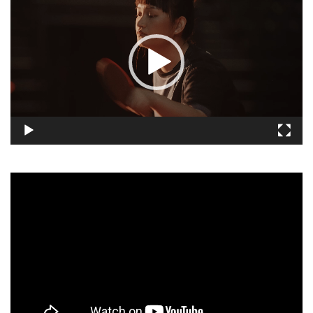
訊
播
放
器