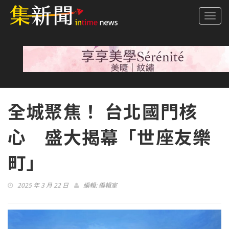
Togg
navi
全城聚焦！ 台北國門核
心 盛大揭幕「世座友樂
町」
2025 年 3 月 22 日
編輯:
編輯室