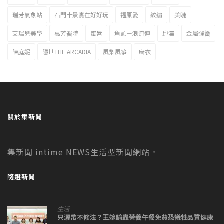
瑞芳氣象站
石門十景實在好好玩
福原愛
紋繡
美睫
艾瑞兒美學
萬芳醫院
蜜唇
角頭－浪流連
邱澤
金屬彈簧
陳庭妮
隱世THE ARCADIA
風梨風箏
麻衣
關於集新聞
集新聞 intime NEWS生活型新聞網站。
隨選新聞
生活
只灑幣不修法？王婉諭轟營養午餐免費恐犧牲品質健康