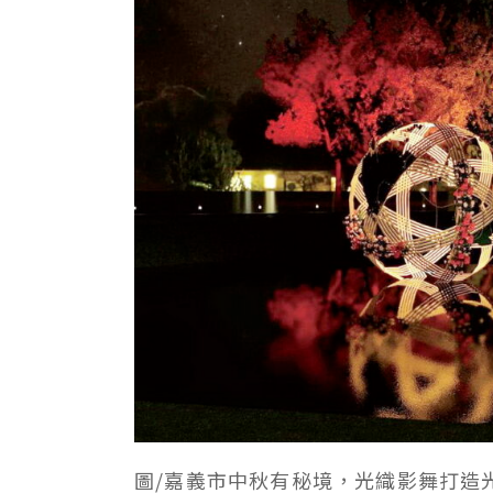
圖/嘉義市中秋有秘境，光織影舞打造