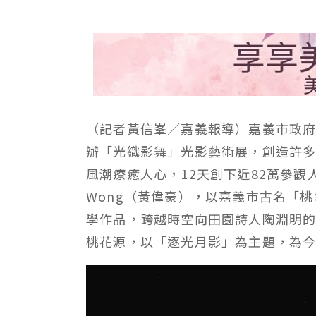
（記者黃信峯／嘉義報導）嘉義市政府用
辦「光織影舞」光影藝術展，創造許多
風潮療癒人心，12天創下近82萬參觀人
Wong（黃偉豪），以嘉義市古名「
學作品，跨越時空向田園詩人陶淵明
桃花源，以「逐光月影」為主題，為今