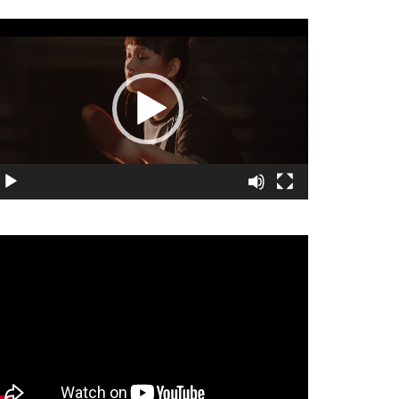
視
訊
播
放
器