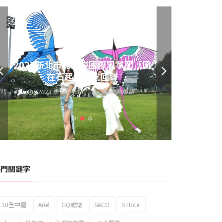
黃偉哲發放武聖夜市加碼夜市消費
券 呼籲做好登革熱防疫
2023 年 9 月 23 日
編輯:
總編輯
熱門關鍵字
110全中運
Ariel
GQ雜誌
SACO
S Hotel