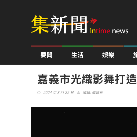
要聞
生活
娛樂
嘉義市光織影舞打造
2024 年 8 月 22 日
編輯:
編輯室