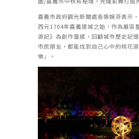
圖/嘉義市中秋有秘境，光織影舞打造
嘉義市政府觀光新聞處長張婉芬表示，
西元1704年嘉義建城之始，作為展
源記》為創作靈感，回顧城市歷史記
市民朋友，都能找到自己心中的桃花
樂」。