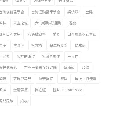
video
侯友宜
內湖草莓季
台北醫院
台灣復健醫學會
台灣運動醫學學會
吳依霖
土雞
坪林
天空之城
女力報到-好運到
婚變
嫁台日本女星
布袋戲風箏
愛紗
日本農業株式會社
星予
林瀛洲
柯文哲
樂生療養院
民政局
江宏傑
火神的眼淚
無國界醫生
王泉仁
瑞芳氣象站
石門十景實在好好玩
福原愛
紋繡
美睫
艾瑞兒美學
萬芳醫院
蜜唇
角頭－浪流連
邱澤
金屬彈簧
陳庭妮
隱世THE ARCADIA
風梨風箏
麻衣