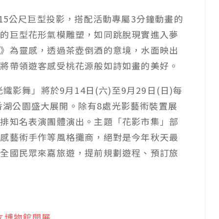
15公尺巨型投影，搭配活動專屬3分鐘動畫的
麗的巨型花形氣模雕塑，如同跳脫現實進入夢
酌》為靈感，透過茶壺倒酒的意境，水面映出
，將帶領遊客感受桃花源般如詩如畫的美好。
影舞」將於9月14日(六)至9月29日(日)每
在北香湖公園盛大展開。除有8處光影藝術裝置展
安排知名表演團體演出。主題「花影市集」部
質感藝術手作等風格攤商，絕對是今年秋天最
請全國民眾來嘉旅遊，提前規劃遊程、預訂旅
立博物館開展