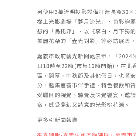
另使用3萬流明投影設備打造長寬30×
樹上光影劇場「夢月流光」、色彩絢
想的「烏托邦」、以《李白•月下獨
美麗花朵的「壺光對影」等必訪展區
嘉義市政府觀光新聞處表示，「2024光織
日18時至22時(市集16時開始)，
區，開幕、中秋節及其他假日，也將
分，邀集嘉義市伴手禮、特色餐飲和
受矚目的視覺、聽覺及味覺饗宴，邀
宿，感受夢幻又詩意的光影桃花源。
更多
引新聞
報導
來嘉呷飯-嘉義火雞肉飯特展」嘉義市