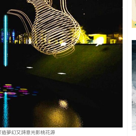
打造夢幻又詩意光影桃花源