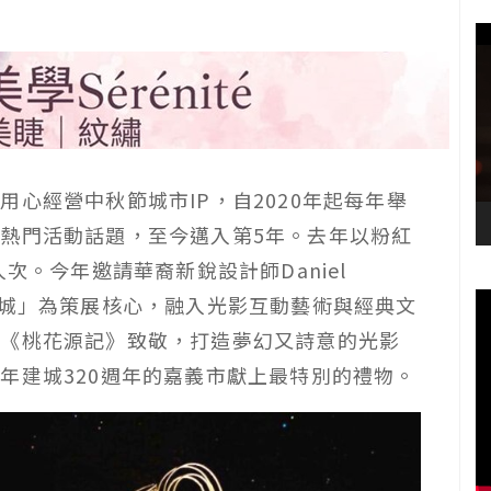
心經營中秋節城市IP，自2020年起每年舉
熱門活動話題，至今邁入第5年。去年以粉紅
次。今年邀請華裔新銳設計師Daniel
桃城」為策展核心，融入光影互動藝術與經典文
的《桃花源記》致敬，打造夢幻又詩意的光影
年建城320週年的嘉義市獻上最特別的禮物。