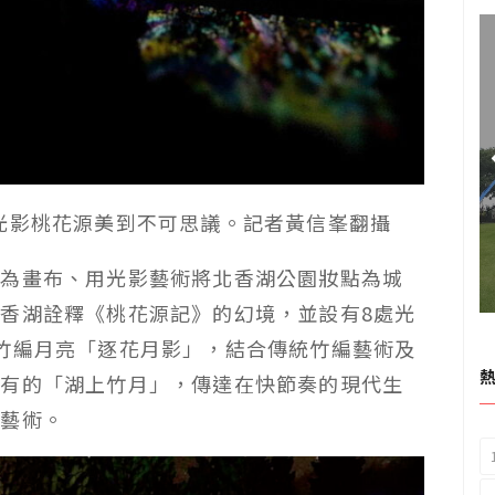
光影桃花源美到不可思議。記者黃信峯翻攝
地為畫布、用光影藝術將北香湖公園妝點為城
香湖詮釋《桃花源記》的幻境，並設有8處光
竹編月亮「逐花月影」，結合傳統竹編藝術及
僅有的「湖上竹月」，傳達在快節奏的現代生
化藝術。