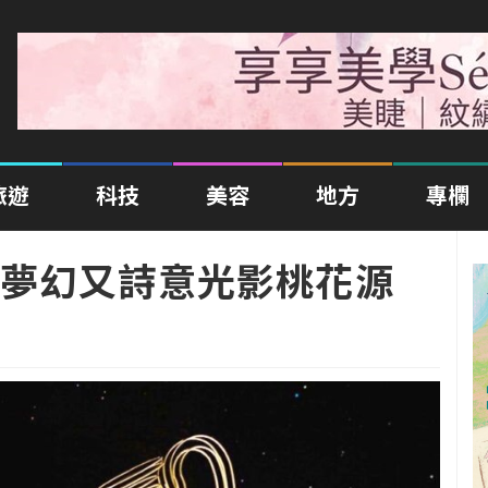
旅遊
科技
美容
地方
專欄
夢幻又詩意光影桃花源