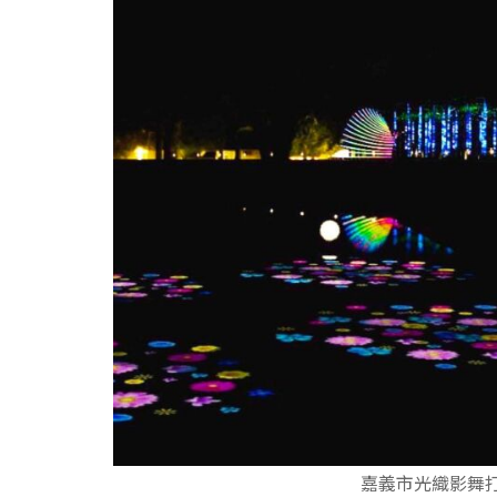
嘉義市光織影舞