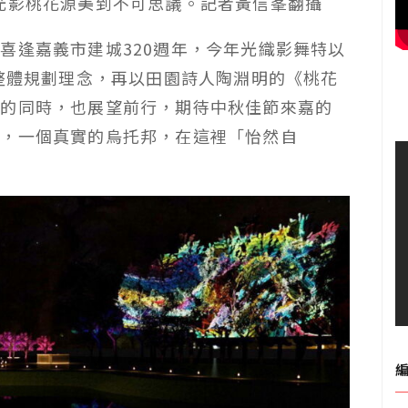
光影桃花源美到不可思議。記者黃信峯翻攝
喜逢嘉義市建城320週年，今年光織影舞特以
區整體規劃理念，再以田園詩人陶淵明的《桃花
憶的同時，也展望前行，期待中秋佳節來嘉的
源，一個真實的烏托邦，在這裡「怡然自