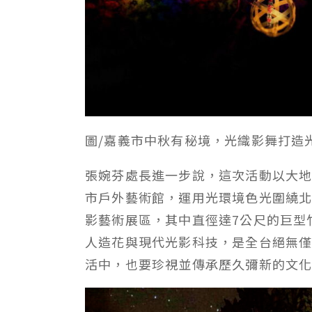
圖/嘉義市中秋有秘境，光織影舞打造
張婉芬處長進一步說，這次活動以大
市戶外藝術館，運用光環境色光圍繞北
影藝術展區，其中直徑達7公尺的巨型
人造花與現代光影科技，是全台絕無
活中，也要珍視並傳承歷久彌新的文