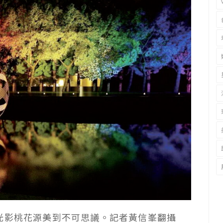
光影桃花源美到不可思議。記者黃信峯翻攝