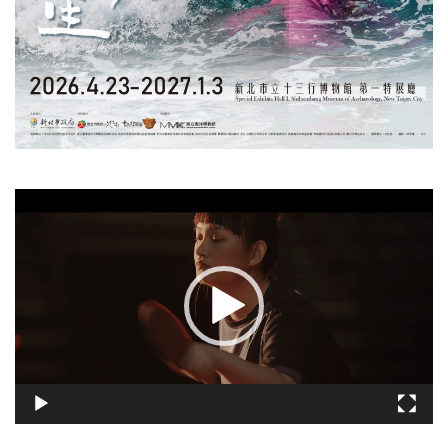
視
訊
播
放
器