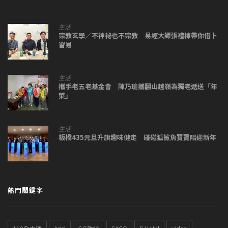
生活
宗教玄學／不神祕也不宗教 易經大師張禮棟帶你借卜
習易
生活
攜手老五老基金會 陳乃瑜攜翻山越嶺為獨老遞送「年
菜」
生活
板橋435元旦升旗趣味健走 碰碰狐鯊魚寶寶陪迎新年
熱門關鍵字