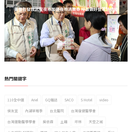
黃偉哲發放武聖夜市加碼夜市消費券 呼籲做好登革熱防疫
熱門關鍵字
110全中運
Ariel
GQ雜誌
SACO
S Hotel
video
侯友宜
內湖草莓季
台北醫院
台灣復健醫學會
台灣運動醫學學會
吳依霖
土雞
坪林
天空之城