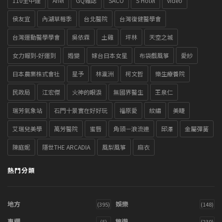
110全中運
Ariel
GQ雜誌
SACO
S Hotel
video
侯友宜
內湖草莓季
台北醫院
台灣復健醫學會
台灣運動醫學學會
吳依霖
土雞
坪林
天空之城
女力報到-好運到
婚變
嫁台日本女星
布袋戲風箏
愛紗
日本農業株式會社
星予
林瀛洲
柯文哲
樂生療養院
民政局
江宏傑
火神的眼淚
無國界醫生
王泉仁
瑞芳氣象站
石門十景實在好好玩
福原愛
紋繡
美睫
艾瑞兒美學
萬芳醫院
蜜唇
角頭－浪流連
邱澤
金屬彈簧
陳庭妮
隱世THE ARCADIA
風梨風箏
麻衣
熱門分類
地方
娛樂
(395)
(148)
專欄
旅遊
(5)
(230)