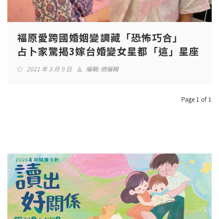
福原愛跨國婚姻變調藏「恐怖巧合」
占卜家驚揭3嫁台婚變女星都「這」星座
2021 年 3 月 9 日
編輯:
總編輯
Page 1 of 1