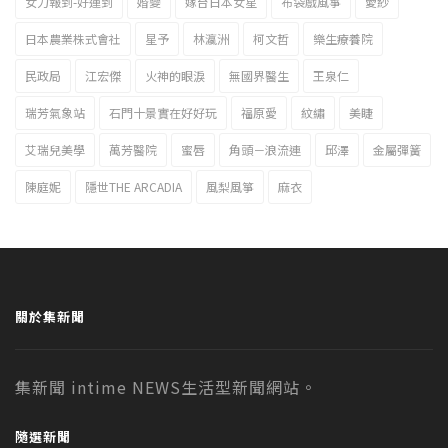
女力報到-好運到
婚變
嫁台日本女星
布袋戲風箏
愛紗
日本農業株式會社
星予
林瀛洲
柯文哲
樂生療養院
民政局
江宏傑
火神的眼淚
無國界醫生
王泉仁
瑞芳氣象站
石門十景實在好好玩
福原愛
紋繡
美睫
艾瑞兒美學
萬芳醫院
蜜唇
角頭－浪流連
邱澤
金屬彈簧
陳庭妮
隱世THE ARCADIA
風梨風箏
麻衣
關於集新聞
集新聞 intime NEWS生活型新聞網站。
隨選新聞