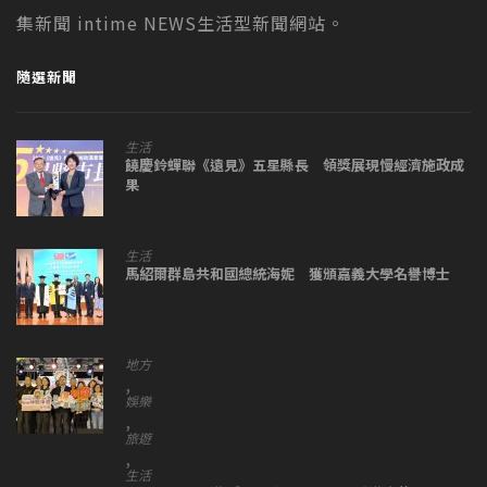
集新聞 intime NEWS生活型新聞網站。
隨選新聞
生活
饒慶鈴蟬聯《遠見》五星縣長 領獎展現慢經濟施政成
果
生活
馬紹爾群島共和國總統海妮 獲頒嘉義大學名譽博士
地方
,
娛樂
,
旅遊
,
生活