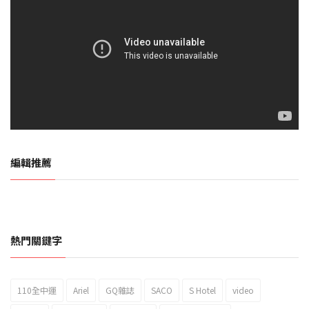
編輯推薦
熱門關鍵字
110全中運
Ariel
GQ雜誌
SACO
S Hotel
video
2023新北市北海岸國際風箏節「風在石起」霸氣回歸