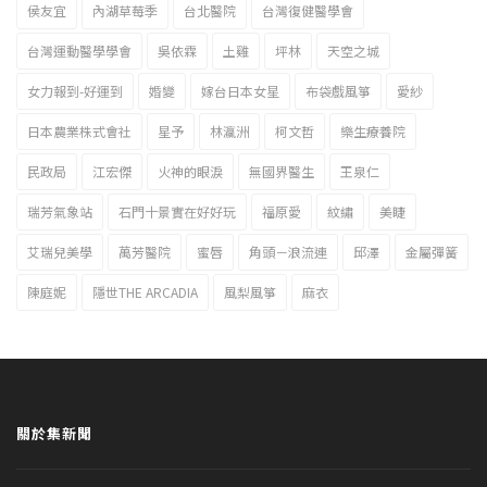
侯友宜
內湖草莓季
台北醫院
台灣復健醫學會
台灣運動醫學學會
吳依霖
土雞
坪林
天空之城
女力報到-好運到
婚變
嫁台日本女星
布袋戲風箏
愛紗
日本農業株式會社
星予
林瀛洲
柯文哲
樂生療養院
民政局
江宏傑
火神的眼淚
無國界醫生
王泉仁
瑞芳氣象站
石門十景實在好好玩
福原愛
紋繡
美睫
艾瑞兒美學
萬芳醫院
蜜唇
角頭－浪流連
邱澤
金屬彈簧
陳庭妮
隱世THE ARCADIA
風梨風箏
麻衣
關於集新聞