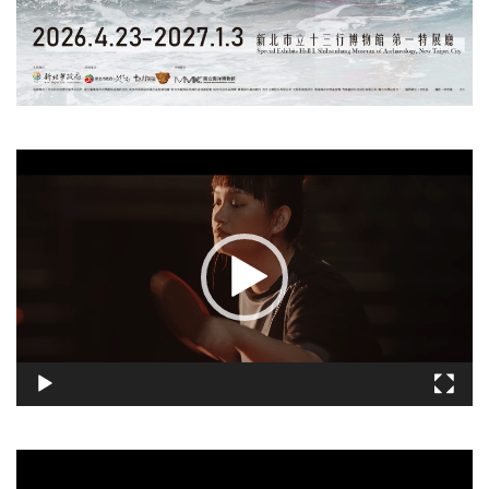
視
訊
播
放
器