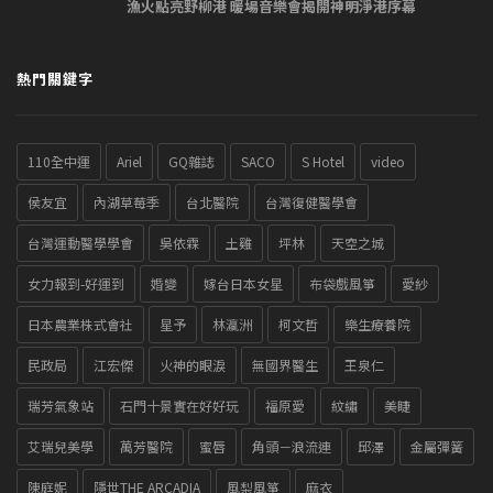
漁火點亮野柳港 暖場音樂會揭開神明淨港序幕
熱門關鍵字
110全中運
Ariel
GQ雜誌
SACO
S Hotel
video
侯友宜
內湖草莓季
台北醫院
台灣復健醫學會
台灣運動醫學學會
吳依霖
土雞
坪林
天空之城
女力報到-好運到
婚變
嫁台日本女星
布袋戲風箏
愛紗
日本農業株式會社
星予
林瀛洲
柯文哲
樂生療養院
民政局
江宏傑
火神的眼淚
無國界醫生
王泉仁
瑞芳氣象站
石門十景實在好好玩
福原愛
紋繡
美睫
艾瑞兒美學
萬芳醫院
蜜唇
角頭－浪流連
邱澤
金屬彈簧
陳庭妮
隱世THE ARCADIA
風梨風箏
麻衣