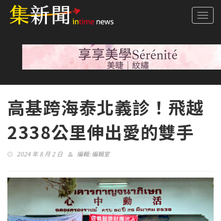
Togg
navi
高基跨海泰北義診！飛越
2338公里伸出愛的雙手
2024 年 8 月 2 日
編輯:
編輯室