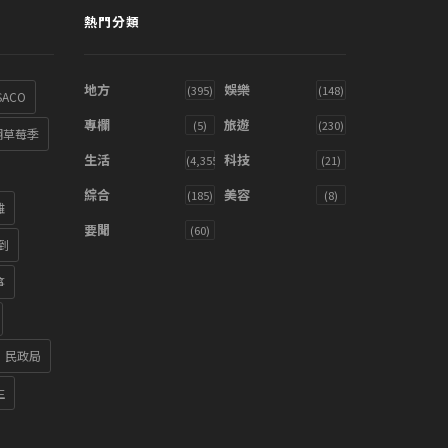
熱門分類
地方
娛樂
(395)
(148)
SACO
專欄
旅遊
(5)
(230)
湖草莓季
生活
科技
(4,355)
(21)
綜合
美容
(185)
(8)
雞
要聞
(60)
到
箏
民政局
生