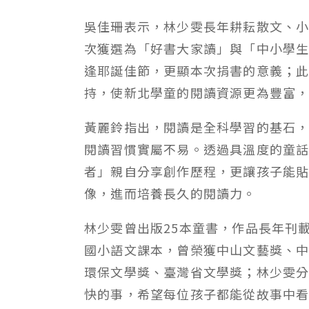
吳佳珊表示，林少雯長年耕耘散文、
次獲選為「好書大家讀」與「中小學
逢耶誕佳節，更顯本次捐書的意義；
持，使新北學童的閱讀資源更為豐富
黃麗鈴指出，閱讀是全科學習的基石
閱讀習慣實屬不易。透過具溫度的童
者」親自分享創作歷程，更讓孩子能
像，進而培養長久的閱讀力。
林少雯曾出版25本童書，作品長年刊
國小語文課本，曾榮獲中山文藝獎、
環保文學獎、臺灣省文學獎；林少雯
快的事，希望每位孩子都能從故事中