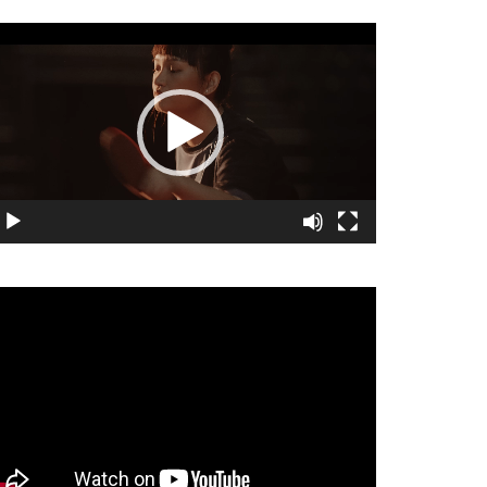
視
訊
播
放
器