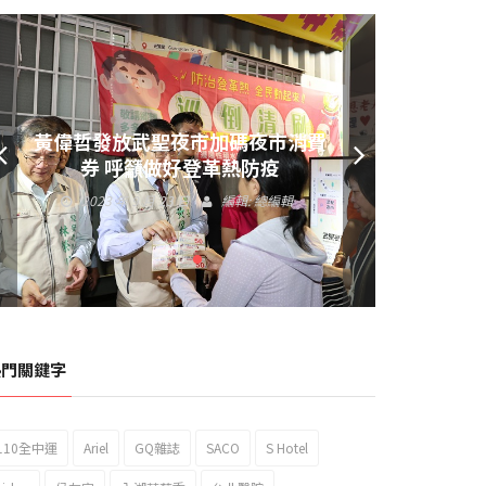
黃偉哲發放武聖夜市加碼夜市消費
券 呼籲做好登革熱防疫
2023 年 9 月 23 日
編輯:
總編輯
熱門關鍵字
110全中運
Ariel
GQ雜誌
SACO
S Hotel