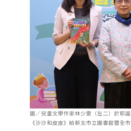
圖／兒童文學作家林少雯（左二）於耶誕
《沙沙和皮皮》給新北市立圖書館暨全市