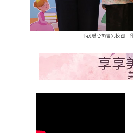
耶誕暖心捐書到校園 