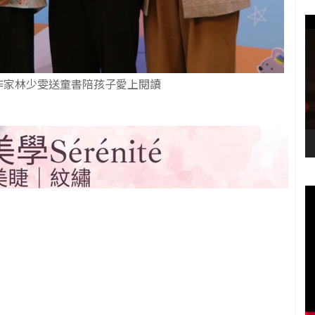
作家林少雯送童書陪孩子愛上閱讀