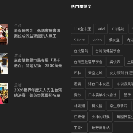
聞
熱門關鍵字
生活
110全中運
Ariel
GQ雜誌
墨香最吸金！逸鵝書屋書法
攤位成公益聖誕趴人氣王
S Hotel
video
侯友宜
內
台北醫院
台灣復健醫學會
生活
嘉市購物節市民專屬「滿千
台灣運動醫學學會
吳依霖
土
送百」開始兌換 2500萬元
回饋送完為止
坪林
天空之城
女力報到-好運
婚變
嫁台日本女星
布袋戲風
生活
2026世界年度夫人先生台灣
愛紗
日本農業株式會社
星予
總決賽 菁英齊聚優勝名單
出爐
林瀛洲
柯文哲
樂生療養院
江宏傑
火神的眼淚
無國界醫
王泉仁
瑞芳氣象站