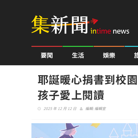
要聞
生活
娛樂
耶誕暖心捐書到校園
孩子愛上閱讀
2025 年 12 月 12 日
編輯:
編輯室