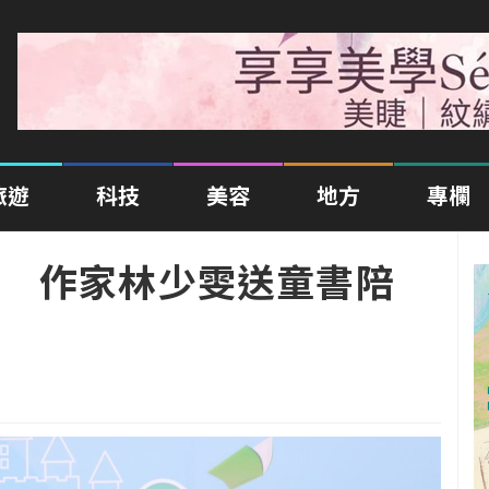
旅遊
科技
美容
地方
專欄
 作家林少雯送童書陪