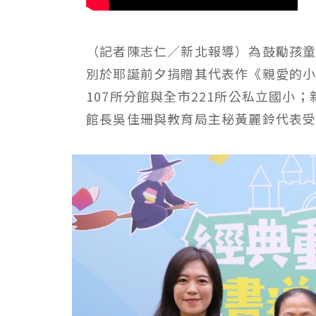
（記者陳志仁／新北報導）為鼓勵孩
別於耶誕前夕捐贈其代表作《親愛的
107所分館與全市221所公私立國小
館長吳佳珊與教育局主秘黃麗鈴代表