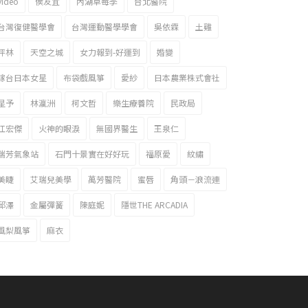
video
侯友宜
內湖草莓季
台北醫院
台灣復健醫學會
台灣運動醫學學會
吳依霖
土雞
坪林
天空之城
女力報到-好運到
婚變
嫁台日本女星
布袋戲風箏
愛紗
日本農業株式會社
星予
林瀛洲
柯文哲
樂生療養院
民政局
江宏傑
火神的眼淚
無國界醫生
王泉仁
瑞芳氣象站
石門十景實在好好玩
福原愛
紋繡
美睫
艾瑞兒美學
萬芳醫院
蜜唇
角頭－浪流連
邱澤
金屬彈簧
陳庭妮
隱世THE ARCADIA
風梨風箏
麻衣