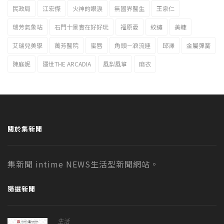
民政局
江宏傑
火神的眼淚
無國界醫生
王泉仁
瑞芳氣象站
石門十景實在好好玩
福原愛
紋繡
美睫
艾瑞兒美學
萬芳醫院
蜜唇
角頭－浪流連
邱澤
金屬彈簧
陳庭妮
隱世THE ARCADIA
風梨風箏
麻衣
關於集新聞
集新聞 intime NEWS生活型新聞網站。
隨選新聞
生活