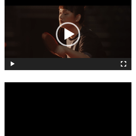
視
訊
播
放
器