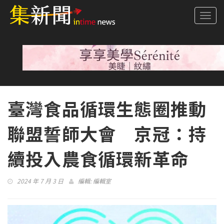
Togg
navi
臺灣食品循環生態圈推動
聯盟誓師大會 京冠：持
續投入農食循環新革命
2024 年 7 月 3 日
編輯:
編輯室