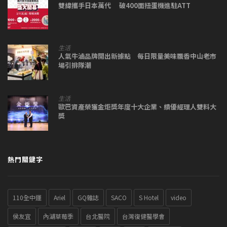
雙緯攜手日本萬代 破400面扭蛋機進駐ATT
生活
人氣牛滷品牌開出新據點 每日限量美味飄香中山老市
場引排隊潮
生活
歐巴資產榮獲金炬獎年度十大企業、績優經理人雙料大
獎
熱門關鍵字
110全中運
Ariel
GQ雜誌
SACO
S Hotel
video
侯友宜
內湖草莓季
台北醫院
台灣復健醫學會