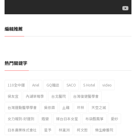
編輯推薦
熱門關鍵字
110全中運
Ariel
GQ雜誌
SACO
S Hotel
video
2023新北市北海岸國際風箏節「風在石起」霸氣回歸
侯友宜
內湖草莓季
台北醫院
台灣復健醫學會
台灣運動醫學學會
吳依霖
土雞
坪林
天空之城
女力報到-好運到
婚變
嫁台日本女星
布袋戲風箏
愛紗
日本農業株式會社
星予
林瀛洲
柯文哲
樂生療養院