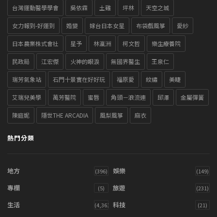
台灣運動醫學學會
吳依霖
土雞
坪林
天空之城
女力報到-好運到
婚變
嫁台日本女星
布袋戲風箏
愛紗
日本農業株式會社
星予
林瀛洲
柯文哲
樂生療養院
民政局
江宏傑
火神的眼淚
無國界醫生
王泉仁
瑞芳氣象站
石門十景實在好好玩
福原愛
紋繡
美睫
艾瑞兒美學
萬芳醫院
蜜唇
角頭－浪流連
邱澤
金屬彈簧
陳庭妮
隱世THE ARCADIA
風梨風箏
麻衣
熱門分類
地方
娛樂
(396)
(149)
專欄
旅遊
(5)
(231)
生活
科技
(4,361)
(21)