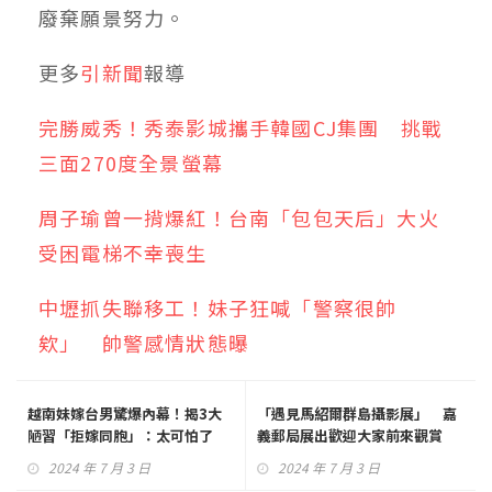
廢棄願景努力。
更多
引新聞
報導
完勝威秀！秀泰影城攜手韓國CJ集團 挑戰
三面270度全景螢幕
周子瑜曾一揹爆紅！台南「包包天后」大火
受困電梯不幸喪生
中壢抓失聯移工！妹子狂喊「警察很帥
欸」 帥警感情狀態曝
越南妹嫁台男驚爆內幕！揭3大
「遇見馬紹爾群島攝影展」 嘉
陋習「拒嫁同胞」：太可怕了
義郵局展出歡迎大家前來觀賞
2024 年 7 月 3 日
2024 年 7 月 3 日