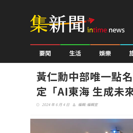
要聞
生活
娛樂
黃仁勳中部唯一點名東
定「AI東海 生成未
2024 年 6 月 4 日
編輯:
編輯室