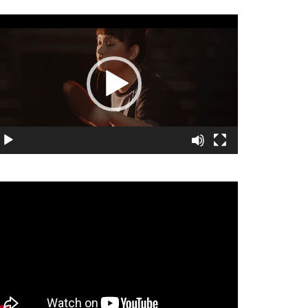
視
訊
播
放
器