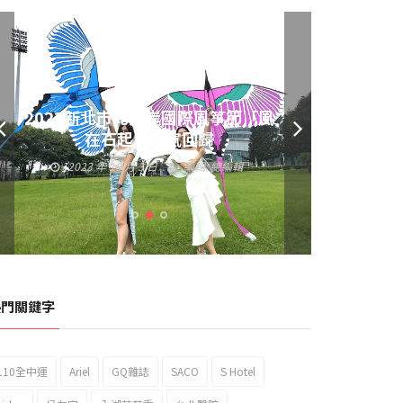
黃偉哲發放武聖夜市加碼夜市消費
券 呼籲做好登革熱防疫
2023 年 9 月 23 日
編輯:
總編輯
熱門關鍵字
110全中運
Ariel
GQ雜誌
SACO
S Hotel