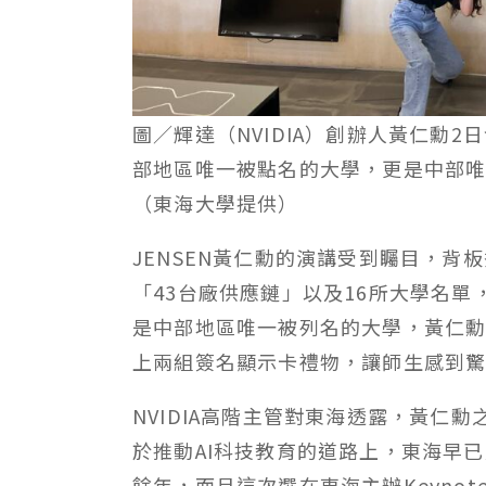
圖／輝達（NVIDIA）創辦人黃仁勳
部地區唯一被點名的大學，更是中部唯一共同
（東海大學提供）
JENSEN黃仁勳的演講受到矚目，
「43台廠供應鏈」以及16所大學名
是中部地區唯一被列名的大學，黃仁
上兩組簽名顯示卡禮物，讓師生感到
NVIDIA高階主管對東海透露，黃仁勳
於推動AI科技教育的道路上，東海早
餘年，而且這次選在東海主辦Keynote W