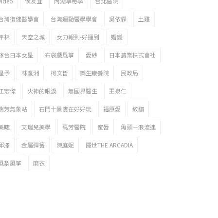
video
侯友宜
內湖草莓季
台北醫院
台灣復健醫學會
台灣運動醫學學會
吳依霖
土雞
坪林
天空之城
女力報到-好運到
婚變
嫁台日本女星
布袋戲風箏
愛紗
日本農業株式會社
星予
林瀛洲
柯文哲
樂生療養院
民政局
江宏傑
火神的眼淚
無國界醫生
王泉仁
瑞芳氣象站
石門十景實在好好玩
福原愛
紋繡
美睫
艾瑞兒美學
萬芳醫院
蜜唇
角頭－浪流連
邱澤
金屬彈簧
陳庭妮
隱世THE ARCADIA
風梨風箏
麻衣