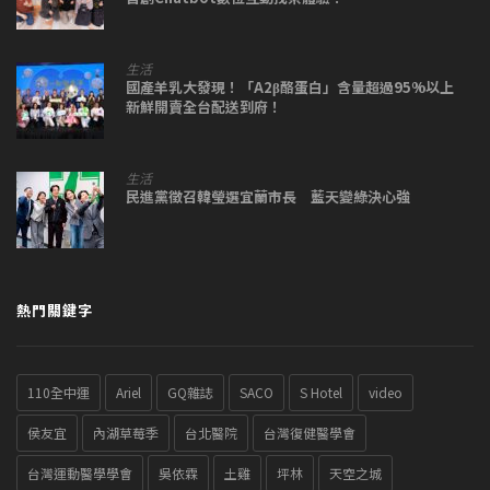
生活
國產羊乳大發現！「A2β酪蛋白」含量超過95%以上
新鮮開賣全台配送到府！
生活
民進黨徵召韓瑩選宜蘭市長 藍天變綠決心強
熱門關鍵字
110全中運
Ariel
GQ雜誌
SACO
S Hotel
video
侯友宜
內湖草莓季
台北醫院
台灣復健醫學會
台灣運動醫學學會
吳依霖
土雞
坪林
天空之城