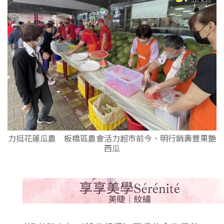
力挺花蓮瓜農 板橋區農會活力超市前今、明行銷壽豐果艷
西瓜