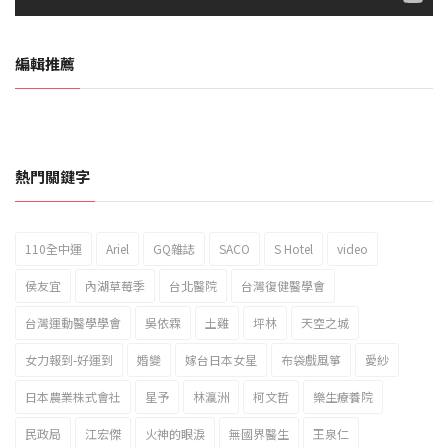
編輯推薦
熱門關鍵字
110全中運
Ariel
GQ雜誌
SACO
S Hotel
video
2023新北市北海岸國際風箏節「風在石起」霸氣回歸
侯友宜
內湖草莓季
台北醫院
台灣復健醫學會
台灣運動醫學學會
吳依霖
土雞
坪林
天空之城
女力報到-好運到
婚變
嫁台日本女星
布袋戲風箏
愛紗
日本農業株式會社
星予
林瀛洲
柯文哲
樂生療養院
民政局
江宏傑
火神的眼淚
無國界醫生
王泉仁