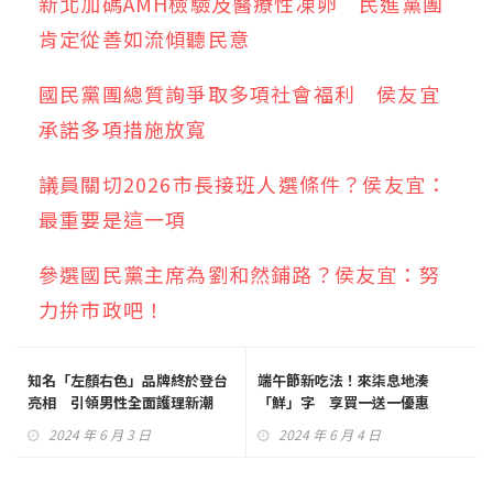
新北加碼AMH檢驗及醫療性凍卵 民進黨團
肯定從善如流傾聽民意
國民黨團總質詢爭取多項社會福利 侯友宜
承諾多項措施放寬
議員關切2026市長接班人選條件？侯友宜：
最重要是這一項
參選國民黨主席為劉和然鋪路？侯友宜：努
力拚市政吧！
知名「左顏右色」品牌終於登台
端午節新吃法！來柒息地湊
亮相 引領男性全面護理新潮
「鮮」字 享買一送一優惠
流！
2024 年 6 月 3 日
2024 年 6 月 4 日