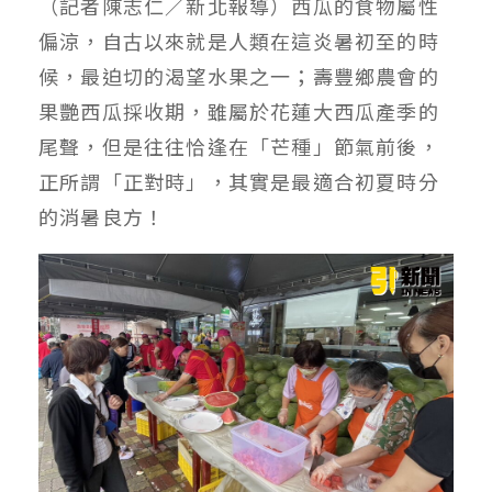
（記者陳志仁／新北報導）西瓜的食物屬性
偏涼，自古以來就是人類在這炎暑初至的時
候，最迫切的渴望水果之一；壽豐鄉農會的
果艷西瓜採收期，雖屬於花蓮大西瓜產季的
尾聲，但是往往恰逢在「芒種」節氣前後，
正所謂「正對時」，其實是最適合初夏時分
的消暑良方！