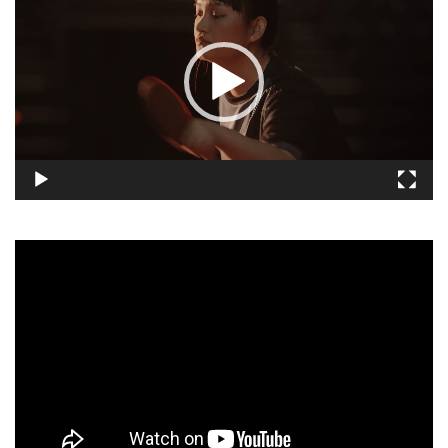
播
放
器