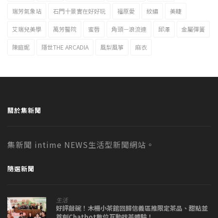
瑞芳氣象站
石門十景實在好好玩
福原愛
紋繡
美睫
艾瑞兒美學
萬芳醫院
蜜唇
角頭－浪流連
邱澤
金屬彈簧
陳庭妮
隱世THE ARCADIA
風梨風箏
麻衣
關於集新聞
集新聞 intime NEWS生活型新聞網站。
隨選新聞
生活
好評敲碗！木柵小茶館回歸信義區推限定茶品、甜點並
首創Chatbot數位互動找茶體驗！