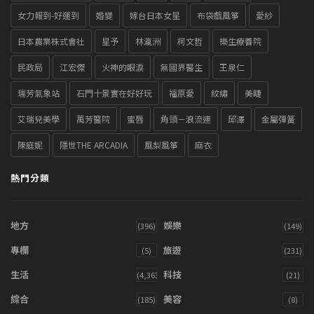
女力報到-好運到
婚變
嫁台日本女星
布袋戲風箏
愛紗
日本農業株式會社
星予
林瀛洲
柯文哲
樂生療養院
民政局
江宏傑
火神的眼淚
無國界醫生
王泉仁
瑞芳氣象站
石門十景實在好好玩
福原愛
紋繡
美睫
艾瑞兒美學
萬芳醫院
蜜唇
角頭－浪流連
邱澤
金屬彈簧
陳庭妮
隱世THE ARCADIA
風梨風箏
麻衣
熱門分類
地方
娛樂
(396)
(149)
專欄
旅遊
(5)
(231)
生活
科技
(4,363)
(21)
綜合
美容
(185)
(8)