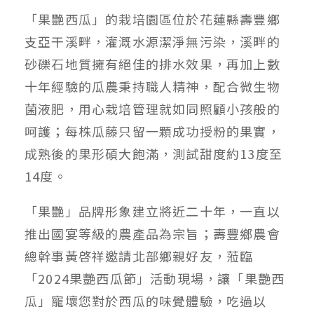
「果艷西瓜」的栽培園區位於花蓮縣壽豐鄉
支亞干溪畔，灌溉水源潔淨無污染，溪畔的
砂礫石地質擁有絕佳的排水效果，再加上數
十年經驗的瓜農秉持職人精神，配合微生物
菌液肥，用心栽培管理就如同照顧小孩般的
呵護；每株瓜藤只留一顆成功授粉的果實，
成熟後的果形碩大飽滿，測試甜度約13度至
14度。
「果艷」品牌形象建立將近二十年，一直以
推出國宴等級的農產品為宗旨；壽豐鄉農會
總幹事黃啓祥邀請北部鄉親好友，蒞臨
「2024果艷西瓜節」活動現場，讓「果艷西
瓜」寵壞您對於西瓜的味覺體驗，吃過以