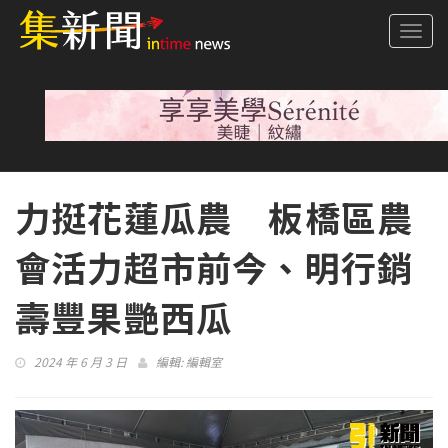
Togg
navi
力挺花蓮瓜農 板橋區農
會活力超市前今、明行銷
壽豐果艷西瓜
2024 年 6 月 3 日
編輯:
編輯室