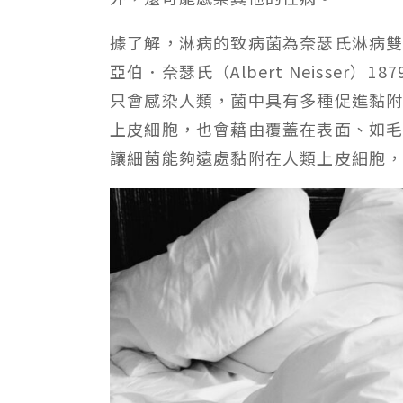
據了解，淋病的致病菌為奈瑟氏淋病雙球菌(Ne
亞伯．奈瑟氏（Albert Neisser
只會感染人類，菌中具有多種促進黏
上皮細胞，也會藉由覆蓋在表面、如
讓細菌能夠遠處黏附在人類上皮細胞