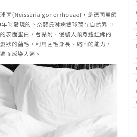
isseria gonorrhoeae)，是德國醫師
）1879年時發現的。奈瑟氏淋病雙球菌在自然界中
附的表面蛋白，會黏附、侵襲人類身體組織的
毛髮狀的菌毛，利用菌毛身長、縮回的能力，
，進而感染人類。