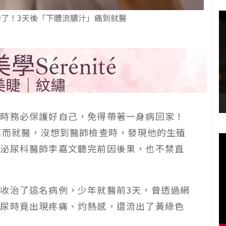
慘了！3天後「下體流膿汁」痛到就醫
為時務必保護好自己，免得帶著一身病回家！
痛而就醫，沒想到醫師檢查時，發現他的生殖
，泌尿科醫師李嘉文聽完前因後果，也不禁直
收治了這名病例，少年就醫前3天，曾透過網
排尿時竟出現疼痛、灼熱感，還流出了黃綠色