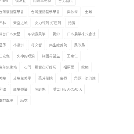
video
侯友宜
內湖草莓季
台北醫院
台灣復健醫學會
台灣運動醫學學會
吳依霖
土雞
坪林
天空之城
女力報到-好運到
婚變
嫁台日本女星
布袋戲風箏
愛紗
日本農業株式會社
星予
林瀛洲
柯文哲
樂生療養院
民政局
江宏傑
火神的眼淚
無國界醫生
王泉仁
瑞芳氣象站
石門十景實在好好玩
福原愛
紋繡
美睫
艾瑞兒美學
萬芳醫院
蜜唇
角頭－浪流連
邱澤
金屬彈簧
陳庭妮
隱世THE ARCADIA
風梨風箏
麻衣