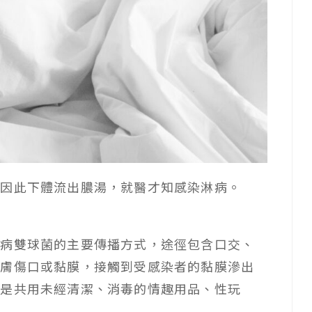
到因此下體流出膿湯，就醫才知感染淋病。
淋病雙球菌的主要傳播方式，途徑包含口交、
皮膚傷口或黏膜，接觸到受感染者的黏膜滲出
或是共用未經清潔、消毒的情趣用品、性玩