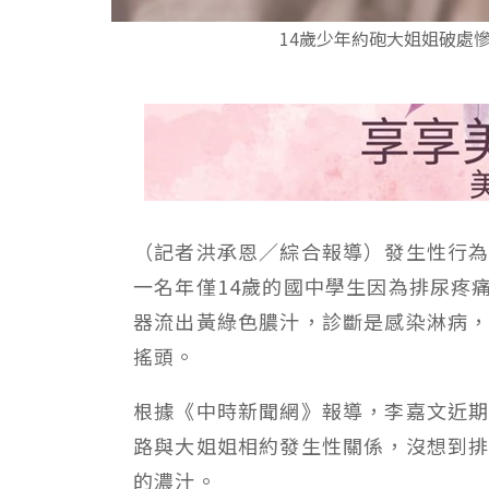
14歲少年約砲大姐姐破處
（記者洪承恩／綜合報導）發生性行
一名年僅14歲的國中學生因為排尿疼
器流出黃綠色膿汁，診斷是感染淋病
搖頭。
根據《中時新聞網》報導，李嘉文近期
路與大姐姐相約發生性關係，沒想到
的濃汁。