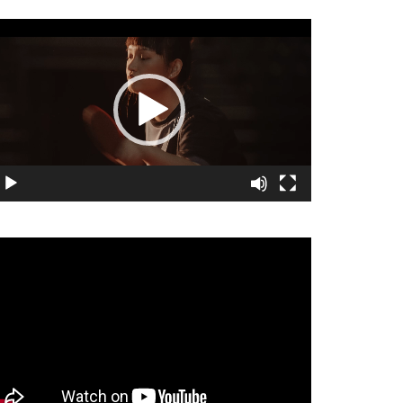
視
訊
播
放
器