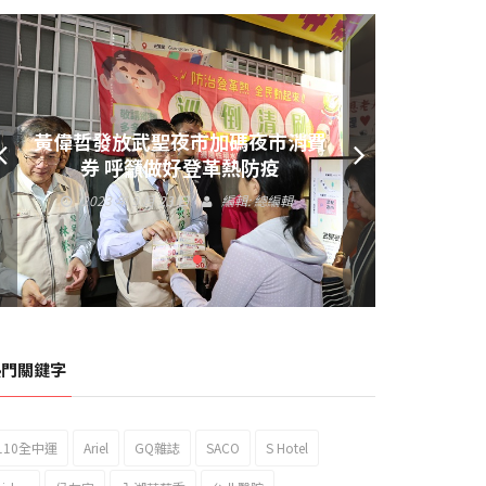
黃偉哲發放武聖夜市加碼夜市消費
券 呼籲做好登革熱防疫
2023 年 9 月 23 日
編輯:
總編輯
熱門關鍵字
110全中運
Ariel
GQ雜誌
SACO
S Hotel