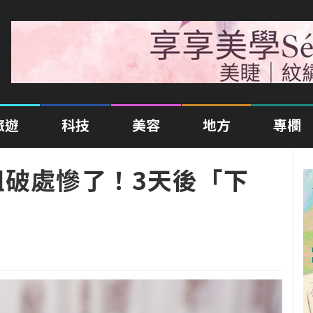
旅遊
科技
美容
地方
專欄
姐破處慘了！3天後「下