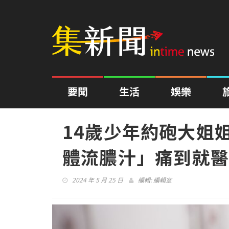
要聞
生活
娛樂
14歲少年約砲大姐
體流膿汁」痛到就醫
2024 年 5 月 25 日
編輯:
編輯室