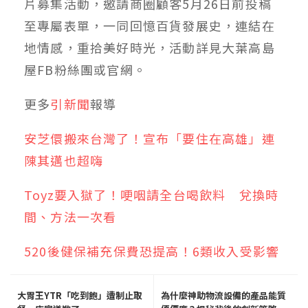
片募集活動，邀請商圈顧客5月26日前投稿
至專屬表單，一同回憶百貨發展史，連結在
地情感，重拾美好時光，活動詳見大葉高島
屋FB粉絲團或官網。
更多
引新聞
報導
安芝儇搬來台灣了！宣布「要住在高雄」連
陳其邁也超嗨
Toyz要入獄了！哽咽請全台喝飲料 兌換時
間、方法一次看
520後健保補充保費恐提高！6類收入受影響
大胃王YTR「吃到飽」遭制止取
為什麼神助物流設備的產品能質