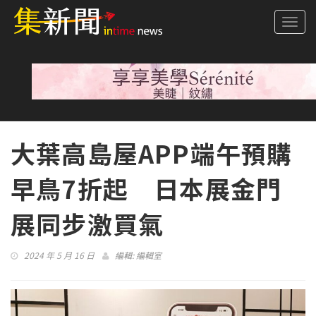
Togg
navi
大葉高島屋APP端午預購
早鳥7折起 日本展金門
展同步激買氣
2024 年 5 月 16 日
編輯:
編輯室