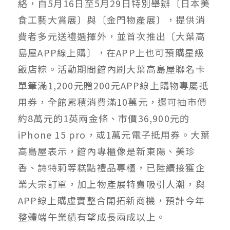
絡，自5月16日至5月29日特別舉辦〔日本美
食工藝大賞展〕與〔金門物產展〕，提供消
費者多元送禮選擇外，並首次推出〔大葉高
島屋APP線上購〕，在APP上也可預購星級
飯店粽。活動期間館內刷大葉高島屋聯名卡
單筆滿1,200元贈200元APP線上購物專屬抵
用券，全館累積消費滿10萬元，還可抽市價
約8萬元的1英兩金條、市價36,900元的
iPhone 15 pro，或1萬元電子抵用券。大葉
高島屋表示，館內專櫃像是新東陽、美珍
香、詩特莉等糕點禮品專櫃，已陸續接獲企
業大宗訂單，加上物產展特賣吸引人潮，與
APP線上購虛實整合開拓新商機，預計今年
整體端午業績有望成長兩成以上。