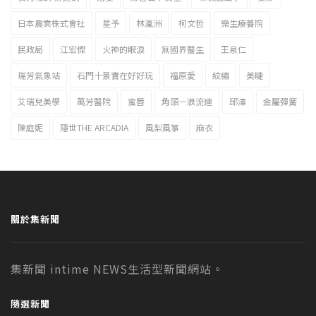
日本農業株式會社
星予
林瀛洲
柯文哲
樂生療養院
民政局
江宏傑
火神的眼淚
無國界醫生
王泉仁
瑞芳氣象站
石門十景實在好好玩
福原愛
紋繡
美睫
艾瑞兒美學
萬芳醫院
蜜唇
角頭－浪流連
邱澤
金屬彈簧
陳庭妮
隱世THE ARCADIA
風梨風箏
麻衣
關於集新聞
集新聞 intime NEWS生活型新聞網站。
隨選新聞