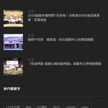
生活
2026嘉義市購物節7月登場！消費滿500元抽百萬豪
車、百萬現金
生活
春節不宅家 體育局：新北運動中心好康四連動
生活
「來嘉呷飯-嘉義火雞肉飯特展」嘉義市立博物館開展
熱門關鍵字
110全中運
Ariel
GQ雜誌
SACO
S Hotel
video