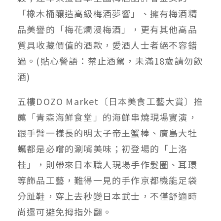
「橡木桶釀造高級梅酒夢響」、擁有梅酒精
品美譽的「梅花爛漫梅酒」，更有其他高品
質具收藏價值的酒款，愛酒人士者絕不容錯
過。(貼心警語：禁止酒駕，未滿18歲請勿飲
酒)
五樓DOZO Market〔日本美食工藝大賞〕推
薦「青森海鮮食堂」的海鮮串燒現場實演，
跟手臂一樣長的明太子帝王蟹棒、廣島大牡
蠣都是必嚐的涮嘴美味；初登場的「上洛
桂」，則帶來日本職人現場手作髮圈、耳環
等飾品工藝，難得一見的手作京都機能足袋
分趾鞋，穿上去秒變日本武士，不僅舒適時
尚還可避免拇指外翻。