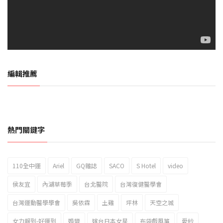
編輯推薦
熱門關鍵字
110全中運
Ariel
GQ雜誌
SACO
S Hotel
video
2023新北市北海岸國際風箏節「風在石起」霸氣回歸
侯友宜
內湖草莓季
台北醫院
台灣復健醫學會
台灣運動醫學學會
吳依霖
土雞
坪林
天空之城
女力報到-好運到
婚變
嫁台日本女星
布袋戲風箏
愛紗