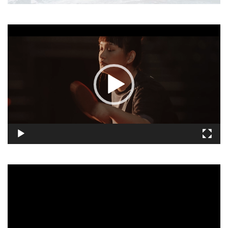
視
訊
播
放
器