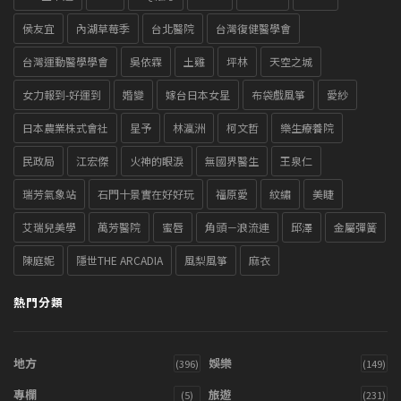
侯友宜
內湖草莓季
台北醫院
台灣復健醫學會
台灣運動醫學學會
吳依霖
土雞
坪林
天空之城
女力報到-好運到
婚變
嫁台日本女星
布袋戲風箏
愛紗
日本農業株式會社
星予
林瀛洲
柯文哲
樂生療養院
民政局
江宏傑
火神的眼淚
無國界醫生
王泉仁
瑞芳氣象站
石門十景實在好好玩
福原愛
紋繡
美睫
艾瑞兒美學
萬芳醫院
蜜唇
角頭－浪流連
邱澤
金屬彈簧
陳庭妮
隱世THE ARCADIA
風梨風箏
麻衣
熱門分類
地方
娛樂
(396)
(149)
專欄
旅遊
(5)
(231)