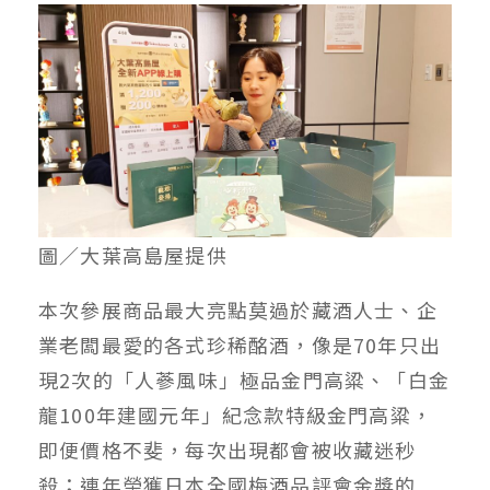
圖／大葉高島屋提供
本次參展商品最大亮點莫過於藏酒人士、企
業老闆最愛的各式珍稀酩酒，像是70年只出
現2次的「人蔘風味」極品金門高粱、「白金
龍100年建國元年」紀念款特級金門高粱，
即便價格不斐，每次出現都會被收藏迷秒
殺；連年榮獲日本全國梅酒品評會金獎的