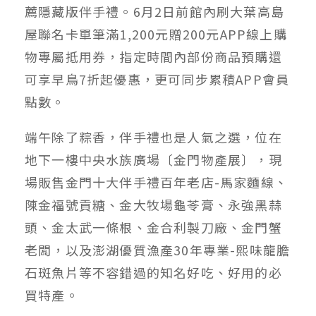
薦隱藏版伴手禮。6月2日前館內刷大葉高島
屋聯名卡單筆滿1,200元贈200元APP線上購
物專屬抵用券，指定時間內部份商品預購還
可享早鳥7折起優惠，更可同步累積APP會員
點數。
端午除了粽香，伴手禮也是人氣之選，位在
地下一樓中央水族廣場〔金門物產展〕，現
場販售金門十大伴手禮百年老店-馬家麵線、
陳金福號貢糖、金大牧場龜苓膏、永強黑蒜
頭、金太武一條根、金合利製刀廠、金門蟹
老闆，以及澎湖優質漁產30年專業-熙味龍膽
石斑魚片等不容錯過的知名好吃、好用的必
買特產。