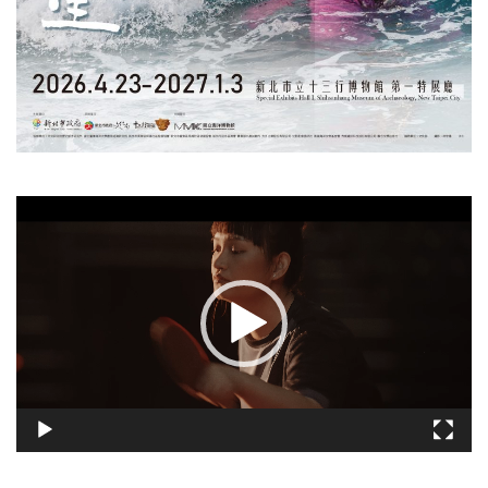
視
訊
播
放
器