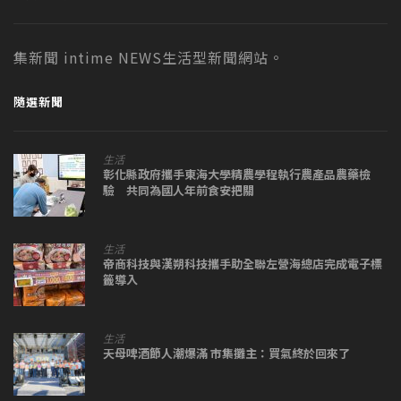
集新聞 intime NEWS生活型新聞網站。
隨選新聞
生活
彰化縣政府攜手東海大學精農學程執行農產品農藥檢
驗 共同為國人年前食安把關
生活
帝商科技與漢朔科技攜手助全聯左營海總店完成電子標
籤導入
生活
天母啤酒節人潮爆滿 市集攤主：買氣終於回來了