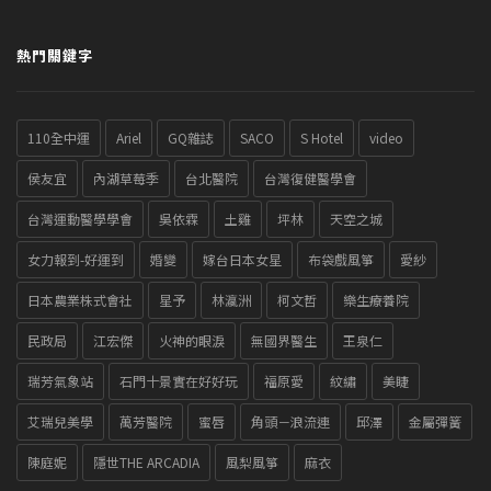
熱門關鍵字
110全中運
Ariel
GQ雜誌
SACO
S Hotel
video
侯友宜
內湖草莓季
台北醫院
台灣復健醫學會
台灣運動醫學學會
吳依霖
土雞
坪林
天空之城
女力報到-好運到
婚變
嫁台日本女星
布袋戲風箏
愛紗
日本農業株式會社
星予
林瀛洲
柯文哲
樂生療養院
民政局
江宏傑
火神的眼淚
無國界醫生
王泉仁
瑞芳氣象站
石門十景實在好好玩
福原愛
紋繡
美睫
艾瑞兒美學
萬芳醫院
蜜唇
角頭－浪流連
邱澤
金屬彈簧
陳庭妮
隱世THE ARCADIA
風梨風箏
麻衣