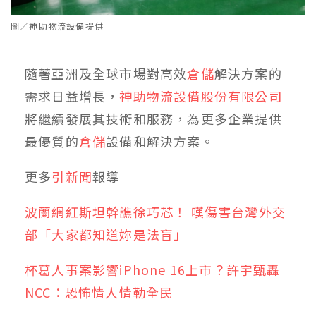
圖／神助物流設備提供
隨著亞洲及全球市場對高效
倉儲
解決方案的
需求日益增長，
神助物流設備股份有限公司
將繼續發展其技術和服務，為更多企業提供
最優質的
倉儲
設備和解決方案。
更多
引新聞
報導
波蘭網紅斯坦幹譙徐巧芯！ 嘆傷害台灣外交
部「大家都知道妳是法盲」
杯葛人事案影響iPhone 16上市？許宇甄轟
NCC：恐怖情人情勒全民