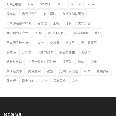
110全中運
Ariel
GQ雜誌
SACO
S Hotel
video
2023新北市北海岸國際風箏節「風在石起」霸氣回歸
侯友宜
內湖草莓季
台北醫院
台灣復健醫學會
台灣運動醫學學會
吳依霖
土雞
坪林
天空之城
女力報到-好運到
婚變
嫁台日本女星
布袋戲風箏
愛紗
日本農業株式會社
星予
林瀛洲
柯文哲
樂生療養院
民政局
江宏傑
火神的眼淚
無國界醫生
王泉仁
瑞芳氣象站
石門十景實在好好玩
福原愛
紋繡
美睫
艾瑞兒美學
萬芳醫院
蜜唇
角頭－浪流連
邱澤
金屬彈簧
陳庭妮
隱世THE ARCADIA
風梨風箏
麻衣
關於集新聞