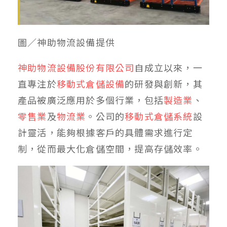
圖／神助物流設備提供
神助物流設備股份有限公司
自成立以來，一
直專注於
移動式倉儲設備
的研發與創新，其
產品被廣泛應用於多個行業，包括
製造業
、
零售業
及
物流業
。公司的
移動式倉儲系統
設
計靈活，能夠根據客戶的具體需求進行定
制，從而最大化倉儲空間，提高存儲效率。