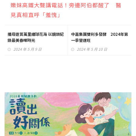
嫩妹高鐵大聲講電話！旁邊阿伯都醒了 醫
見真相直呼「羞愧」
攜母遊賞萬里繡球花海 以鏡頭紀
中嘉集團雙利多發酵 2024年第
錄最美春暉時光
一季營運旺
2024 年 5 月 9 日
2024 年 5 月 10 日