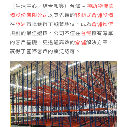
（生活中心／綜合報導）台灣 –
神助物流設
備股份有限公司
以其先進的
移動式倉儲設備
在
亞洲
市場獲得了顯著地位，成為
倉儲物流
規劃的最佳選擇。公司不僅在
台灣
擁有深厚
的客戶基礎，更透過高效的
倉儲
解決方案，
贏得了國際客戶的廣泛認可。