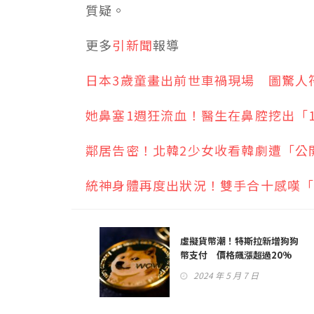
質疑。
更多
引新聞
報導
日本3歲童畫出前世車禍現場 圖驚人
她鼻塞1週狂流血！醫生在鼻腔挖出「1
鄰居告密！北韓2少女收看韓劇遭「公
統神身體再度出狀況！雙手合十感嘆
虛擬貨幣潮！特斯拉新增狗狗
幣支付 價格飆漲超過20%
2024 年 5 月 7 日