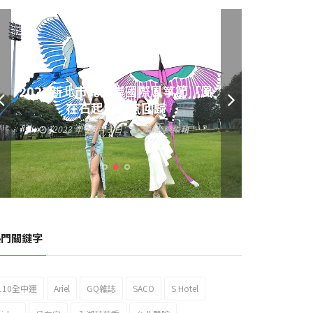
2023新北市北海岸國際風箏節「風
在石起」霸氣回歸
2023 年 10 月 3 日
編輯:
總編輯
熱門關鍵字
110全中運
Ariel
GQ雜誌
SACO
S Hotel