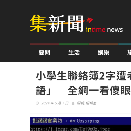
要聞
生活
娛樂
小學生聯絡簿2字遭
語」 全網一看傻眼
2024 年 5 月 7 日
編輯:
編輯室