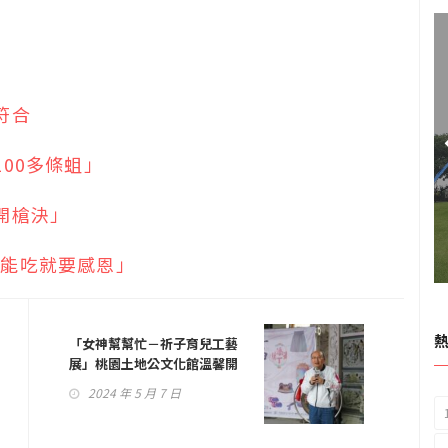
符合
00多條蛆」
開槍決」
「能吃就要感恩」
「女神幫幫忙－祈子育兒工藝
展」桃園土地公文化館溫馨開
幕！
2024 年 5 月 7 日