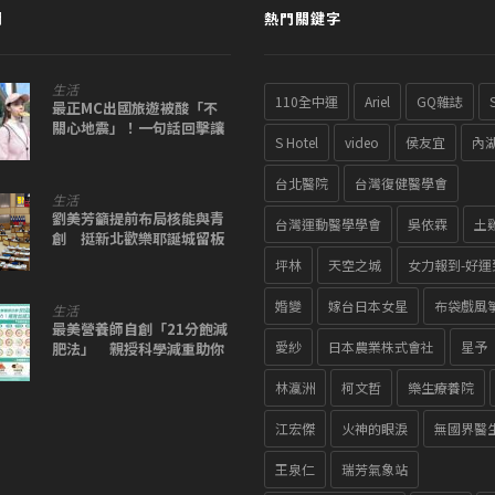
聞
熱門關鍵字
生活
110全中運
Ariel
GQ雜誌
最正MC出國旅遊被酸「不
關心地震」！一句話回擊讓
S Hotel
video
侯友宜
內
酸民瞬間閉嘴
台北醫院
台灣復健醫學會
生活
劉美芳籲提前布局核能與青
台灣運動醫學學會
吳依霖
土
創 挺新北歡樂耶誕城留板
橋
坪林
天空之城
女力報到-好運
婚變
嫁台日本女星
布袋戲風
生活
最美營養師自創「21分飽減
愛紗
日本農業株式會社
星予
肥法」 親授科學減重助你
達標理想身材
林瀛洲
柯文哲
樂生療養院
江宏傑
火神的眼淚
無國界醫
王泉仁
瑞芳氣象站