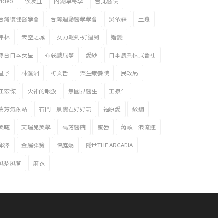
video
侯友宜
內湖草莓季
台北醫院
台灣復健醫學會
台灣運動醫學學會
吳依霖
土雞
坪林
天空之城
女力報到-好運到
婚變
嫁台日本女星
布袋戲風箏
愛紗
日本農業株式會社
星予
林瀛洲
柯文哲
樂生療養院
民政局
江宏傑
火神的眼淚
無國界醫生
王泉仁
瑞芳氣象站
石門十景實在好好玩
福原愛
紋繡
美睫
艾瑞兒美學
萬芳醫院
蜜唇
角頭－浪流連
邱澤
金屬彈簧
陳庭妮
隱世THE ARCADIA
風梨風箏
麻衣