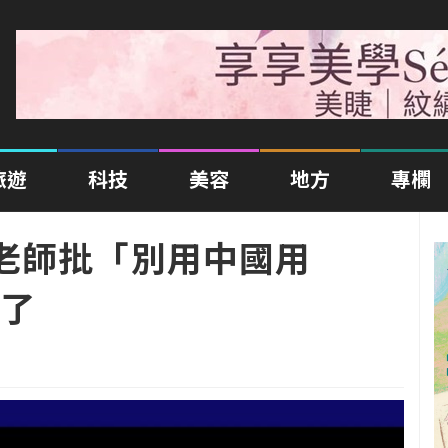
旅遊
科技
美容
地方
專欄
老師批「別用中國用
了