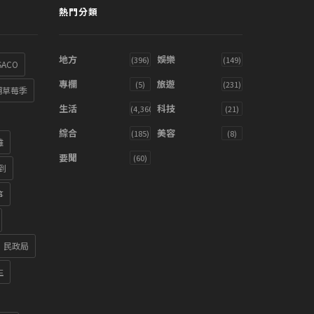
熱門分類
地方
娛樂
(396)
(149)
SACO
專欄
旅遊
(5)
(231)
湖草莓季
生活
科技
(4,360)
(21)
綜合
美容
(185)
(8)
雞
要聞
(60)
到
箏
民政局
生