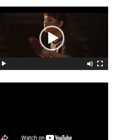
視
訊
播
放
器