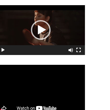
視
訊
播
放
器