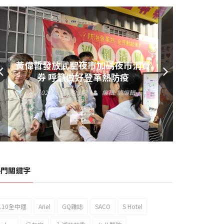
黃偉哲發放武聖夜市加碼夜市消費
券 呼籲做好登革熱防疫
2023 年 9 月 23 日
編輯:
總編輯
熱門關鍵字
110全中運
Ariel
GQ雜誌
SACO
S Hotel