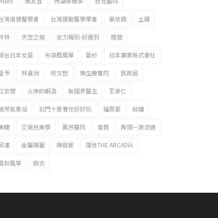
video
侯友宜
內湖草莓季
台北醫院
台灣復健醫學會
台灣運動醫學學會
吳依霖
土雞
坪林
天空之城
女力報到-好運到
婚變
嫁台日本女星
布袋戲風箏
愛紗
日本農業株式會社
星予
林瀛洲
柯文哲
樂生療養院
民政局
江宏傑
火神的眼淚
無國界醫生
王泉仁
瑞芳氣象站
石門十景實在好好玩
福原愛
紋繡
美睫
艾瑞兒美學
萬芳醫院
蜜唇
角頭－浪流連
邱澤
金屬彈簧
陳庭妮
隱世THE ARCADIA
風梨風箏
麻衣