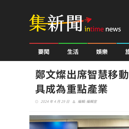
要聞
生活
娛樂
鄭文燦出席智慧移動
具成為重點產業
2024 年 4 月 29 日
編輯:
編輯室