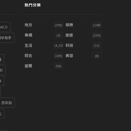
熱門分類
地方
娛樂
(395)
(148)
SACO
專欄
旅遊
(5)
(230)
湖草莓季
生活
科技
(4,355)
(21)
綜合
美容
(185)
(8)
雞
要聞
(60)
到
箏
民政局
生