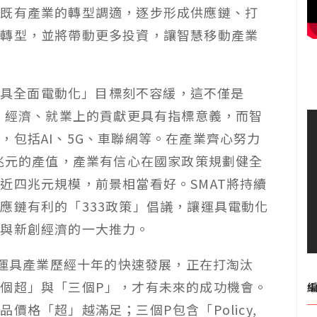
助既有產業的轉型調適，逐步形成供應鏈、打
慧轉型，並將帶動更多投資，讓智慧移動產業
「運具全面電動化」目標刻不容緩，這不僅是
業、經濟、就業上的貢獻更具有指標意義，而智
，包括AI、5G、車聯網等。在產業齊心努力
兩兆元的產值，產業有信心在國家政策規劃健全
近四兆元規模，前景相當看好。SMAT將持續
應鏈有利的「333政策」倡議，讓運具電動化
型與新創經濟的一大推力。
動運具產業歷經十年的快速發展，正在打淘汰
個超」與「三個P」，才有未來的成功機會。
價格「超」越滿足；三個P包含「Policy,