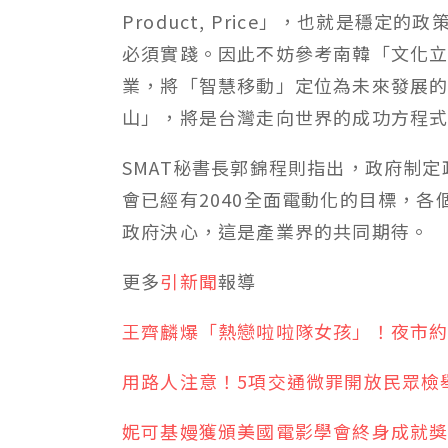
Product, Price」，也就是穩
必須實踐。因此不妨參考南韓「文化立國
業，將「智慧移動」定位為未來發展
山」，將是台灣走向世界的成功方程
SMAT秘書長郭錦程則指出，政府制
會已經有2040全面電動化的目標，
政府決心，這是產業界的共同期待。
更多
引新聞
報導
王齊麟爆「熱戀啦啦隊女孩」！夜市
用路人注意！5項交通微罪開放民眾檢
妮可基嫚獲頒美國電影學會終身成就獎