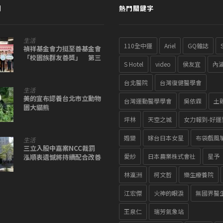
聞
熱門關鍵字
生活
110全中運
Ariel
GQ雜誌
禎祥基金會力挺至善基金會
「校園族群友善獎」 第三
S Hotel
video
侯友宜
內
屆籲「友善非口號」走進校
園、走入日常
台北醫院
台灣復健醫學會
生活
美的宣布認養台北市立動物
台灣運動醫學學會
吳依霖
土
園大貓熊
坪林
天空之城
女力報到-好運
婚變
嫁台日本女星
布袋戲風
生活
三立入股中嘉案NCC裁罰
愛紗
日本農業株式會社
星予
泓順表遺憾將持續配合改善
林瀛洲
柯文哲
樂生療養院
江宏傑
火神的眼淚
無國界醫
王泉仁
瑞芳氣象站