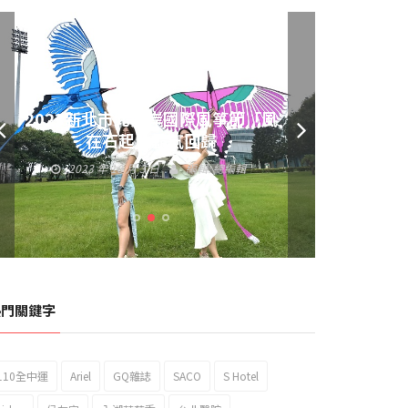
2023新北市北海岸國際風箏節「風
黃偉哲發放武聖夜市加碼夜市消費
在石起」霸氣回歸
券 呼籲做好登革熱防疫
2023 年 10 月 3 日
編輯:
總編輯
2023 年 9 月 23 日
編輯:
總編輯
熱門關鍵字
110全中運
Ariel
GQ雜誌
SACO
S Hotel