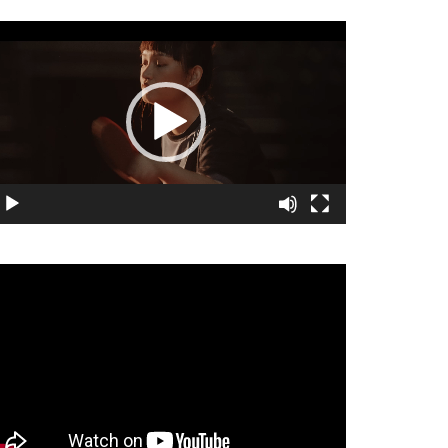
視
訊
播
放
器