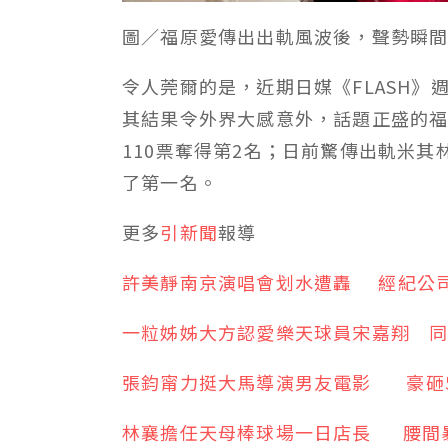
圖／福原愛傳出出軌風波後，聲勢瞬
令人莞爾的是，近期日媒《FLASH
其結果令外界大感意外，話題正盛的福
110票奪得第2名；日前驚傳出軌米其
了第一名。
更多
引新聞
報導
許美靜南京演唱會划水遭轟 經紀公
一粒姊姊大方認愛樂天球員宋嘉翔 
張鈞甯力挺大馬導演男友電影 豪砸5
林襄擔任天母棒球場一日店長 腰間