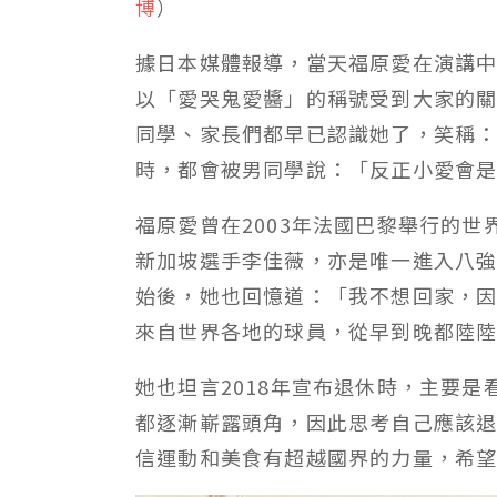
博
）
據日本媒體報導，當天福原愛在演講
以「愛哭鬼愛醬」的稱號受到大家的
同學、家長們都早已認識她了，笑稱
時，都會被男同學說：「反正小愛會
福原愛曾在2003年法國巴黎舉行的世
新加坡選手李佳薇，亦是唯一進入八
始後，她也回憶道：「我不想回家，
來自世界各地的球員，從早到晚都陸
她也坦言2018年宣布退休時，主要是
都逐漸嶄露頭角，因此思考自己應該
信運動和美食有超越國界的力量，希