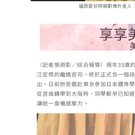
福原愛兒時被虧像外星人
（記者張疏影／綜合報導）現年35歲
江宏傑的離婚官司，終於正式告一個
出。日前她受邀赴東京參加日本體育
從宮城轉學到大阪時，同學都早已知
讓她一度備感壓力。