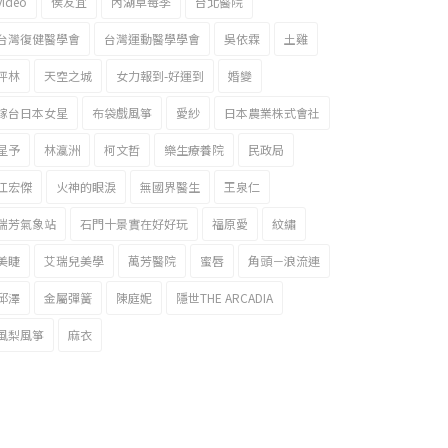
video
侯友宜
內湖草莓季
台北醫院
台灣復健醫學會
台灣運動醫學學會
吳依霖
土雞
坪林
天空之城
女力報到-好運到
婚變
嫁台日本女星
布袋戲風箏
愛紗
日本農業株式會社
星予
林瀛洲
柯文哲
樂生療養院
民政局
江宏傑
火神的眼淚
無國界醫生
王泉仁
瑞芳氣象站
石門十景實在好好玩
福原愛
紋繡
美睫
艾瑞兒美學
萬芳醫院
蜜唇
角頭－浪流連
邱澤
金屬彈簧
陳庭妮
隱世THE ARCADIA
風梨風箏
麻衣