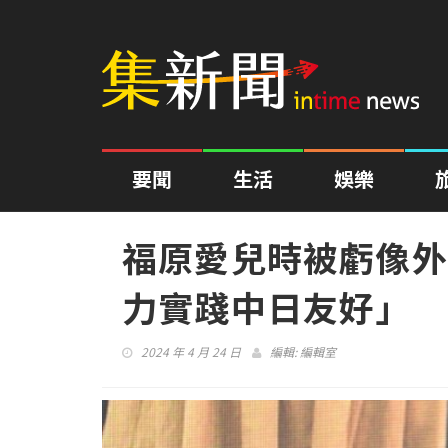
要聞
生活
娛樂
福原愛兒時被虧像外
力實踐中日友好」
2024 年 4 月 24 日
編輯:
編輯室