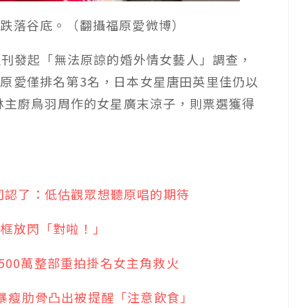
間跌落谷底。（翻攝福原愛微博）
》週刊發起「無法原諒的婚外情女藝人」調查，
原愛僅排名第3名，日本女星唐田英里佳仍以
林主廚鳥羽周作的女星
廣末涼子，則票選獲得
司認了：低估觀眾想聽原唱的期待
同框放閃「對啦！」
00萬整部重拍掛名女主角救火
暴瘦肋骨凸出被提醒「注意飲食」