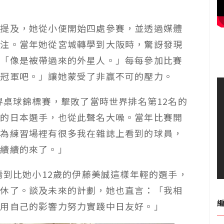
中提及，她從小便開始四處參賽，並透過媒體
關注。當年她從宮城轉學到大阪時，驚訝發現
：「像是被帶過來的外星人。」每每參加比賽
是冠軍吧。」讓她蒙受了非贏不可的壓力。
界桌球錦標賽，擊敗了當時世界排名第12名的
強的日本選手，也從此聲名大噪。當年比賽開
因為練習場裡有很多我在雜誌上看到的球員，
陸續續的來了。」
看到比她小12歲的伊藤美誠這樣年輕的選手，
退休了。談及未來的計劃，她也直言：「我相
望用自己的影響力努力實踐中日友好。」