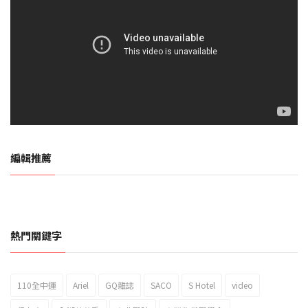
編輯推薦
熱門關鍵字
110全中運
Ariel
GQ雜誌
SACO
S Hotel
video
2023新北市北海岸國際風箏節「風在石起」霸氣回歸