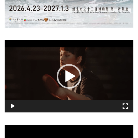
視
訊
播
放
器