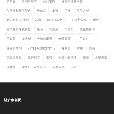
侯友宜
內湖草莓季
台北醫院
台灣復健醫學會
台灣運動醫學學會
吳依霖
土雞
坪林
天空之城
女力報到-好運到
婚變
嫁台日本女星
布袋戲風箏
愛紗
日本農業株式會社
星予
林瀛洲
柯文哲
樂生療養院
民政局
江宏傑
火神的眼淚
無國界醫生
王泉仁
瑞芳氣象站
石門十景實在好好玩
福原愛
紋繡
美睫
艾瑞兒美學
萬芳醫院
蜜唇
角頭－浪流連
邱澤
金屬彈簧
陳庭妮
隱世THE ARCADIA
風梨風箏
麻衣
關於集新聞