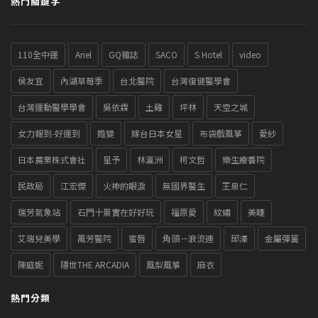
熱門關鍵字
110全中運
Ariel
GQ雜誌
SACO
S Hotel
video
侯友宜
內湖草莓季
台北醫院
台灣復健醫學會
台灣運動醫學學會
吳依霖
土雞
坪林
天空之城
女力報到-好運到
婚變
嫁台日本女星
布袋戲風箏
愛紗
日本農業株式會社
星予
林瀛洲
柯文哲
樂生療養院
民政局
江宏傑
火神的眼淚
無國界醫生
王泉仁
瑞芳氣象站
石門十景實在好好玩
福原愛
紋繡
美睫
艾瑞兒美學
萬芳醫院
蜜唇
角頭－浪流連
邱澤
金屬彈簧
陳庭妮
隱世THE ARCADIA
風梨風箏
麻衣
熱門分類