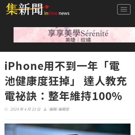
Togg
navi
iPhone用不到一年「電
池健康度狂掉」 達人教充
電祕訣：整年維持100%
2024 年 4 月 23 日
編輯:
編輯室