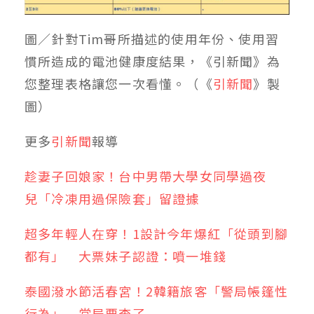
圖／針對Tim哥所描述的使用年份、使用習
慣所造成的電池健康度結果，《引新聞》為
您整理表格讓您一次看懂。（《
引新聞
》製
圖）
更多
引新聞
報導
趁妻子回娘家！台中男帶大學女同學過夜
兒「冷凍用過保險套」留證據
超多年輕人在穿！1設計今年爆紅「從頭到腳
都有」 大票妹子認證：噴一堆錢
泰國潑水節活春宮！2韓籍旅客「警局帳篷性
行為」 當局要查了