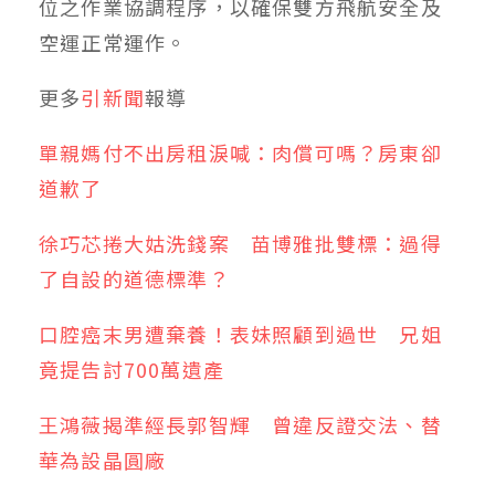
位之作業協調程序，以確保雙方飛航安全及
空運正常運作。
更多
引新聞
報導
單親媽付不出房租淚喊：肉償可嗎？房東卻
道歉了
徐巧芯捲大姑洗錢案 苗博雅批雙標：過得
了自設的道德標準？
口腔癌末男遭棄養！表妹照顧到過世 兄姐
竟提告討700萬遺產
王鴻薇揭準經長郭智輝 曾違反證交法、替
華為設晶圓廠