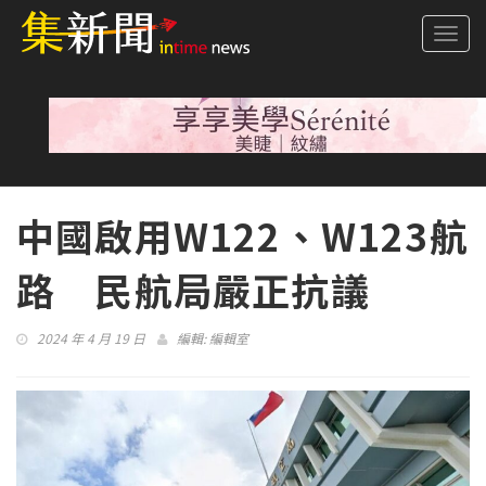
Togg
navi
中國啟用W122、W123航
路 民航局嚴正抗議
2024 年 4 月 19 日
編輯:
編輯室