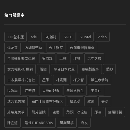
熱門關鍵字
110全中運
Ariel
GQ雜誌
SACO
S Hotel
video
侯友宜
內湖草莓季
台北醫院
台灣復健醫學會
台灣運動醫學學會
吳依霖
土雞
坪林
天空之城
女力報到-好運到
婚變
嫁台日本女星
布袋戲風箏
愛紗
日本農業株式會社
星予
林瀛洲
柯文哲
樂生療養院
民政局
江宏傑
火神的眼淚
無國界醫生
王泉仁
瑞芳氣象站
石門十景實在好好玩
福原愛
紋繡
美睫
艾瑞兒美學
萬芳醫院
蜜唇
角頭－浪流連
邱澤
金屬彈簧
陳庭妮
隱世THE ARCADIA
風梨風箏
麻衣