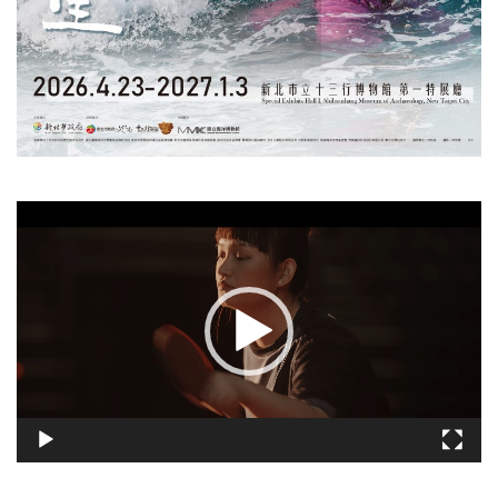
視
訊
播
放
器