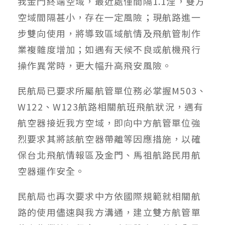
我金門終端空域，最近處僅間隔1.1浬，雙方
空域間隔甚小，存在一定風險；現航路進一
步雙向使用，將導致區域航情及飛航管制作
業複雜度增加；如遇有天候不良或航機飛行
操作異常時，更大幅升高飛安風險。
民航局已要求所屬航管單位務必掌握M503、
W122、W123航路相關航班飛航狀況，遇有
航空器接近我方空域，即向中方航管單位強
烈要求其將該航空器帶離等因應措施，以確
保台北飛航情報區及金門、馬祖航路民用航
空器運作安全。
民航局也再次要求中方依國際規範就相關航
路的使用儘速與我方溝通，建立雙方航管單