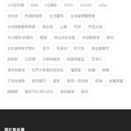
110全中運
Ariel
GQ雜誌
SACO
S Hotel
video
2023新北市北海岸國際風箏節「風在石起」霸氣回歸
侯友宜
內湖草莓季
台北醫院
台灣復健醫學會
台灣運動醫學學會
吳依霖
土雞
坪林
天空之城
女力報到-好運到
婚變
嫁台日本女星
布袋戲風箏
愛紗
日本農業株式會社
星予
林瀛洲
柯文哲
樂生療養院
民政局
江宏傑
火神的眼淚
無國界醫生
王泉仁
瑞芳氣象站
石門十景實在好好玩
福原愛
紋繡
美睫
艾瑞兒美學
萬芳醫院
蜜唇
角頭－浪流連
邱澤
金屬彈簧
陳庭妮
隱世THE ARCADIA
風梨風箏
麻衣
關於集新聞