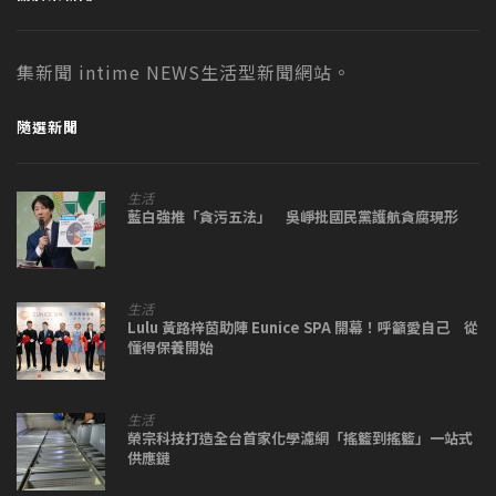
集新聞 intime NEWS生活型新聞網站。
隨選新聞
生活
藍白強推「貪污五法」 吳崢批國民黨護航貪腐現形
生活
Lulu 黃路梓茵助陣 Eunice SPA 開幕！呼籲愛自己 從
懂得保養開始
生活
榮宗科技打造全台首家化學濾網「搖籃到搖籃」一站式
供應鏈