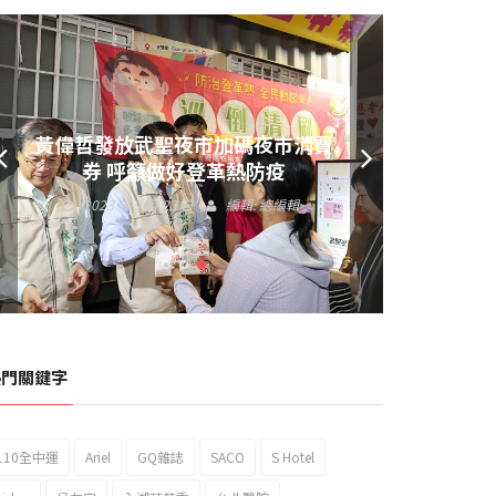
黃偉哲發放武聖夜市加碼夜市消費
券 呼籲做好登革熱防疫
2023 年 9 月 23 日
編輯:
總編輯
熱門關鍵字
110全中運
Ariel
GQ雜誌
SACO
S Hotel