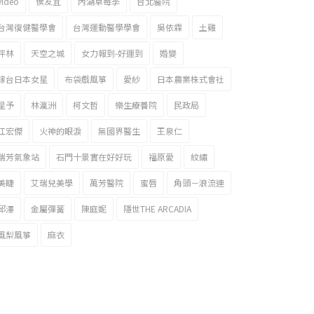
video
侯友宜
內湖草莓季
台北醫院
台灣復健醫學會
台灣運動醫學學會
吳依霖
土雞
坪林
天空之城
女力報到-好運到
婚變
嫁台日本女星
布袋戲風箏
愛紗
日本農業株式會社
星予
林瀛洲
柯文哲
樂生療養院
民政局
江宏傑
火神的眼淚
無國界醫生
王泉仁
瑞芳氣象站
石門十景實在好好玩
福原愛
紋繡
美睫
艾瑞兒美學
萬芳醫院
蜜唇
角頭－浪流連
邱澤
金屬彈簧
陳庭妮
隱世THE ARCADIA
風梨風箏
麻衣