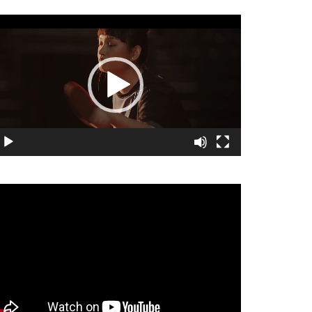
視
訊
播
放
器