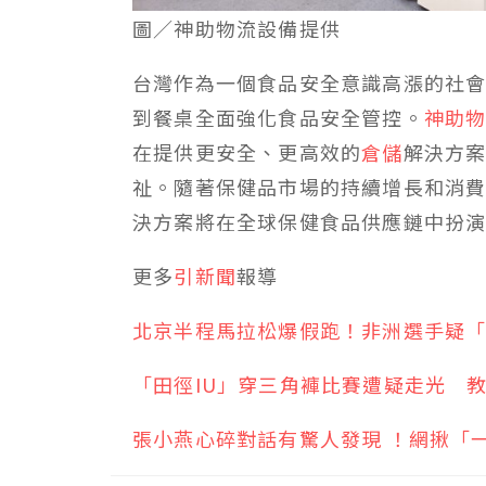
圖／神助物流設備提供
台灣作為一個食品安全意識高漲的社
到餐桌全面強化食品安全管控。
神助
在提供更安全、更高效的
倉儲
解決方
祉。隨著保健品市場的持續增長和消
決方案將在全球保健食品供應鏈中扮
更多
引新聞
報導
北京半程馬拉松爆假跑！非洲選手疑
「田徑IU」穿三角褲比賽遭疑走光 
張小燕心碎對話有驚人發現 ！網揪「