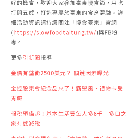
好的機會，歡迎大家參加臺東慢食節，用吃
打開五感，打造專屬於臺東的食育體驗。詳
細活動資訊請持續關注「慢食臺東」官網
(
https://slowfoodtaitung.tw/
)與FB粉
專。
更多
引新聞
報導
金價有望衝2500美元？ 關鍵因素曝光
金控股東會紀念品來了！露營風、禮物卡受
青睞
報稅預備起！基本生活費每人多6千 多口之
家有感減稅