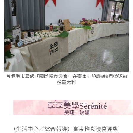
首個縣市層級「國際慢食分會」在臺東！饒慶鈴9月帶隊前
進義大利
（生活中心／綜合報導）臺東推動慢食運動