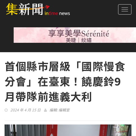
Togg
navi
首個縣市層級「國際慢食
分會」在臺東！饒慶鈴9
月帶隊前進義大利
2024 年 4 月 15 日
編輯:
編輯室