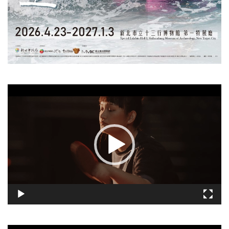
視
訊
播
放
器