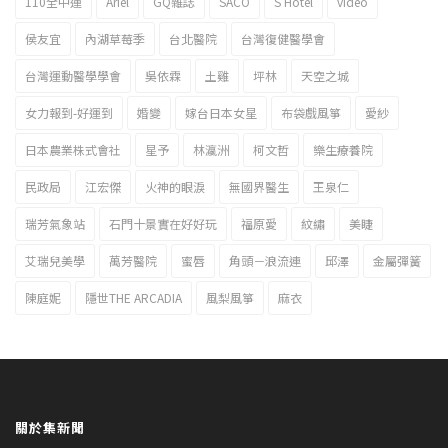
110全中運
Ariel
GQ雜誌
SACO
S Hotel
video
2023新北市北海岸國際風箏節「風在石起」霸氣回歸
侯友宜
內湖草莓季
台北醫院
台灣復健醫學會
台灣運動醫學學會
吳依霖
土雞
坪林
天空之城
女力報到-好運到
婚變
嫁台日本女星
布袋戲風箏
愛紗
日本農業株式會社
星予
林瀛洲
柯文哲
樂生療養院
民政局
江宏傑
火神的眼淚
無國界醫生
王泉仁
瑞芳氣象站
石門十景實在好好玩
福原愛
紋繡
美睫
艾瑞兒美學
萬芳醫院
蜜唇
角頭－浪流連
邱澤
金屬彈簧
陳庭妮
隱世THE ARCADIA
風梨風箏
麻衣
關於集新聞