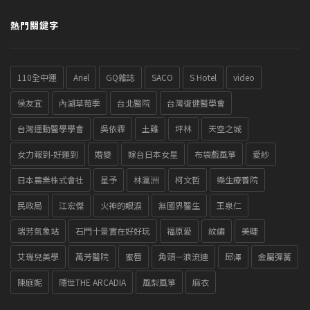
熱門關鍵字
110全中運
Ariel
GQ雜誌
SACO
S Hotel
video
侯友宜
內湖草莓季
台北醫院
台灣復健醫學會
台灣運動醫學學會
吳依霖
土雞
坪林
天空之城
女力報到-好運到
婚變
嫁台日本女星
布袋戲風箏
愛紗
日本農業株式會社
星予
林瀛洲
柯文哲
樂生療養院
民政局
江宏傑
火神的眼淚
無國界醫生
王泉仁
瑞芳氣象站
石門十景實在好好玩
福原愛
紋繡
美睫
艾瑞兒美學
萬芳醫院
蜜唇
角頭－浪流連
邱澤
金屬彈簧
陳庭妮
隱世THE ARCADIA
風梨風箏
麻衣