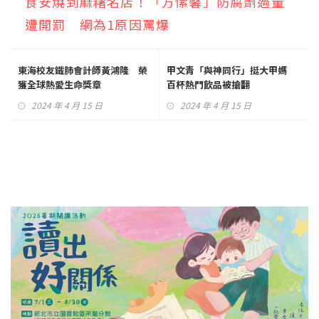
食安燒到麻糬名店！「方愫馨」防腐劑過量
遭開罰 網為1原因罵爆
東海校友鐵肺會計師黃鴻隆 榮
甲文青「與神同行」挺大甲媽
獲全球熱愛生命獎章
百杯熱門飲品被搶翻
2024 年 4 月 15 日
2024 年 4 月 15 日