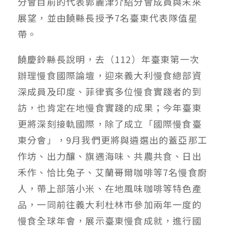
分會目前的代表郭麗津介紹分會成員與未來
展望，並由饒縣長授予7名臺東代表隊值星
帶。
饒慶鈴縣長說明，去（112）年臺東第一次
辦理慢食國際論壇，迎來義大利慢食總部資
深成員及印度、菲律賓多位慢食實踐者的到
訪，也肯定在地慢食實踐的成果；今年臺東
更將深刻接軌國際，除了成立「國際慢食臺
東分會」，9月我們更將與遴選出的蓋亞那工
作坊、出力釀、旗遇海味、共農共食、日出
禾作、恰比兔子、艾蘭哥爾咖啡等7名慢食廚
人，帶上部落小米、在地風味咖啡等特色產
品，一同前往義大利杜林市參加兩年一度的
慢食全球年會，展示臺東慢食成就，進行國