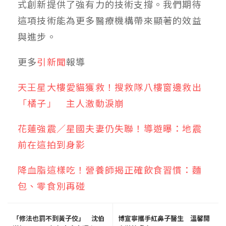
式創新提供了強有力的技術支撐。我們期待
這項技術能為更多醫療機構帶來顯著的效益
與進步。
更多
引新聞
報導
天王星大樓愛貓獲救！搜救隊八樓窗邊救出
「橘子」 主人激動淚崩
花蓮強震／星國夫妻仍失聯！導遊曝：地震
前在這拍到身影
降血脂這樣吃！營養師揭正確飲食習慣：麵
包、零食別再碰
「修法也罰不到黃子佼」 沈伯
博宣寧攜手紅鼻子醫生 溫馨開