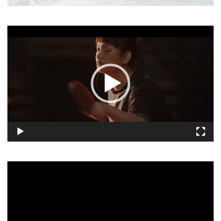
視
訊
播
放
器