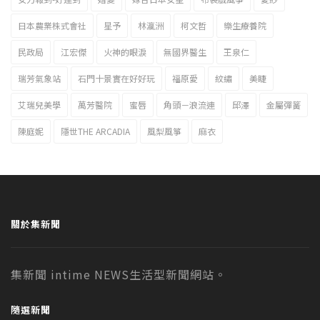
日本農業株式會社
星予
林瀛洲
柯文哲
樂生療養院
民政局
江宏傑
火神的眼淚
無國界醫生
王泉仁
瑞芳氣象站
石門十景實在好好玩
福原愛
紋繡
美睫
艾瑞兒美學
萬芳醫院
蜜唇
角頭－浪流連
邱澤
金屬彈簧
陳庭妮
隱世THE ARCADIA
風梨風箏
麻衣
關於集新聞
集新聞 intime NEWS生活型新聞網站。
隨選新聞