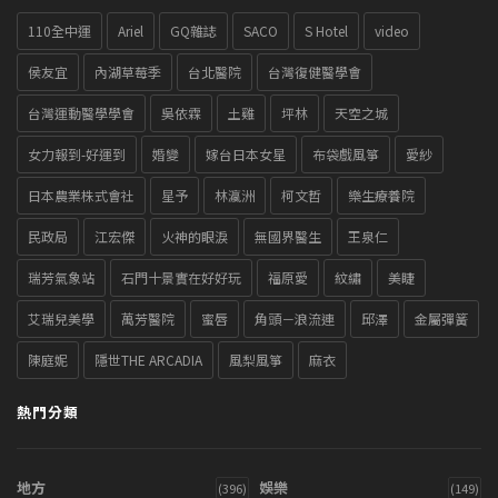
110全中運
Ariel
GQ雜誌
SACO
S Hotel
video
侯友宜
內湖草莓季
台北醫院
台灣復健醫學會
台灣運動醫學學會
吳依霖
土雞
坪林
天空之城
女力報到-好運到
婚變
嫁台日本女星
布袋戲風箏
愛紗
日本農業株式會社
星予
林瀛洲
柯文哲
樂生療養院
民政局
江宏傑
火神的眼淚
無國界醫生
王泉仁
瑞芳氣象站
石門十景實在好好玩
福原愛
紋繡
美睫
艾瑞兒美學
萬芳醫院
蜜唇
角頭－浪流連
邱澤
金屬彈簧
陳庭妮
隱世THE ARCADIA
風梨風箏
麻衣
熱門分類
地方
娛樂
(396)
(149)