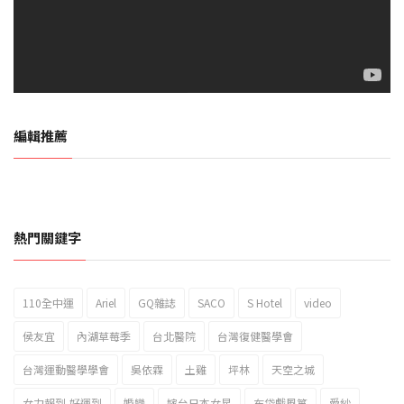
編輯推薦
熱門關鍵字
110全中運
Ariel
GQ雜誌
SACO
S Hotel
video
2023新北市北海岸國際風箏節「風在石起」霸氣回歸
侯友宜
內湖草莓季
台北醫院
台灣復健醫學會
台灣運動醫學學會
吳依霖
土雞
坪林
天空之城
女力報到-好運到
婚變
嫁台日本女星
布袋戲風箏
愛紗