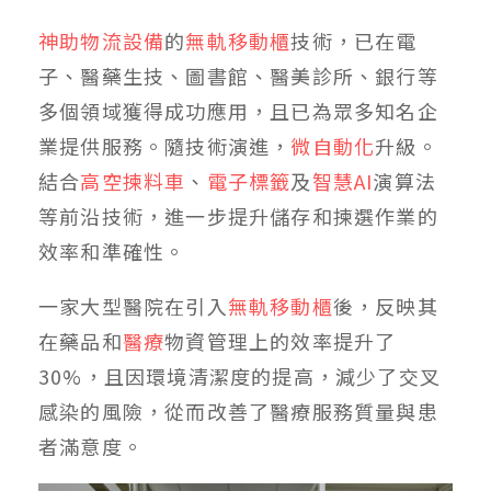
神助物流設備
的
無軌移動櫃
技術，已在電
子、醫藥生技、圖書館、醫美診所、銀行等
多個領域獲得成功應用，且已為眾多知名企
業提供服務。隨技術演進，
微自動化
升級。
結合
高空揀料車
、
電子標籤
及
智慧AI
演算法
等前沿技術，進一步提升儲存和揀選作業的
效率和準確性。
一家大型醫院在引入
無軌移動櫃
後，反映其
在藥品和
醫療
物資管理上的效率提升了
30%，且因環境清潔度的提高，減少了交叉
感染的風險，從而改善了醫療服務質量與患
者滿意度。