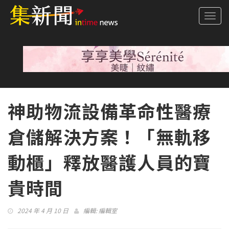
Togg
navi
神助物流設備革命性醫療
倉儲解決方案！「無軌移
動櫃」釋放醫護人員的寶
貴時間
2024 年 4 月 10 日
編輯:
編輯室