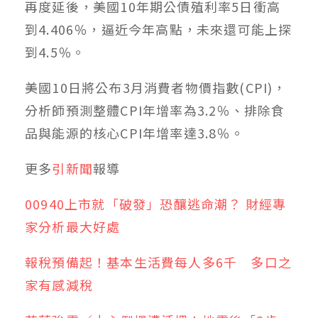
再度延後，美國10年期公債殖利率5日衝高
到4.406％，逼近今年高點，未來還可能上探
到4.5％。
美國10日將公布3月消費者物價指數(CPI)，
分析師預測整體CPI年增率為3.2％、排除食
品與能源的核心CPI年增率達3.8％。
更多
引新聞
報導
00940上市就「破發」恐釀逃命潮？ 財經專
家分析最大好處
報稅預備起！基本生活費每人多6千 多口之
家有感減稅