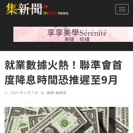
Togg
navi
就業數據火熱！聯準會首
度降息時間恐推遲至9月
2024 年 4 月 7 日
編輯:
編輯室