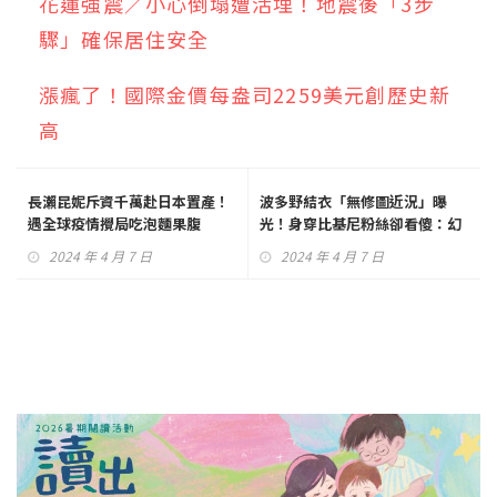
花蓮強震／小心倒塌遭活埋！地震後「3步
驟」確保居住安全
漲瘋了！國際金價每盎司2259美元創歷史新
高
長瀨昆妮斥資千萬赴日本置產！
波多野結衣「無修圖近況」曝
遇全球疫情攪局吃泡麵果腹
光！身穿比基尼粉絲卻看傻：幻
滅了
2024 年 4 月 7 日
2024 年 4 月 7 日