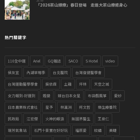
「2026茶山繚療」春日登場 走進大茶山療癒身心
熱門關鍵字
110全中運
Ariel
GQ雜誌
SACO
S Hotel
video
侯友宜
內湖草莓季
台北醫院
台灣復健醫學會
台灣運動醫學學會
吳依霖
土雞
坪林
天空之城
女力報到-好運到
婚變
嫁台日本女星
布袋戲風箏
愛紗
日本農業株式會社
星予
林瀛洲
柯文哲
樂生療養院
民政局
江宏傑
火神的眼淚
無國界醫生
王泉仁
瑞芳氣象站
石門十景實在好好玩
福原愛
紋繡
美睫