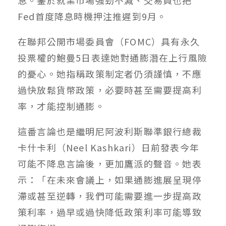
息。鑒於就業市場強勁不減、交易員也把
Fed首度降息時機押注推遲到9月。
在聯邦公開市場委員會（FOMC）具有永久
投票權的鮑曼5日表達她對通膨潛在上行風險
的憂心。她指稱政策制定者仍須謹慎，不應
過快放鬆貨幣政策，必要時甚至需要提高利
率，才能控制通膨。
這番言論也是繼明尼阿波利斯聯準銀行總裁
卡什卡利（Neel Kashkari）日前發表今年
可能不降息言論後，更加鷹派的聲音。她表
示：「在未來會議上，如果通膨進展呈現停
滯或甚至逆轉，我們可能需要進一步提高政
策利率，過早或過快降低政策利率可能導致