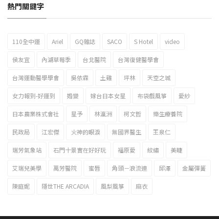
熱門關鍵字
110全中運
Ariel
GQ雜誌
SACO
S Hotel
video
2023新北市北海岸國際風箏節「風在石起」霸氣回歸
侯友宜
內湖草莓季
台北醫院
台灣復健醫學會
台灣運動醫學學會
吳依霖
土雞
坪林
天空之城
女力報到-好運到
婚變
嫁台日本女星
布袋戲風箏
愛紗
日本農業株式會社
星予
林瀛洲
柯文哲
樂生療養院
民政局
江宏傑
火神的眼淚
無國界醫生
王泉仁
瑞芳氣象站
石門十景實在好好玩
福原愛
紋繡
美睫
艾瑞兒美學
萬芳醫院
蜜唇
角頭－浪流連
邱澤
金屬彈簧
陳庭妮
隱世THE ARCADIA
風梨風箏
麻衣