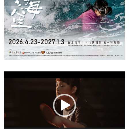
視
訊
播
放
器