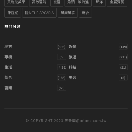
艾瑞兒美學
萬芳醫院
蜜唇
角頭－浪流連
邱澤
金屬彈簧
陳庭妮
隱世THE ARCADIA
風梨風箏
麻衣
熱門分類
地方
娛樂
(396)
(149)
專欄
旅遊
(5)
(231)
生活
科技
(4,361)
(21)
綜合
美容
(185)
(8)
要聞
(60)
© COPYRIGHT 2023 集新聞@intime.com.tw